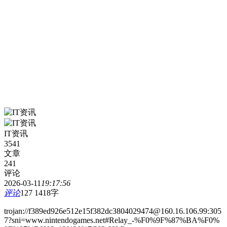
IT资讯
3541
文章
241
评论
2026-03-11
19:17:56
评论
127
1418字
trojan://f389ed926e512e15f382dc3804029474@160.16.106.99:305
7?sni=www.nintendogames.net#Relay_-%F0%9F%87%BA%F0%