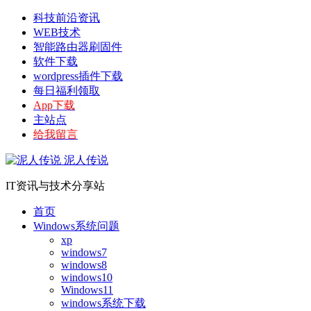
科技前沿资讯
WEB技术
智能路由器刷固件
软件下载
wordpress插件下载
每日福利领取
App下载
主站点
给我留言
泥人传说
IT资讯与技术分享站
首页
Windows系统问题
xp
windows7
windows8
windows10
Windows11
windows系统下载