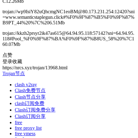
C12.26Mb
trojan://wp9IsiY82uQhcmgNC1eoBM@80.173.231.254:12420?sni
=www.semanticstaplegun.click#%F0%9F%87%B5%F0%9F%87%
B9PT_44%20%7C%206.51Mb
trojan://kkzh2prsyr2ik47as615@64.94.95.118:57142?sni=64.94.95.
118#Pool_%F0%9F%87%BA%F0%9F%87%B8US_58%20%7C1
60.07Mb
点赞
登录收藏
https://nrcs.xyz/trojan/13968.html
Trojan节点
clash v2ray
Clash免费节点
Clash节点分享
clash订阅免费
Clash订阅免费分享
Clash订阅分享
free
free proxy list
free vmess