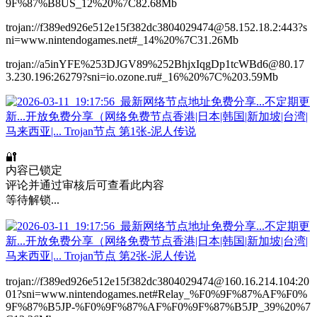
9F%87%B8US_12%20%7C82.68Mb
trojan://f389ed926e512e15f382dc3804029474@58.152.18.2:443?s
ni=www.nintendogames.net#_14%20%7C31.26Mb
trojan://a5inYFE%253DJGV89%252BhjxIqgDp1tcWBd6@80.17
3.230.196:26279?sni=io.ozone.ru#_16%20%7C%203.59Mb
🔐
内容已锁定
评论并通过审核后可查看此内容
等待解锁...
trojan://f389ed926e512e15f382dc3804029474@160.16.214.104:20
01?sni=www.nintendogames.net#Relay_%F0%9F%87%AF%F0%
9F%87%B5JP-%F0%9F%87%AF%F0%9F%87%B5JP_39%20%7