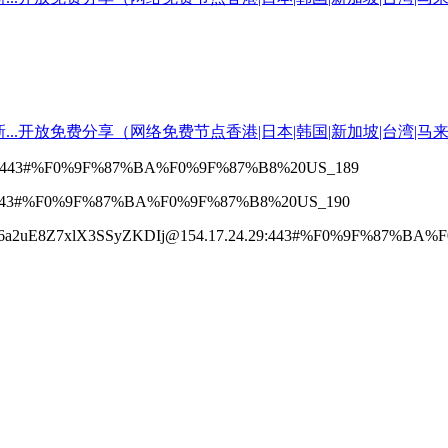
000.com:443#%F0%9F%87%BA%F0%9F%87%B8%20US_189
00.com:443#%F0%9F%87%BA%F0%9F%87%B8%20US_190
y6a2uE8Z7xlX3SSyZKDIj@154.17.24.29:443#%F0%9F%87%BA