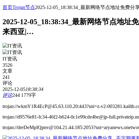
首页
Trojan节点
2025-12-05_18:38:34_最新网络节点
2025-12-05_18:38:34_最新网
来西亚|…
IT资讯
3526
文章
241
评论
2025-12-05
18:38:34
评论
244
1779字
trojan://wkmY1R4EcP@45.63.110.20:443?sni=z-v2-003281.kailib.
trojan://d9576e81-fc34-46f2-b624-0c1e99cde4be@jp-full.privateip.n
trojan://dreDeMpIQpnv@104.21.44.185:2053?sni=aryanews.onetwot