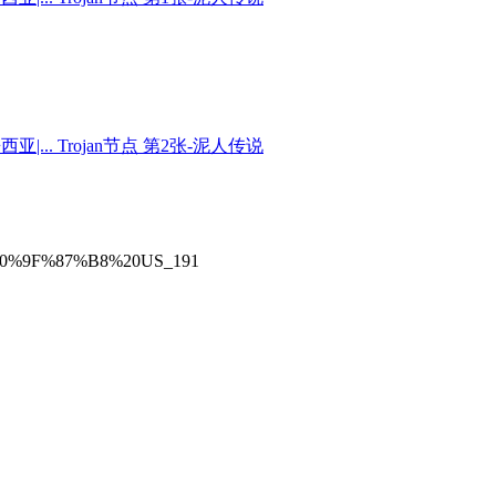
%F0%9F%87%B8%20US_191