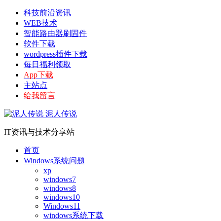
科技前沿资讯
WEB技术
智能路由器刷固件
软件下载
wordpress插件下载
每日福利领取
App下载
主站点
给我留言
泥人传说
IT资讯与技术分享站
首页
Windows系统问题
xp
windows7
windows8
windows10
Windows11
windows系统下载