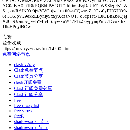
CElDCtWMdzGRbVrZAue1xPJB48318Bh9Avyf4bhFCivCYMA
AC0dfvA0LfIBkBQShhIWf3TFChI0mpBqBaUb7TWSSlzgrNTW
S1ykwRAlNXu9jwVVCojxd1mtfi0s4CQwuvZnJCz-0yFUGUO9-
6t-3T6JpV29dxkEByniySx9yXczaNQ1i_d5cpTftNE8OBnZbF3jej
Ad0h9Jzan5v_7efY9EeLS3ywxuW47PBx56ypynqPm77Dvukdrk
1lh-EPnytBOw
点赞
登录收藏
https://nrcs.xyz/v2rayfree/14200.html
免费网络节点
clash v2ray
Clash免费节点
Clash节点分享
clash订阅免费
Clash订阅免费分享
Clash订阅分享
free
free proxy list
free vmess
freefq
shadowsocks 节点
shadowsocks节点