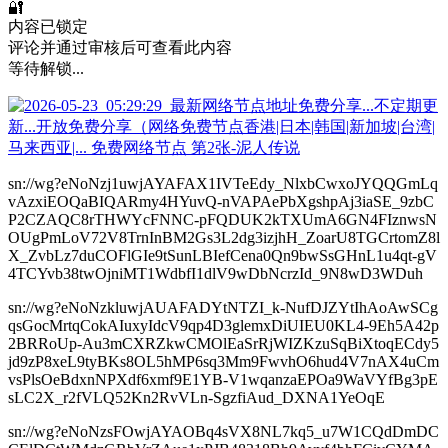
🔐
内容已锁定
评论并通过审核后可查看此内容
等待解锁...
sn://wg?eNoNzj1uwjAYAFAX1IVTeEdy_NlxbCwxoJYQQGmLq
vAzxiEOQaBIQARmy4HYuvQ-nVAPAePbXgshpAj3iaSE_9zbC
P2CZAQC8rTHWYcFNNC-pFQDUK2kTXUmA6GN4FIznwsN
OUgPmLoV72V8TrnInBM2Gs3L2dg3izjhH_ZoarU8TGCrtomZ8l
X_ZvbLz7duCOFlGIe9tSunLBIefCena0Qn9bwSsGHnL1u4qt-gV
4TCYvb38twOjniMT1WdbfI1dlV9wDbNcrzId_9N8wD3WDuh
sn://wg?eNoNzkluwjAUAFADYtNTZI_k-NufDJZYtIhAoAwSCg
qsGocMrtqCokAIuxyIdcV9qp4D3glemxDiUIEU0KL4-9Eh5A42p
2BRRoUp-Au3mCXRZkwCMOlEaSrRjWIZKzuSqBiXtoqECdy5
jd9zP8xeL9tyBKs8OL5hMP6sq3Mm9FwvhO6hud4V7nAX4uCm
vsPlsOeBdxnNPXdf6xmf9E1YB-V1wqanzaEPOa9WaVYfBg3pE
sLC2X_r2fVLQ52Kn2RvVLn-SgzfiAud_DXNA1YeOqE
sn://wg?eNoNzsFOwjAYAOBq4sVX8NL7kq5_u7W1CQdDmDC