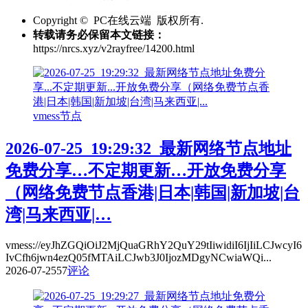
Copyright © PC在线云端 版权所有.
转载请务必保留本文链接：
https://nrcs.xyz/v2rayfree/14200.html
vmess节点
2026-07-25_19:29:32_最新网络节点地址
免费分享…不定期更新…开放免费分享
（网络免费节点香港|日本|韩国|新加坡|台
湾|马来西亚|…
vmess://eyJhZGQiOiJ2MjQuaGRhY2QuY29tIiwidiI6IjIiLCJwcyI6
IvCfh6jwn4ezQ05fMTAiLCJwb3J0IjozMDgyNCwiaWQi...
2026-07-25
57
评论