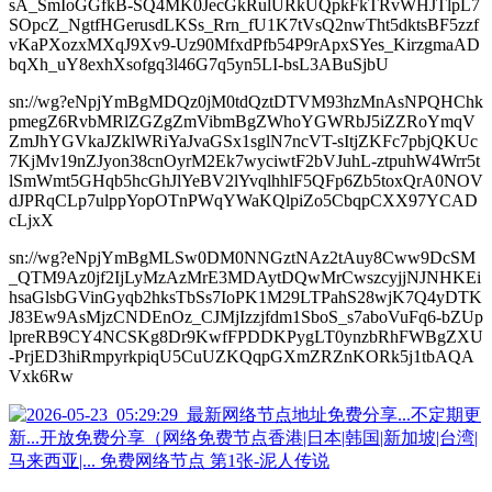
sA_SmIoGGfkB-SQ4MK0JecGkRulURkUQpkFkTRvWHJTlpL7
SOpcZ_NgtfHGerusdLKSs_Rrn_fU1K7tVsQ2nwTht5dktsBF5zzf
vKaPXozxMXqJ9Xv9-Uz90MfxdPfb54P9rApxSYes_KirzgmaAD
bqXh_uY8exhXsofgq3l46G7q5yn5LI-bsL3ABuSjbU
sn://wg?eNpjYmBgMDQz0jM0tdQztDTVM93hzMnAsNPQHChk
pmegZ6RvbMRlZGZgZmVibmBgZWhoYGWRbJ5iZZRoYmqV
ZmJhYGVkaJZklWRiYaJvaGSx1sglN7ncVT-sItjZKFc7pbjQKUc
7KjMv19nZJyon38cnOyrM2Ek7wyciwtF2bVJuhL-ztpuhW4Wrr5t
lSmWmt5GHqb5hcGhJlYeBV2lYvqlhhlF5QFp6Zb5toxQrA0NOV
dJPRqCLp7ulppYopOTnPWqYWaKQlpiZo5CbqpCXX97YCAD
cLjxX
sn://wg?eNpjYmBgMLSw0DM0NNGztNAz2tAuy8Cww9DcSM
_QTM9Az0jf2IjLyMzAzMrE3MDAytDQwMrCwszcyjjNJNHKEi
hsaGlsbGVinGyqb2hksTbSs7IoPK1M29LTPahS28wjK7Q4yDTK
J83Ew9AsMjzCNDEnOz_CJMjIzzjfdm1SboS_s7aboVuFq6-bZUp
lpreRB9CY4NCSKg8Dr9KwfFPDDKPygLT0ynzbRhFWBgZXU
-PrjED3hiRmpyrkpiqU5CuUZKQqpGXmZRZnKORk5j1tbAQA
Vxk6Rw