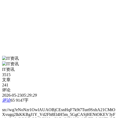
IT资讯
3515
文章
241
评论
2026-05-23
05:29:29
评论
65
9147字
sn://wg?eNoNzr1OwlAUAOBjCEsnHqF7k9t7Tun9SxhA21CMtO
Xvugq2IkKKBgJ1Y_Vd2Fh8El4H5m_5GgCASjHENtOKEV3yF