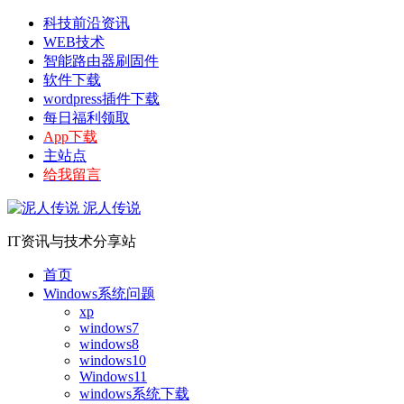
科技前沿资讯
WEB技术
智能路由器刷固件
软件下载
wordpress插件下载
每日福利领取
App下载
主站点
给我留言
泥人传说
IT资讯与技术分享站
首页
Windows系统问题
xp
windows7
windows8
windows10
Windows11
windows系统下载