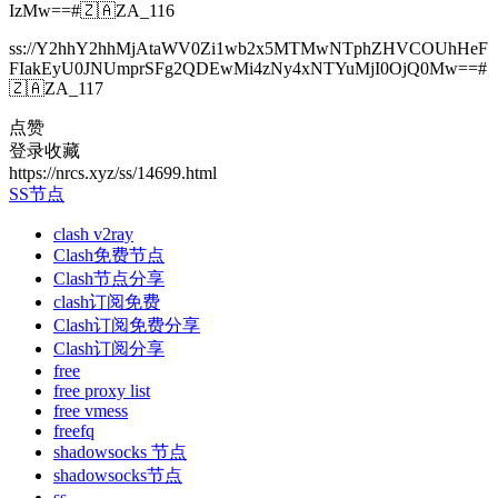
IzMw==#🇿🇦ZA_116
ss://Y2hhY2hhMjAtaWV0Zi1wb2x5MTMwNTphZHVCOUhHeF
FIakEyU0JNUmprSFg2QDEwMi4zNy4xNTYuMjI0OjQ0Mw==#
🇿🇦ZA_117
点赞
登录收藏
https://nrcs.xyz/ss/14699.html
SS节点
clash v2ray
Clash免费节点
Clash节点分享
clash订阅免费
Clash订阅免费分享
Clash订阅分享
free
free proxy list
free vmess
freefq
shadowsocks 节点
shadowsocks节点
ss