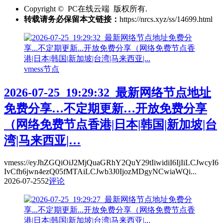
Copyright © PC在线云端 版权所有.
转载请务必保留本文链接：
https://nrcs.xyz/ss/14699.html
vmess节点
2026-07-25_19:29:32_最新网络节点地址
免费分享…不定期更新…开放免费分享
（网络免费节点香港|日本|韩国|新加坡|台
湾|马来西亚|…
vmess://eyJhZGQiOiJ2MjQuaGRhY2QuY29tIiwidiI6IjIiLCJwcyI6
IvCfh6jwn4ezQ05fMTAiLCJwb3J0IjozMDgyNCwiaWQi...
2026-07-25
52
评论