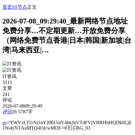
首页
SS节点
正文
2026-07-08_09:29:40_最新网络节点地址
免费分享…不定期更新…开放免费分享
（网络免费节点香港|日本|韩国|新加坡|台
湾|马来西亚|…
IT资讯
3515
文章
241
评论
2026-07-08
09:29:40
评论
26
5787字
ss
://YWVzLTI1Ni1nY206UmV4bkJnVTdFVjVBRHhHQDk0LjE
1Ni4yNTAuMTQ4OjcwMDE=#🇧🇬BG_03