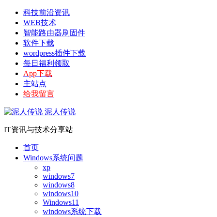
科技前沿资讯
WEB技术
智能路由器刷固件
软件下载
wordpress插件下载
每日福利领取
App下载
主站点
给我留言
泥人传说
IT资讯与技术分享站
首页
Windows系统问题
xp
windows7
windows8
windows10
Windows11
windows系统下载