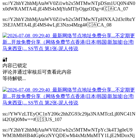
ss://Y2hhY2hhMjAtaWV0Zi1wb2x5MTMwNTpDSm1UQ0N4N0
x0dWRAMTA4LjE4MS4xMjYuMTIyOjgzODg=#🇨🇦CA_07
ss://Y2hhY2hhMjAtaWV0Zi1wb2x5MTMwNTpHNXA2d3c0bzY
3SEJAMTA4LjE4MS4wLjE3Nzo4Mzg4#🇨🇦CA_08
🔐
内容已锁定
评论并通过审核后可查看此内容
等待解锁...
ss://YWVzLTEyOC1nY206c2hhZG93c29ja3NAMTczLjI0NC41N
i42OjQ0Mw==#🇺🇸US_107
ss://Y2hhY2hhMjAtaWV0Zi1wb2x5MTMwNTpYc3k4T3g0eU9
WM3hMbHB4dGp6czNYQDEwMi4xMzMuMTY1LjE2MDoxNj