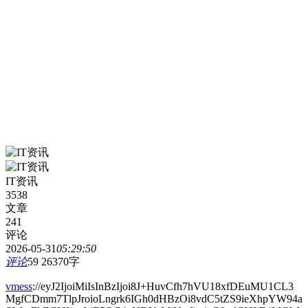
IT资讯
3538
文章
241
评论
2026-05-31
05:29:50
评论
59
26370字
vmess
://eyJ2IjoiMiIsInBzIjoi8J+HuvCfh7hVU18xfDEuMU1CL3
MgfCDmm7TlpJroioLngrk6IGh0dHBzOi8vdC5tZS9ieXhpYW94a