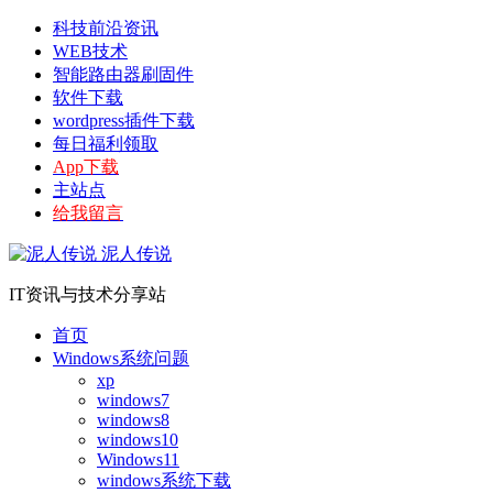
科技前沿资讯
WEB技术
智能路由器刷固件
软件下载
wordpress插件下载
每日福利领取
App下载
主站点
给我留言
泥人传说
IT资讯与技术分享站
首页
Windows系统问题
xp
windows7
windows8
windows10
Windows11
windows系统下载