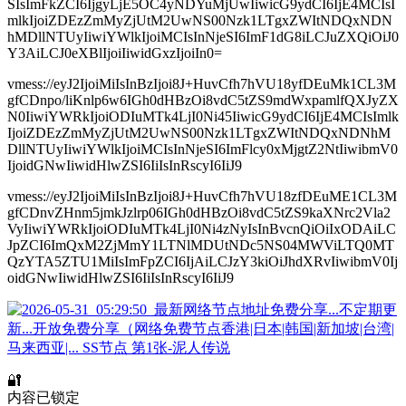
SIsImFkZCI6IjgyLjE5OC4yNDYuMjUwIiwicG9ydCI6IjE4MCIsI
mlkIjoiZDEzZmMyZjUtM2UwNS00Nzk1LTgxZWItNDQxNDN
hMDllNTUyIiwiYWlkIjoiMCIsInNjeSI6ImF1dG8iLCJuZXQiOiJ0
Y3AiLCJ0eXBlIjoiIiwidGxzIjoiIn0=
vmess://eyJ2IjoiMiIsInBzIjoi8J+HuvCfh7hVU18yfDEuMk1CL3M
gfCDnpo/liKnlp6w6IGh0dHBzOi8vdC5tZS9mdWxpamlfQXJyZX
N0IiwiYWRkIjoiODIuMTk4LjI0Ni45IiwicG9ydCI6IjE4MCIsImlk
IjoiZDEzZmMyZjUtM2UwNS00Nzk1LTgxZWItNDQxNDNhM
DllNTUyIiwiYWlkIjoiMCIsInNjeSI6ImFlcy0xMjgtZ2NtIiwibmV0
IjoidGNwIiwidHlwZSI6IiIsInRscyI6IiJ9
vmess://eyJ2IjoiMiIsInBzIjoi8J+HuvCfh7hVU18zfDEuME1CL3M
gfCDnvZHnm5jmkJzlrp06IGh0dHBzOi8vdC5tZS9kaXNrc2Vla2
VyIiwiYWRkIjoiODIuMTk4LjI0Ni4zNyIsInBvcnQiOiIxODAiLC
JpZCI6ImQxM2ZjMmY1LTNlMDUtNDc5NS04MWViLTQ0MT
QzYTA5ZTU1MiIsImFpZCI6IjAiLCJzY3kiOiJhdXRvIiwibmV0Ij
oidGNwIiwidHlwZSI6IiIsInRscyI6IiJ9
🔐
内容已锁定