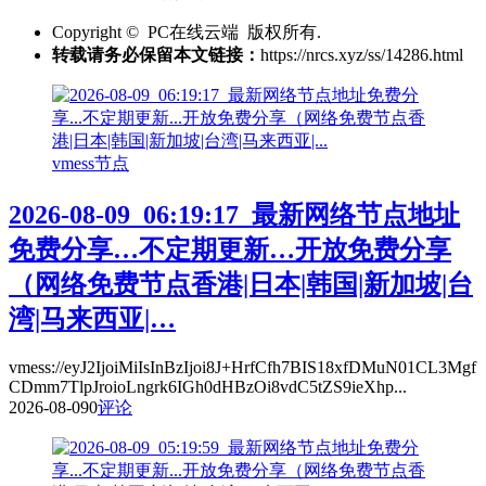
Copyright © PC在线云端 版权所有.
转载请务必保留本文链接：
https://nrcs.xyz/ss/14286.html
vmess节点
2026-08-09_06:19:17_最新网络节点地址
免费分享…不定期更新…开放免费分享
（网络免费节点香港|日本|韩国|新加坡|台
湾|马来西亚|…
vmess://eyJ2IjoiMiIsInBzIjoi8J+HrfCfh7BIS18xfDMuN01CL3Mgf
CDmm7TlpJroioLngrk6IGh0dHBzOi8vdC5tZS9ieXhp...
2026-08-09
0
评论