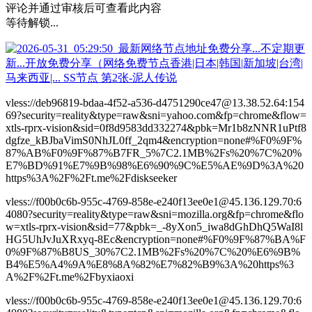
评论并通过审核后可查看此内容
等待解锁...
vless://deb96819-bdaa-4f52-a536-d4751290ce47@13.38.52.64:154
69?security=reality&type=raw&sni=yahoo.com&fp=chrome&flow=
xtls-rprx-vision&sid=0f8d9583dd332274&pbk=Mr1b8zNNR1uPtf8
dgfze_kBJbaVimS0NhJL0ff_2qm4&encryption=none#%F0%9F%
87%AB%F0%9F%87%B7FR_5%7C2.1MB%2Fs%20%7C%20%
E7%BD%91%E7%9B%98%E6%90%9C%E5%AE%9D%3A%20
https%3A%2F%2Ft.me%2Fdiskseeker
vless://f00b0c6b-955c-4769-858e-e240f13ee0e1@45.136.129.70:6
4080?security=reality&type=raw&sni=mozilla.org&fp=chrome&flo
w=xtls-rprx-vision&sid=77&pbk=_-8yXon5_iwa8dGhDhQ5WaI8l
HG5UhJvJuXRxyq-8Ec&encryption=none#%F0%9F%87%BA%F
0%9F%87%B8US_30%7C2.1MB%2Fs%20%7C%20%E6%9B%
B4%E5%A4%9A%E8%8A%82%E7%82%B9%3A%20https%3
A%2F%2Ft.me%2Fbyxiaoxi
vless://f00b0c6b-955c-4769-858e-e240f13ee0e1@45.136.129.70:6