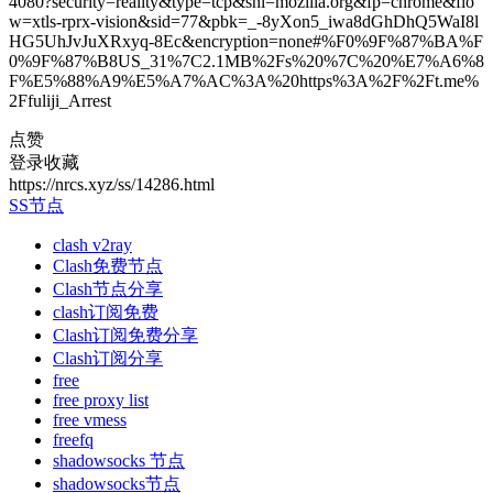
4080?security=reality&type=tcp&sni=mozilla.org&fp=chrome&flo
w=xtls-rprx-vision&sid=77&pbk=_-8yXon5_iwa8dGhDhQ5WaI8l
HG5UhJvJuXRxyq-8Ec&encryption=none#%F0%9F%87%BA%F
0%9F%87%B8US_31%7C2.1MB%2Fs%20%7C%20%E7%A6%8
F%E5%88%A9%E5%A7%AC%3A%20https%3A%2F%2Ft.me%
2Ffuliji_Arrest
点赞
登录收藏
https://nrcs.xyz/ss/14286.html
SS节点
clash v2ray
Clash免费节点
Clash节点分享
clash订阅免费
Clash订阅免费分享
Clash订阅分享
free
free proxy list
free vmess
freefq
shadowsocks 节点
shadowsocks节点