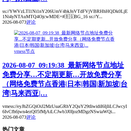
ss://YWVzLTI1Ni1nY206UmV4bkJnVTdFVjVBRHhHQDk0LjE
1Ni4yNTAuMTQ4OjcwMDE=#🇧🇬BG_16 ss://Y...
2026-08-07
3
评论
vmess节点
2026-08-07_09:19:38_最新网络节点地址
免费分享…不定期更新…开放免费分享
（网络免费节点香港|日本|韩国|新加坡|台
湾|马来西亚|…
vmess://eyJhZGQiOiJ2MzUuaGRhY2QuY29tIiwidiI6IjIiLCJwcyI
6IvCfh6jwn4ezQ05fMjAiLCJwb3J0IjozMDgzNSwiaWQi...
2026-08-07
3
评论
热门文章