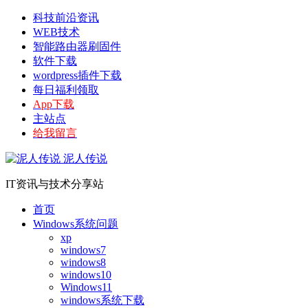
科技前沿资讯
WEB技术
智能路由器刷固件
软件下载
wordpress插件下载
每日福利领取
App下载
主站点
给我留言
泥人传说
IT资讯与技术分享站
首页
Windows系统问题
xp
windows7
windows8
windows10
Windows11
windows系统下载