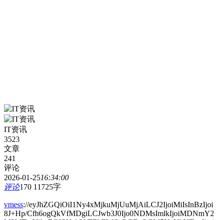
IT资讯
3523
文章
241
评论
2026-01-25
16:34:00
评论
170
11725字
vmess
://eyJhZGQiOiI1Ny4xMjkuMjUuMjAiLCJ2IjoiMiIsInBzIjoi
8J+Hp/Cfh6ogQkVfMDgiLCJwb3J0Ijo0NDMsImlkIjoiMDNmY2