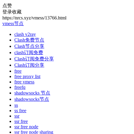
点赞
登录收藏
https://nrcs.xyz/vmess/13766.html
vmess节点
clash v2ray
Clash免费节点
Clash节点分享
clash订阅免费
Clash订阅免费分享
Clash订阅分享
free
free proxy list
free vmess
freefq
shadowsocks 节点
shadowsocks节点
ss
ss free
ssr
ssr free
ssr free node
ssr free node sharing