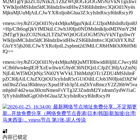
M2MTgtYjkzZC02Nzk2LTZhZWQtOGEzOGM5NzVkNTgxIiwi
YWlkIjoiMSIsIm5ldCI6IndzIiwidHlwZSI6IiIsImhvc3QiOiI1Ny4x
MjkuMjUuMjAiLCJwYXRoIjoibGlua3Z3cyIsInRscyI6InRscyJ9
vmess://eyJhZGQiOiI1Ny4xMjkuMjguNjkiLCJ2IjoiMiIsInBzIjoi8J
+Hp/Cfh6ogQkVfMDkiLCJwb3J0Ijo0NDMsImlkIjoiMDNmY2M
2MTgtYjkzZC02Nzk2LTZhZWQtOGEzOGM5NzVkNTgxIiwiY
WlkIjoiMCIsIm5ldCI6IndzIiwidHlwZSI6IiIsImhvc3QiOiJiYXJhZ
GloYS5jb20iLCJwYXRoIjoiL2xpbmt2d3MiLCJ0bHMiOiJ0bHMi
fQ==
vmess://eyJhZGQiOiI1Ny4xMjkuMjQuMTI0IiwidiI6IjIiLCJwcyI6I
vCfh6fwn4eqIEJFXzEwIiwicG9ydCI6NDQzLCJpZCI6IjAzZmNj
NjE4LWI5M2QtNjc5Ni02YWVkLThhMzhjOTc1ZDU4MSIsImF
pZCI6IjAiLCJuZXQiOiJ3cyIsInR5cGUiOiIiLCJob3N0Ijoid3JtZW
xtd3hsZi5na3RldmxycXpud3Fxb3p5LmZhYnBmczY2Z2l6bW5va
mhjdnF4d2wua3l0cmNmenFsYTg3Z3ZndnM2Yzdram5ydWJ1aC
5jYyIsInBhdGgiOiIvbGlua3Z3cyIsInRscyI6InRscyJ9
🔐
内容已锁定