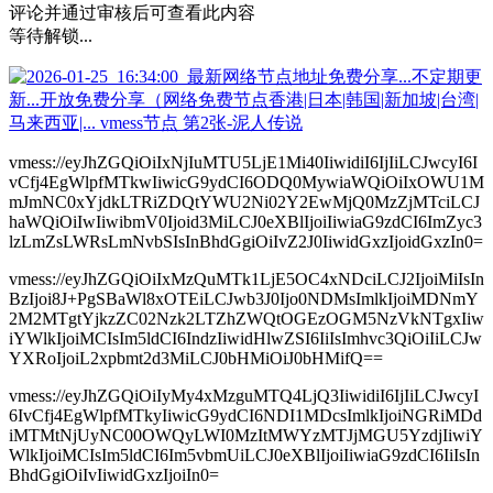
评论并通过审核后可查看此内容
等待解锁...
vmess://eyJhZGQiOiIxNjIuMTU5LjE1Mi40IiwidiI6IjIiLCJwcyI6I
vCfj4EgWlpfMTkwIiwicG9ydCI6ODQ0MywiaWQiOiIxOWU1M
mJmNC0xYjdkLTRiZDQtYWU2Ni02Y2EwMjQ0MzZjMTciLCJ
haWQiOiIwIiwibmV0Ijoid3MiLCJ0eXBlIjoiIiwiaG9zdCI6ImZyc3
lzLmZsLWRsLmNvbSIsInBhdGgiOiIvZ2J0IiwidGxzIjoidGxzIn0=
vmess://eyJhZGQiOiIxMzQuMTk1LjE5OC4xNDciLCJ2IjoiMiIsIn
BzIjoi8J+PgSBaWl8xOTEiLCJwb3J0Ijo0NDMsImlkIjoiMDNmY
2M2MTgtYjkzZC02Nzk2LTZhZWQtOGEzOGM5NzVkNTgxIiw
iYWlkIjoiMCIsIm5ldCI6IndzIiwidHlwZSI6IiIsImhvc3QiOiIiLCJw
YXRoIjoiL2xpbmt2d3MiLCJ0bHMiOiJ0bHMifQ==
vmess://eyJhZGQiOiIyMy4xMzguMTQ4LjQ3IiwidiI6IjIiLCJwcyI
6IvCfj4EgWlpfMTkyIiwicG9ydCI6NDI1MDcsImlkIjoiNGRiMDd
iMTMtNjUyNC00OWQyLWI0MzItMWYzMTJjMGU5YzdjIiwiY
WlkIjoiMCIsIm5ldCI6Im5vbmUiLCJ0eXBlIjoiIiwiaG9zdCI6IiIsIn
BhdGgiOiIvIiwidGxzIjoiIn0=