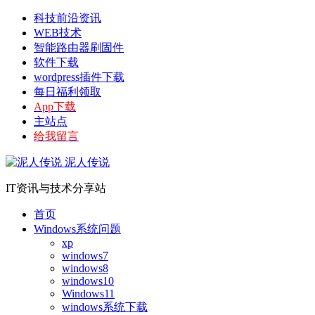
科技前沿资讯
WEB技术
智能路由器刷固件
软件下载
wordpress插件下载
每日福利领取
App下载
主站点
给我留言
泥人传说
IT资讯与技术分享站
首页
Windows系统问题
xp
windows7
windows8
windows10
Windows11
windows系统下载