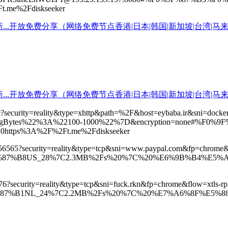
e%2Fdiskseeker
569?security=reality&type=xhttp&path=%2F&host=eybaba.ir&sni=
dingBytes%22%3A%22100-1000%22%7D&encryption=none#%
ps%3A%2F%2Ft.me%2Fdiskseeker
2:56565?security=reality&type=tcp&sni=www.paypal.com&fp=chro
9F%87%B8US_28%7C2.3MB%2Fs%20%7C%20%E6%9B%B4%E5%
:23576?security=reality&type=tcp&sni=fuck.rkn&fp=chrome&flow
F%87%B1NL_24%7C2.2MB%2Fs%20%7C%20%E7%A6%8F%E5%88%