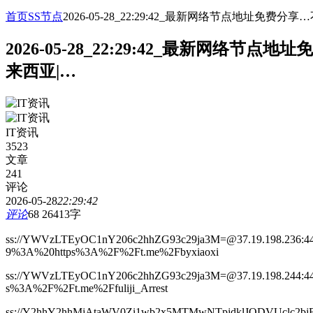
首页
SS节点
2026-05-28_22:29:42_最新网络节点地址
2026-05-28_22:29:42_最新网
来西亚|…
IT资讯
3523
文章
241
评论
2026-05-28
22:29:42
评论
68
26413字
ss://YWVzLTEyOC1nY206c2hhZG93c29ja3M=@37.19.19
9%3A%20https%3A%2F%2Ft.me%2Fbyxiaoxi
ss://YWVzLTEyOC1nY206c2hhZG93c29ja3M=@37.19.198
s%3A%2F%2Ft.me%2Ffuliji_Arrest
ss://Y2hhY2hhMjAtaWV0Zi1wb2x5MTMwNTpjdklJODVUclc