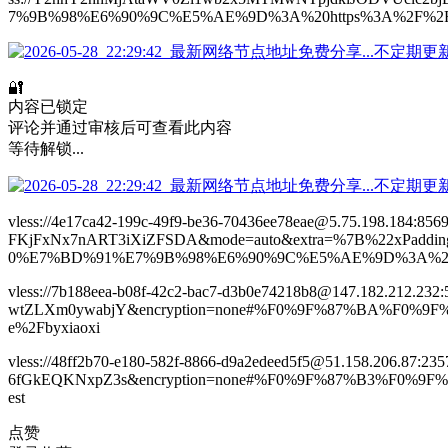
7%9B%98%E6%90%9C%E5%AE%9D%3A%20https%3A%2F%2Ft.m
🔐
内容已锁定
评论并通过审核后可查看此内容
等待解锁...
vless://4e17ca42-199c-49f9-be36-70436ee78eae@5.75.198.184:8
FKjFxNx7nART3iXiZFSDA&mode=auto&extra=%7B%22xPad
0%E7%BD%91%E7%9B%98%E6%90%9C%E5%AE%9D%3A%20htt
vless://7b188eea-b08f-42c2-bac7-d3b0e74218b8@147.182.212.23
wtZLXm0ywabjY&encryption=none#%F0%9F%87%BA%F0%
e%2Fbyxiaoxi
vless://48ff2b70-e180-582f-8866-d9a2edeed5f5@51.158.206.87
6fGkEQKNxpZ3s&encryption=none#%F0%9F%87%B3%F0%9
est
点赞