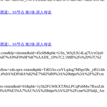
docker.com&fp=chrome&sid=45c6fb&pbk=GSn_WAjS3U4Laj7UcvOjx0
F0%9F%87%A9%F0%9F%87%AADE_10%7C2.1MB%2Fs%20%7C%2
me&flow=xtls-rprx-vision&pbk=Td03Ae-cuYLq4xg7MSps58c_yRUcbb
A4%9A%E8%8A%82%E7%82%B9%3A%20https%3A%2F%2Ft.m
=xtls-rprx-vision&sid=01&pbk=1y5h2FGWKXTJ9xLPCqPo6Mw7RxoZzh
A9%E5%A7%AC%3A%20https%3A%2F%2Ft.me%2Ffuliji_Arr