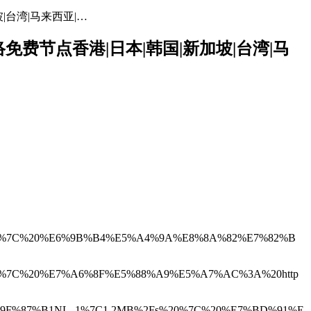
坡|台湾|马来西亚|…
网络免费节点香港|日本|韩国|新加坡|台湾|马
Fs%20%7C%20%E6%9B%B4%E5%A4%9A%E8%8A%82%E7%82%B
s%20%7C%20%E7%A6%8F%E5%88%A9%E5%A7%AC%3A%20http
3%F0%9F%87%B1NL_1%7C1.2MB%2Fs%20%7C%20%E7%BD%91%E