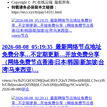
Copyright © PC在线云端 版权所有.
转载请务必保留本文链接：
https://nrcs.xyz/trojan/14311.html
vmess节点
2026-08-08_05:19:35_最新网络节点地址
免费分享…不定期更新…开放免费分享
（网络免费节点香港|日本|韩国|新加坡|台
湾|马来西亚|…
vmess://eyJhZGQiOiJ2MjQuaGRhY2QuY29tIiwidiI6IjIiLCJwcyI6
IvCfh6jwn4ezQ05fMjIiLCJwb3J0IjozMDgyNCwiaWQi...
2026-08-08
0
评论