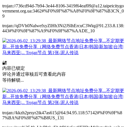
trojan://736cd94d-7b94-3e44-8106-3419f64eaf09@a12.taipeicitygo
vernment.org.ua:3462#%F0%9F%87%A8%F0%9F%87%B3CN_0
9
trojan://qDVh0NalwefxyZlHh3Ni2JSlhErcuC3Wiq@91.233.8.138:
443#%F0%9F%87%A9%F0%9F%87%AADE_10
🔐
内容已锁定
评论并通过审核后可查看此内容
等待解锁...
trojan://kkzh2prsyr2ik47as615@64.94.95.118:57142#%F0%9F%8
7%BA%F0%9F%87%B8US_131