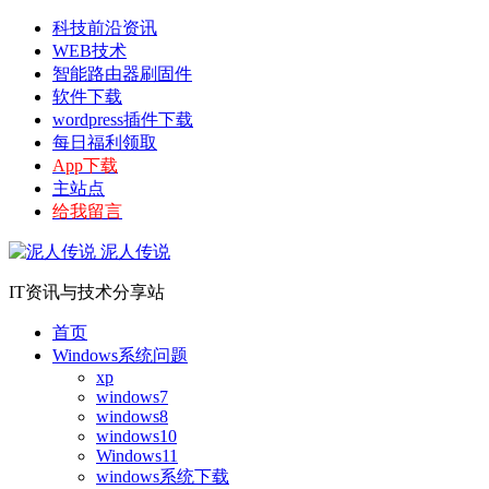
科技前沿资讯
WEB技术
智能路由器刷固件
软件下载
wordpress插件下载
每日福利领取
App下载
主站点
给我留言
泥人传说
IT资讯与技术分享站
首页
Windows系统问题
xp
windows7
windows8
windows10
Windows11
windows系统下载