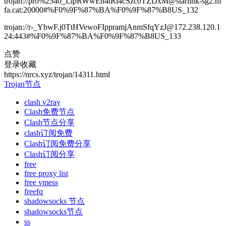
trojan://pro%2540_LlpRWwEh4tRl4cSzc0TZDxM@starlink-sg2.m
fa.cat:20000#%F0%9F%87%BA%F0%9F%87%B8US_132
trojan://r-_YbwF.j0TtHVewoFIppramjAnmSfqYzJ@172.238.120.1
24:443#%F0%9F%87%BA%F0%9F%87%B8US_133
点赞
登录收藏
https://nrcs.xyz/trojan/14311.html
Trojan节点
clash v2ray
Clash免费节点
Clash节点分享
clash订阅免费
Clash订阅免费分享
Clash订阅分享
free
free proxy list
free vmess
freefq
shadowsocks 节点
shadowsocks节点
ss