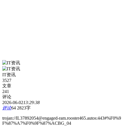
IT资讯
3527
文章
241
评论
2026-06-02
13:29:38
评论
64
2823字
trojan://IL37892054@engaged-ram.rooster465.autos:443#%F0%9
F%87%A7%F0%9F%87%ACBG_04