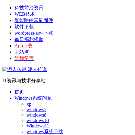
科技前沿资讯
WEB技术
智能路由器刷固件
软件下载
wordpress插件下载
每日福利领取
App下载
主站点
给我留言
泥人传说
IT资讯与技术分享站
首页
Windows系统问题
xp
windows7
windows8
windows10
Windows11
windows系统下载