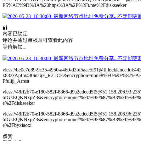
E5%AE%9D%3A%20https%3A%2F%2Ft.me%2Fdiskseeker
🔐
内容已锁定
评论并通过审核后可查看此内容
等待解锁...
vless://be0e7d89-9c35-4950-a460-d3bf5aae5f91@fl.locklance.lol:
k83zzApIm430inagF_R2--CE&encryption=none#%F0%9F
Ffuliji_Arrest
vless://48ff2b70-e180-582f-8866-d9a2edeed5f5@51.158.206.93
6fGkEQKNxpZ3s&encryption=none#%F0%9F%87%B3%F0%
e%2Fdiskseeker
vless://48ff2b70-e180-582f-8866-d9a2edeed5f5@51.158.206.96
6fGkEQKNxpZ3s&encryption=none#%F0%9F%87%B3%F0%
e%2Fbyxiaoxi
点赞