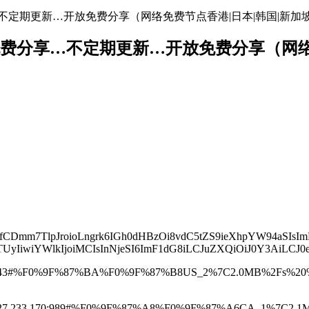
免费分享…不定期更新…开放免费分享（网络免费节点香港|日本|韩国|新加
络节点地址免费分享…不定期更新…开放免费分享（
MgfCDmm7TlpJroioLngrk6IGh0dHBzOi8vdC5tZS9ieXhpYW94aSIsIm
YWlkIjoiMCIsInNjeSI6ImF1dG8iLCJuZXQiOiJ0Y3AiLCJ0eXBl
.244:443#%F0%9F%87%BA%F0%9F%87%B8US_2%7C2.0MB%2F
9.127.233.170:989#%F0%9F%87%A8%F0%9F%87%A6CA_1%7