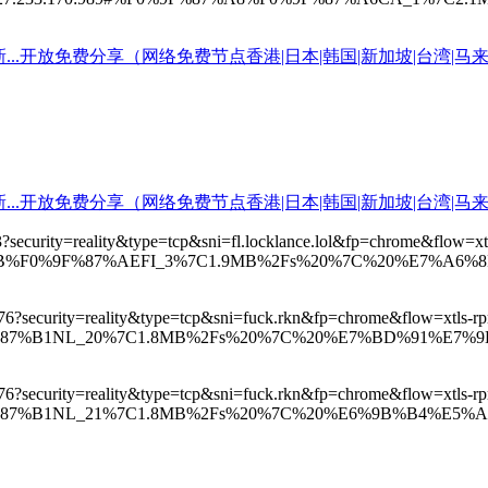
443?security=reality&type=tcp&sni=fl.locklance.lol&fp=chrome&flo
%87%AB%F0%9F%87%AEFI_3%7C1.9MB%2Fs%20%7C%20%E7%A6
:23576?security=reality&type=tcp&sni=fuck.rkn&fp=chrome&flow
9F%87%B1NL_20%7C1.8MB%2Fs%20%7C%20%E7%BD%91%E7%
:23576?security=reality&type=tcp&sni=fuck.rkn&fp=chrome&flow
9F%87%B1NL_21%7C1.8MB%2Fs%20%7C%20%E6%9B%B4%E5%