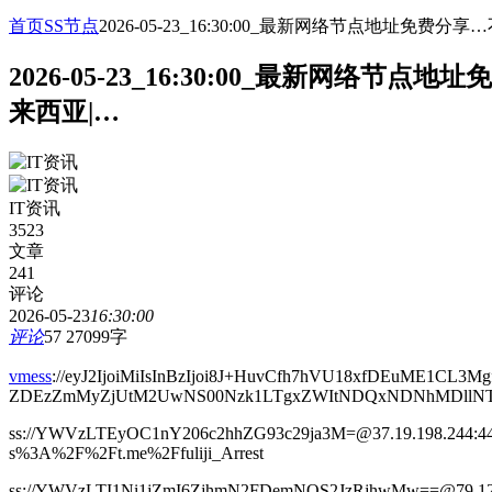
首页
SS节点
2026-05-23_16:30:00_最新网络节点地址
2026-05-23_16:30:00_最新网
来西亚|…
IT资讯
3523
文章
241
评论
2026-05-23
16:30:00
评论
57
27099字
vmess
://eyJ2IjoiMiIsInBzIjoi8J+HuvCfh7hVU18xfDEuME1CL3
ZDEzZmMyZjUtM2UwNS00Nzk1LTgxZWItNDQxNDNhMDllNTUyIiwi
ss://YWVzLTEyOC1nY206c2hhZG93c29ja3M=@37.19.198
s%3A%2F%2Ft.me%2Ffuliji_Arrest
ss://YWVzLTI1Ni1jZmI6ZjhmN2FDemNQS2JzRjhwMw==@7