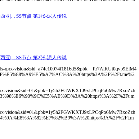
w=xtls-rprx-vision&sid=a74c10074f1816d5&pbk=_ftr7AiRUt0qvp9EiM4
%8F%E5%88%A9%E5%A7%AC%3A%20https%3A%2F%2Ft.me%2
=xtls-rprx-vision&sid=01&pbk=1y5h2FGWKXTJ9xLPCqPo6Mw7RxoZzh
9B%98%E6%90%9C%E5%AE%9D%3A%20https%3A%2F%2Ft.m
=xtls-rprx-vision&sid=01&pbk=1y5h2FGWKXTJ9xLPCqPo6Mw7RxoZzh
A4%9A%E8%8A%82%E7%82%B9%3A%20https%3A%2F%2Ft.m