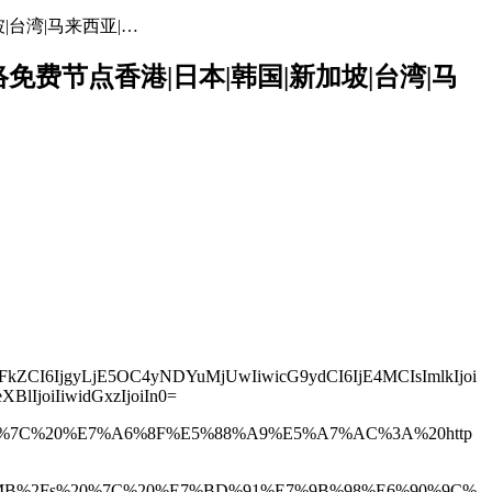
坡|台湾|马来西亚|…
网络免费节点香港|日本|韩国|新加坡|台湾|马
FkZCI6IjgyLjE5OC4yNDYuMjUwIiwicG9ydCI6IjE4MCIsImlkIjoi
IjoiIiwidGxzIjoiIn0=
s%20%7C%20%E7%A6%8F%E5%88%A9%E5%A7%AC%3A%20http
C2.1MB%2Fs%20%7C%20%E7%BD%91%E7%9B%98%E6%90%9C%