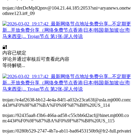
trojan://dreDeMpIQpnv@104.21.44.185:2053?sni=aryanews.onetw
othree123.ir#_09
🔐
内容已锁定
评论并通过审核后可查看此内容
等待解锁...
trojan://e4af2638-bb12-4e4a-84f1-a032e23ca63f@usla.mjt000.com:
443#%F0%9F%87%BA%F0%9F%87%B8%20US_114
trojan://92435aa8-f3b6-466a-ad58-c55cbb6d2acf@hinet.mjt000.co
m:443#%F0%9F%87%BA%F0%9F%87%B8%20US_115
trojan://0280b529-2747-4b7a-ab11-bad6453150b9@fr2-full.privatei