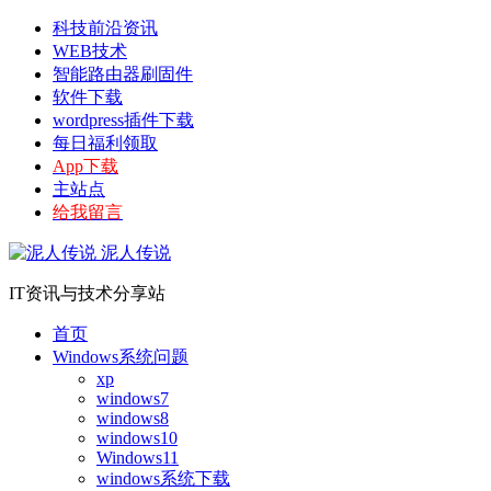
科技前沿资讯
WEB技术
智能路由器刷固件
软件下载
wordpress插件下载
每日福利领取
App下载
主站点
给我留言
泥人传说
IT资讯与技术分享站
首页
Windows系统问题
xp
windows7
windows8
windows10
Windows11
windows系统下载