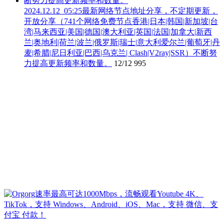
2024.12.12_05:25最新网络节点地址分享，不定期更新，
开放分享（741个网络免费节点香港|日本|韩国|新加坡|台
湾|马来西亚|美国|德国|澳大利亚|英国|法国|加拿大|新西
兰|奥地利|荷兰|波兰|俄罗斯|瑞士|意大利爱尔兰|葡萄牙|丹
麦|希腊|尼日利亚|巴西|乌克兰| Clash|V2ray|SSR）不断努
力提高更新频率和数量。
12/12
995