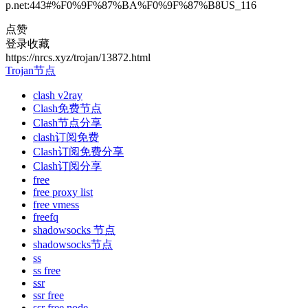
p.net:443#%F0%9F%87%BA%F0%9F%87%B8US_116
点赞
登录收藏
https://nrcs.xyz/trojan/13872.html
Trojan节点
clash v2ray
Clash免费节点
Clash节点分享
clash订阅免费
Clash订阅免费分享
Clash订阅分享
free
free proxy list
free vmess
freefq
shadowsocks 节点
shadowsocks节点
ss
ss free
ssr
ssr free
ssr free node