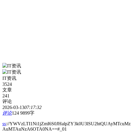
IT资讯
3524
文章
241
评论
2026-03-13
07:17:32
评论
124
9899字
ss
://YWVzLTI1Ni1jZmI6S0JHalpZY3k0U3lSU2htQUAyMTcuMz
AuMTAuNzA6OTA0NA==#_01