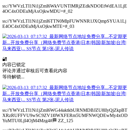
ss://YWVzLTI1Ni1jZmI6WkVUNTlMRjZEdkNDOEtWdEA1LjE
4OC4xODEuMjAxOjkwMDU=#_02
ss://YWVzLTI1Ni1jZmI6TTN0MlpFUWNNR1JXQmpSYUA1Lj
E4OC4xODEuMjAxOjkwMTE=#_03
🔐
内容已锁定
评论并通过审核后可查看此内容
等待解锁...
ss://YWVzLTI1Ni1jZmI6WG44aktkbURNMDBJZU8lIyQjZkpBT
XRzRUFFVU9wSC9ZV1l0WXFERm5UMFNWQDEwMy4xOD
YuMTU0LjI4OjM4Mzg4#🏁 ZZ_125