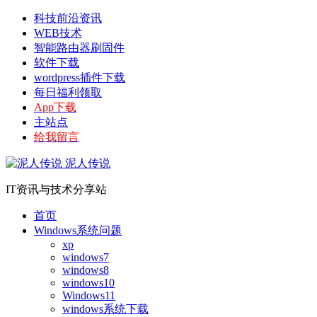
科技前沿资讯
WEB技术
智能路由器刷固件
软件下载
wordpress插件下载
每日福利领取
App下载
主站点
给我留言
泥人传说
IT资讯与技术分享站
首页
Windows系统问题
xp
windows7
windows8
windows10
Windows11
windows系统下载