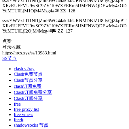
ss://YWVzLTI1Ni1jZmI6WG44aktkbURNMDBJZU8lIyQjZkpBT
XRzRUFFVU9wSC9ZV1l0WXFERm5UMFNWQDEwMy4xOD
YuMTU0LjM1OjM4Mzg4#🏁 ZZ_126
ss://YWVzLTI1Ni1jZmI6WG44aktkbURNMDBJZU8lIyQjZkpBT
XRzRUFFVU9wSC9ZV1l0WXFERm5UMFNWQDEwMy4xOD
YuMTU0LjI2OjM4Mzg4#🏁 ZZ_127
点赞
登录收藏
https://nrcs.xyz/ss/13983.html
SS节点
clash v2ray
Clash免费节点
Clash节点分享
clash订阅免费
Clash订阅免费分享
Clash订阅分享
free
free proxy list
free vmess
freefq
shadowsocks 节点