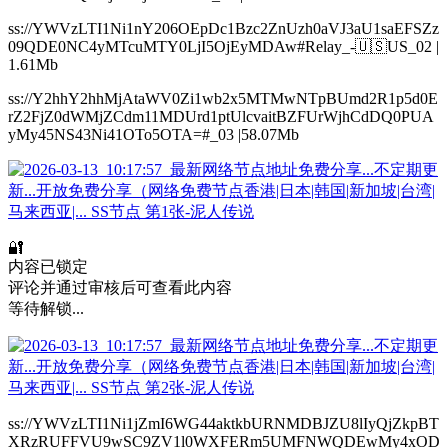
ss://YWVzLTI1Ni1nY206OEpDc1Bzc2ZnUzh0aVJ3aU1saEFSZz
09QDE0NC4yMTcuMTY0LjI5OjEyMDAw#Relay_-🇺🇸US_02 |
1.61Mb
ss://Y2hhY2hhMjAtaWV0Zi1wb2x5MTMwNTpBUmd2R1p5d0E
rZ2FjZ0dWMjZCdm11MDUrd1ptUlcvaitBZFUrWjhCdDQ0PUA
yMy45NS43Ni41OTo5OTA=#_03 |58.07Mb
🔐
内容已锁定
评论并通过审核后可查看此内容
等待解锁...
ss://YWVzLTI1Ni1jZmI6WG44aktkbURNMDBJZU8lIyQjZkpBT
XRzRUFFVU9wSC9ZV1l0WXFERm5UMFNWQDEwMy4xOD