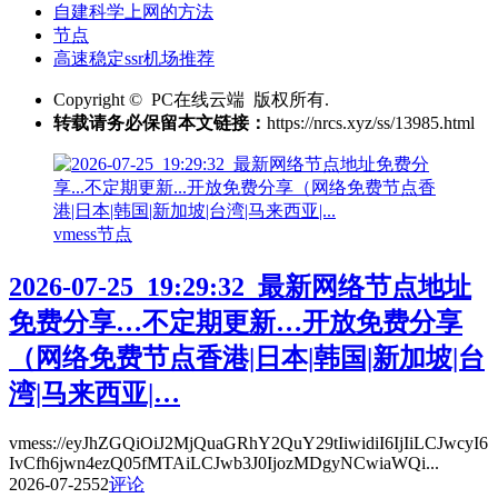
自建科学上网的方法
节点
高速稳定ssr机场推荐
Copyright © PC在线云端 版权所有.
转载请务必保留本文链接：
https://nrcs.xyz/ss/13985.html
vmess节点
2026-07-25_19:29:32_最新网络节点地址
免费分享…不定期更新…开放免费分享
（网络免费节点香港|日本|韩国|新加坡|台
湾|马来西亚|…
vmess://eyJhZGQiOiJ2MjQuaGRhY2QuY29tIiwidiI6IjIiLCJwcyI6
IvCfh6jwn4ezQ05fMTAiLCJwb3J0IjozMDgyNCwiaWQi...
2026-07-25
52
评论