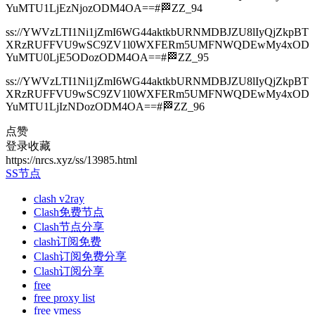
YuMTU1LjEzNjozODM4OA==#🏁ZZ_94
ss://YWVzLTI1Ni1jZmI6WG44aktkbURNMDBJZU8lIyQjZkpBT
XRzRUFFVU9wSC9ZV1l0WXFERm5UMFNWQDEwMy4xOD
YuMTU0LjE5ODozODM4OA==#🏁ZZ_95
ss://YWVzLTI1Ni1jZmI6WG44aktkbURNMDBJZU8lIyQjZkpBT
XRzRUFFVU9wSC9ZV1l0WXFERm5UMFNWQDEwMy4xOD
YuMTU1LjIzNDozODM4OA==#🏁ZZ_96
点赞
登录收藏
https://nrcs.xyz/ss/13985.html
SS节点
clash v2ray
Clash免费节点
Clash节点分享
clash订阅免费
Clash订阅免费分享
Clash订阅分享
free
free proxy list
free vmess