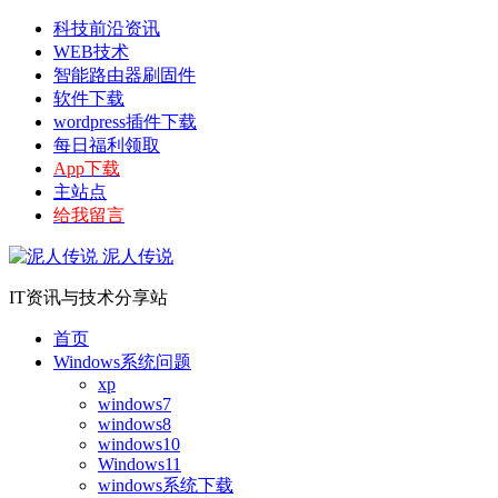
科技前沿资讯
WEB技术
智能路由器刷固件
软件下载
wordpress插件下载
每日福利领取
App下载
主站点
给我留言
泥人传说
IT资讯与技术分享站
首页
Windows系统问题
xp
windows7
windows8
windows10
Windows11
windows系统下载