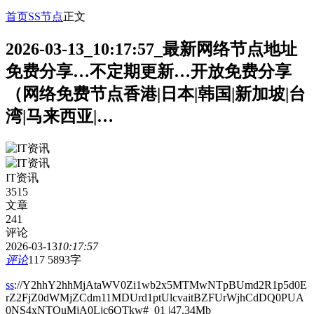
首页
SS节点
正文
2026-03-13_10:17:57_最新网络节点地址
免费分享…不定期更新…开放免费分享
（网络免费节点香港|日本|韩国|新加坡|台
湾|马来西亚|…
IT资讯
3515
文章
241
评论
2026-03-13
10:17:57
评论
117
5893字
ss
://Y2hhY2hhMjAtaWV0Zi1wb2x5MTMwNTpBUmd2R1p5d0E
rZ2FjZ0dWMjZCdm11MDUrd1ptUlcvaitBZFUrWjhCdDQ0PUA
0NS4xNTQuMjA0Ljc6OTkw#_01 |47.34Mb