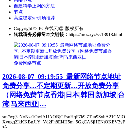
自建科学上网的方法
节点
高速稳定ssr机场推荐
Copyright © PC在线云端 版权所有.
转载请务必保留本文链接：
https://nrcs.xyz/ss/13918.html
免费网络节点
2026-08-07_09:19:55_最新网络节点地址
免费分享…不定期更新…开放免费分享
（网络免费节点香港|日本|韩国|新加坡|台
湾|马来西亚|…
sn://wg?eNoNzr1OwlAUAOBjCEsnHqF7k9t7Tun9SxhA21CMtO
Xvugq2IkKKBgJ1Y_Vd2Fh8El4H5m_5GgCASjHENtOKEV3yF
sA_...