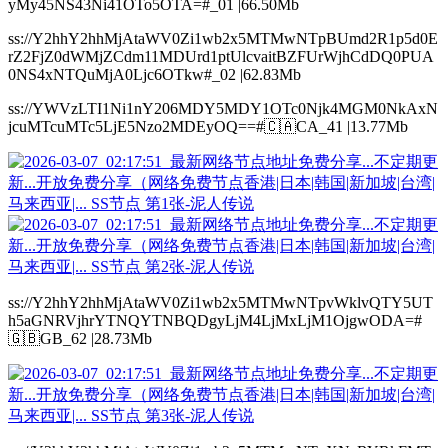
yMy45NS43Ni41OTo5OTA=#_01 |66.50Mb
ss://Y2hhY2hhMjAtaWV0Zi1wb2x5MTMwNTpBUmd2R1p5d0E
rZ2FjZ0dWMjZCdm11MDUrd1ptUlcvaitBZFUrWjhCdDQ0PUA
0NS4xNTQuMjA0Ljc6OTkw#_02 |62.83Mb
ss://YWVzLTI1Ni1nY206MDY5MDY1OTc0Njk4MGM0NkAxN
jcuMTcuMTc5LjE5Nzo2MDEyOQ==#🇨🇦CA_41 |13.77Mb
ss://Y2hhY2hhMjAtaWV0Zi1wb2x5MTMwNTpvWklvQTY5UT
h5aGNRVjhrYTNQYTNBQDgyLjM4LjMxLjM1OjgwODA=#
🇬🇧GB_62 |28.73Mb