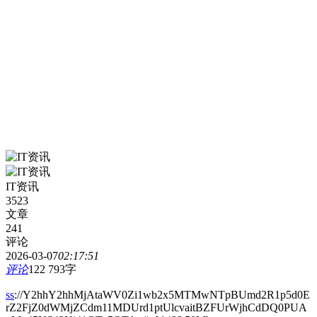
IT资讯
3523
文章
241
评论
2026-03-07
02:17:51
评论
122
793字
ss
://Y2hhY2hhMjAtaWV0Zi1wb2x5MTMwNTpBUmd2R1p5d0E
rZ2FjZ0dWMjZCdm11MDUrd1ptUlcvaitBZFUrWjhCdDQ0PUA