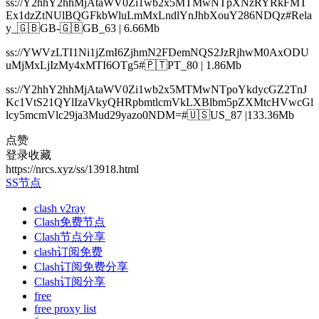
ss://Y2hhY2hhMjAtaWV0Zi1wb2x5MTMwNTpXNzRYRkFMT
Ex1dzZtNUlBQGFkbWluLmMxLndlYnJhbXouY286NDQz#Rela
y_🇬🇧GB-🇬🇧GB_63 | 6.66Mb
ss://YWVzLTI1Ni1jZmI6ZjhmN2FDemNQS2JzRjhwM0AxODU
uMjMxLjIzMy4xMTI6OTg5#🇵🇹PT_80 | 1.86Mb
ss://Y2hhY2hhMjAtaWV0Zi1wb2x5MTMwNTpoYkdycGZ2TnJ
Kc1VtS21QYlIzaVkyQHRpbmtlcmVkLXBlbm5pZXMtcHVwcGl
lcy5mcmVlc29ja3Mud29yazo0NDM=#🇺🇸US_87 |133.36Mb
点赞
登录收藏
https://nrcs.xyz/ss/13918.html
SS节点
clash v2ray
Clash免费节点
Clash节点分享
clash订阅免费
Clash订阅免费分享
Clash订阅分享
free
free proxy list