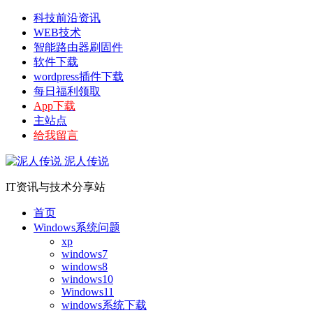
科技前沿资讯
WEB技术
智能路由器刷固件
软件下载
wordpress插件下载
每日福利领取
App下载
主站点
给我留言
泥人传说
IT资讯与技术分享站
首页
Windows系统问题
xp
windows7
windows8
windows10
Windows11
windows系统下载