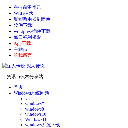
科技前沿资讯
WEB技术
智能路由器刷固件
软件下载
wordpress插件下载
每日福利领取
App下载
主站点
给我留言
泥人传说
IT资讯与技术分享站
首页
Windows系统问题
xp
windows7
windows8
windows10
Windows11
windows系统下载