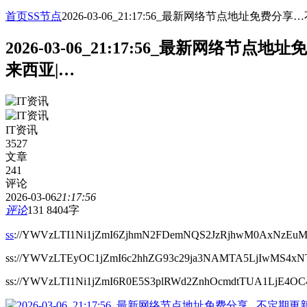
首页
SS节点
2026-03-06_21:17:56_最新网络节点地址
2026-03-06_21:17:56_最新网
来西亚|…
IT资讯
3527
文章
241
评论
2026-03-06
21:17:56
评论
131
8404字
ss
://YWVzLTI1Ni1jZmI6ZjhmN2FDemNQS2JzRjhwM0AxNzEuM
ss://YWVzLTEyOC1jZmI6c2hhZG93c29ja3NAMTA5LjIwMS4x
ss://YWVzLTI1Ni1jZmI6R0E5S3plRWd2ZnhOcmdtTUA1LjE4