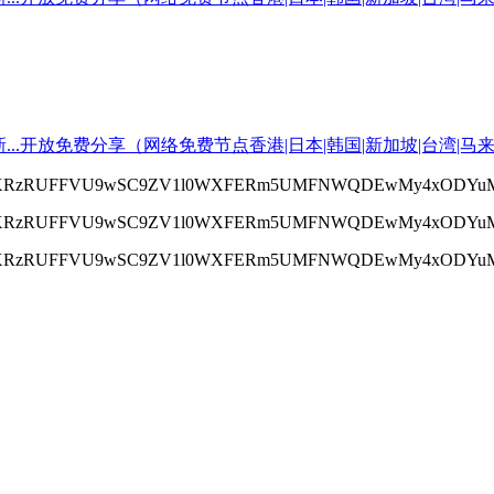
pBTXRzRUFFVU9wSC9ZV1l0WXFERm5UMFNWQDEwMy4xODYuMT
pBTXRzRUFFVU9wSC9ZV1l0WXFERm5UMFNWQDEwMy4xODYuMT
pBTXRzRUFFVU9wSC9ZV1l0WXFERm5UMFNWQDEwMy4xODYuMT