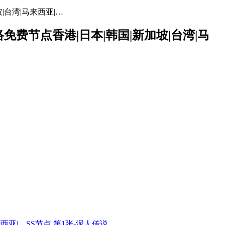
坡|台湾|马来西亚|…
网络免费节点香港|日本|韩国|新加坡|台湾|马