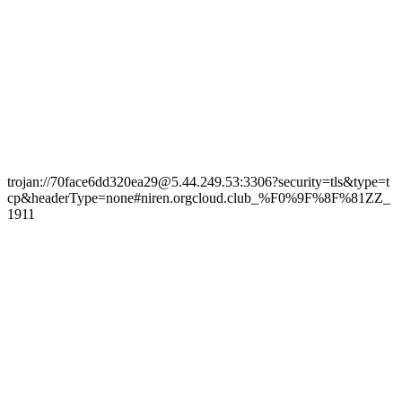
trojan://70face6dd320ea29@5.44.249.53:3306?security=tls&type=t
cp&headerType=none#niren.orgcloud.club_%F0%9F%8F%81ZZ_
1911