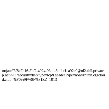
trojan://8f8c2b16-8bf2-4924-98dc-3e11c1ca92e0@nl2-full.privatei
p.net:443?security=tls&type=tcp&headerType=none#niren.orgclou
d.club_%F0%9F%8F%81ZZ_1913