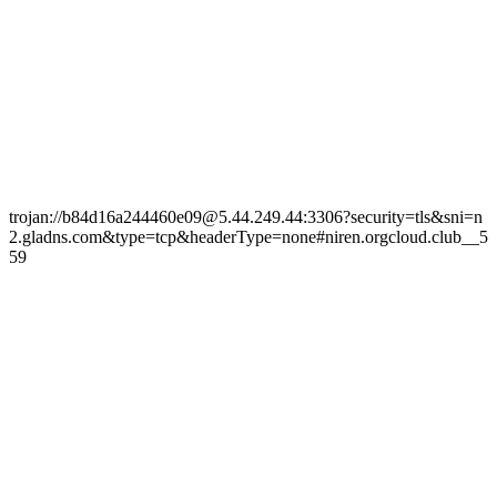
trojan://b84d16a244460e09@5.44.249.44:3306?security=tls&sni=n
2.gladns.com&type=tcp&headerType=none#niren.orgcloud.club__5
59