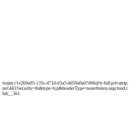
trojan://1e269a95-135c-4710-b3a5-dd59a0a07d06@tr-full.privateip.
net:443?security=tls&type=tcp&headerType=none#niren.orgcloud.c
lub__561