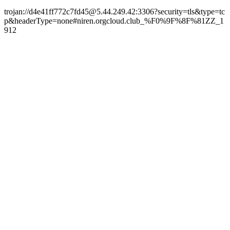
trojan://d4e41ff772c7fd45@5.44.249.42:3306?security=tls&type=tc
p&headerType=none#niren.orgcloud.club_%F0%9F%8F%81ZZ_1
912