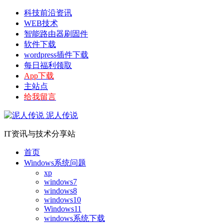
科技前沿资讯
WEB技术
智能路由器刷固件
软件下载
wordpress插件下载
每日福利领取
App下载
主站点
给我留言
泥人传说
IT资讯与技术分享站
首页
Windows系统问题
xp
windows7
windows8
windows10
Windows11
windows系统下载