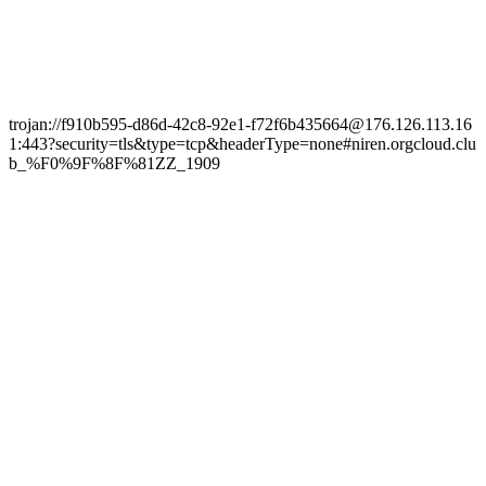
trojan://f910b595-d86d-42c8-92e1-f72f6b435664@176.126.113.16
1:443?security=tls&type=tcp&headerType=none#niren.orgcloud.clu
b_%F0%9F%8F%81ZZ_1909