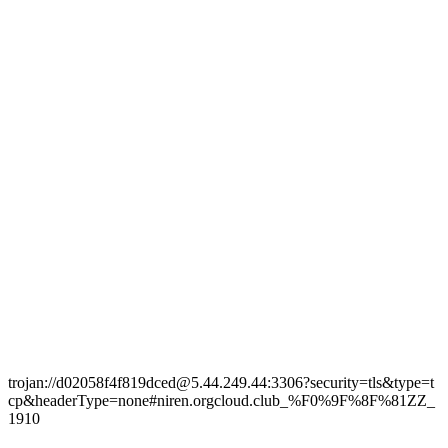
trojan://d02058f4f819dced@5.44.249.44:3306?security=tls&type=t
cp&headerType=none#niren.orgcloud.club_%F0%9F%8F%81ZZ_
1910