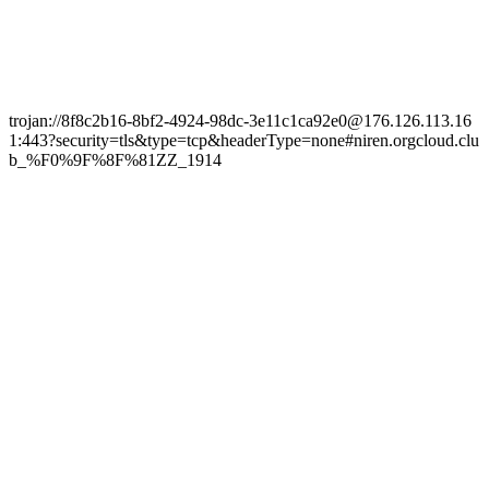
trojan://8f8c2b16-8bf2-4924-98dc-3e11c1ca92e0@176.126.113.16
1:443?security=tls&type=tcp&headerType=none#niren.orgcloud.clu
b_%F0%9F%8F%81ZZ_1914