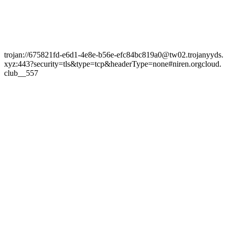
trojan://675821fd-e6d1-4e8e-b56e-efc84bc819a0@tw02.trojanyyds.
xyz:443?security=tls&type=tcp&headerType=none#niren.orgcloud.
club__557