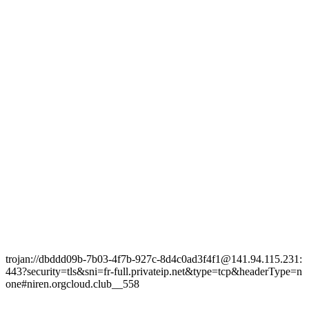
trojan://dbddd09b-7b03-4f7b-927c-8d4c0ad3f4f1@141.94.115.231:
443?security=tls&sni=fr-full.privateip.net&type=tcp&headerType=n
one#niren.orgcloud.club__558