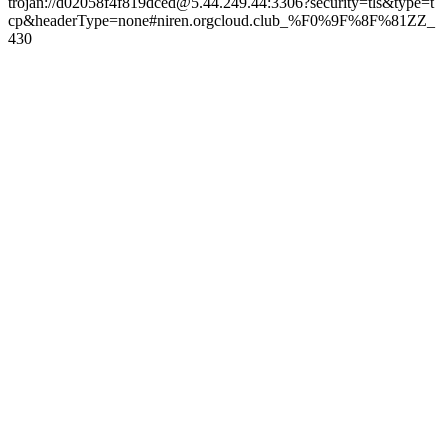
trojan://d02058f4f819dced@5.44.249.44:3306?security=tls&type=t
cp&headerType=none#niren.orgcloud.club_%F0%9F%8F%81ZZ_
430