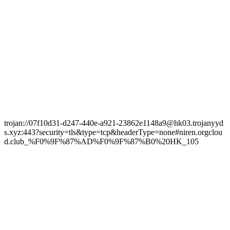
trojan://07f10d31-d247-440e-a921-23862e1148a9@hk03.trojanyyd
s.xyz:443?security=tls&type=tcp&headerType=none#niren.orgclou
d.club_%F0%9F%87%AD%F0%9F%87%B0%20HK_105