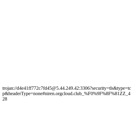
trojan://d4e41ff772c7fd45@5.44.249.42:3306?security=tls&type=tc
p&headerType=none#niren.orgcloud.club_%F0%9F%8F%81ZZ_4
28