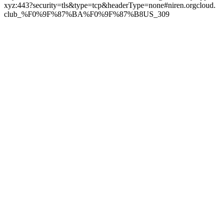
xyz:443?security=tls&type=tcp&headerType=none#niren.orgcloud.
club_%F0%9F%87%BA%F0%9F%87%B8US_309