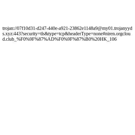
trojan://07f10d31-d247-440e-a921-23862e1148a9@my01.trojanyyd
s.xyz:443?security=tls&type=tcp&headerType=none#niren.orgclou
d.club_%F0%9F%87%AD%F0%9F%87%B0%20HK_106