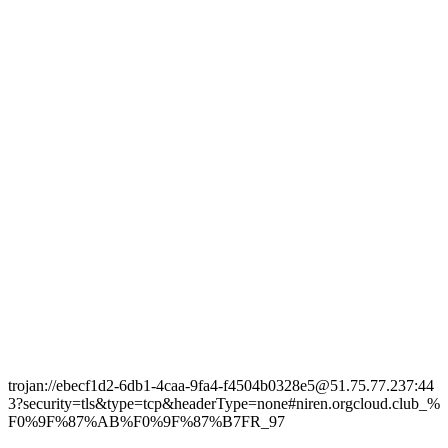
trojan://ebecf1d2-6db1-4caa-9fa4-f4504b0328e5@51.75.77.237:44
3?security=tls&type=tcp&headerType=none#niren.orgcloud.club_%
F0%9F%87%AB%F0%9F%87%B7FR_97