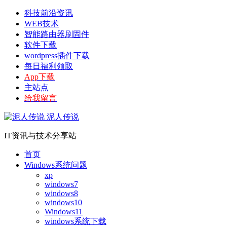
科技前沿资讯
WEB技术
智能路由器刷固件
软件下载
wordpress插件下载
每日福利领取
App下载
主站点
给我留言
泥人传说
IT资讯与技术分享站
首页
Windows系统问题
xp
windows7
windows8
windows10
Windows11
windows系统下载