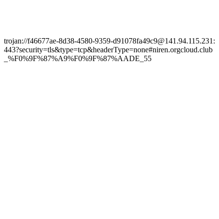
trojan://f46677ae-8d38-4580-9359-d91078fa49c9@141.94.115.231:
443?security=tls&type=tcp&headerType=none#niren.orgcloud.club
_%F0%9F%87%A9%F0%9F%87%AADE_55