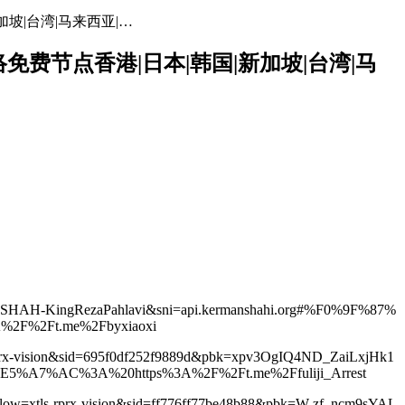
加坡|台湾|马来西亚|…
网络免费节点香港|日本|韩国|新加坡|台湾|马
avid-SHAH-KingRezaPahlavi&sni=api.kermanshahi.org#%F0%9F%87%
%2Ft.me%2Fbyxiaoxi
ls-rprx-vision&sid=695f0df252f9889d&pbk=xpv3OgIQ4ND_ZaiLxjHk1
7%AC%3A%20https%3A%2F%2Ft.me%2Ffuliji_Arrest
e&flow=xtls-rprx-vision&sid=ff776ff77be48b88&pbk=W-zf_ncm9sYAL