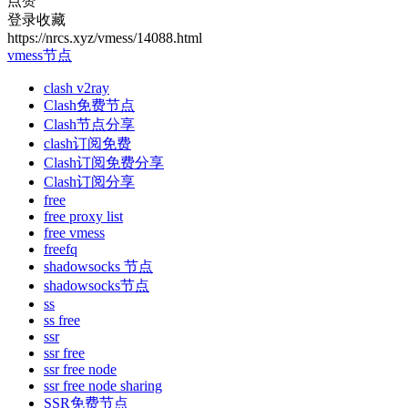
点赞
登录收藏
https://nrcs.xyz/vmess/14088.html
vmess节点
clash v2ray
Clash免费节点
Clash节点分享
clash订阅免费
Clash订阅免费分享
Clash订阅分享
free
free proxy list
free vmess
freefq
shadowsocks 节点
shadowsocks节点
ss
ss free
ssr
ssr free
ssr free node
ssr free node sharing
SSR免费节点