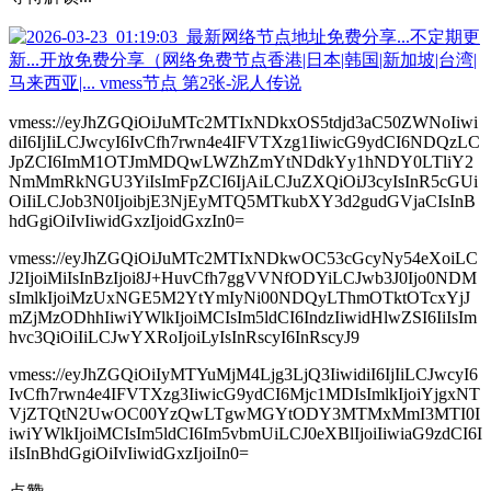
vmess://eyJhZGQiOiJuMTc2MTIxNDkxOS5tdjd3aC50ZWNoIiwi
diI6IjIiLCJwcyI6IvCfh7rwn4e4IFVTXzg1IiwicG9ydCI6NDQzLC
JpZCI6ImM1OTJmMDQwLWZhZmYtNDdkYy1hNDY0LTliY2
NmMmRkNGU3YiIsImFpZCI6IjAiLCJuZXQiOiJ3cyIsInR5cGUi
OiIiLCJob3N0IjoibjE3NjEyMTQ5MTkubXY3d2gudGVjaCIsInB
hdGgiOiIvIiwidGxzIjoidGxzIn0=
vmess://eyJhZGQiOiJuMTc2MTIxNDkwOC53cGcyNy54eXoiLC
J2IjoiMiIsInBzIjoi8J+HuvCfh7ggVVNfODYiLCJwb3J0Ijo0NDM
sImlkIjoiMzUxNGE5M2YtYmIyNi00NDQyLThmOTktOTcxYjJ
mZjMzODhhIiwiYWlkIjoiMCIsIm5ldCI6IndzIiwidHlwZSI6IiIsIm
hvc3QiOiIiLCJwYXRoIjoiLyIsInRscyI6InRscyJ9
vmess://eyJhZGQiOiIyMTYuMjM4Ljg3LjQ3IiwidiI6IjIiLCJwcyI6
IvCfh7rwn4e4IFVTXzg3IiwicG9ydCI6Mjc1MDIsImlkIjoiYjgxNT
VjZTQtN2UwOC00YzQwLTgwMGYtODY3MTMxMmI3MTI0I
iwiYWlkIjoiMCIsIm5ldCI6Im5vbmUiLCJ0eXBlIjoiIiwiaG9zdCI6I
iIsInBhdGgiOiIvIiwidGxzIjoiIn0=