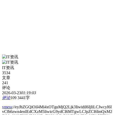
IT资讯
3534
文章
241
评论
2026-03-23
01:19:03
评论
109
3441字
vmess
://eyJhZGQiOiI4Mi4xOTguMjQ2Ljk3IiwidiI6IjIiLCJwcyI6I
vCfh6zwn4enIEdCXzM5IiwicG9ydCI6MTgwLCJpZCI6ImQxM2