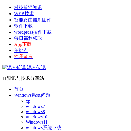
科技前沿资讯
WEB技术
智能路由器刷固件
软件下载
wordpress插件下载
每日福利领取
App下载
主站点
给我留言
泥人传说
IT资讯与技术分享站
首页
Windows系统问题
xp
windows7
windows8
windows10
Windows11
windows系统下载