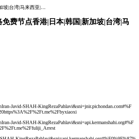
加坡|台湾|马来西亚|…
网络免费节点香港|日本|韩国|新加坡|台湾|马
anIran-Javid-SHAH-KingRezaPahlavi&sni=jnir.pichondan.com#%F
ps%3A%2F%2Ft.me%2Fbyxiaoxi
anIran-Javid-SHAH-KingRezaPahlavi&sni=api.kermanshahi.org#%F
t.me%2Ffuliji_Arrest
avid-SHAH-KingRezaPahlavi&sni=api.kermanshahi.org#%F0%9F%87%