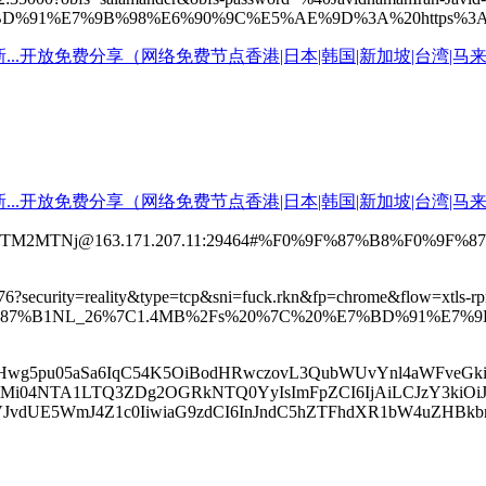
%91%E7%9B%98%E6%90%9C%E5%AE%9D%3A%20https%3A%2F
FiNTM2MTNj@163.171.207.11:29464#%F0%9F%87%B8%F0%9
:23576?security=reality&type=tcp&sni=fuck.rkn&fp=chrome&flow
9F%87%B1NL_26%7C1.4MB%2Fs%20%7C%20%E7%BD%91%E7%
NQi9zIHwg5pu05aSa6IqC54K5OiBodHRwczovL3QubWUvYnl4aWF
TA1LTQ3ZDg2OGRkNTQ0YyIsImFpZCI6IjAiLCJzY3kiOiJhdXRvIi
VJvdUE5WmJ4Z1c0IiwiaG9zdCI6InJndC5hZTFhdXR1bW4uZHBkb