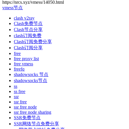
https://nrcs.xyz/vmess/14050.html
vmess节点
clash v2ray
Clash免费节点
Clash节点分享
clash订阅免费
Clash订阅免费分享
Clash订阅分享
free
free proxy list
free vmess
freefq
shadowsocks 节点
shadowsocks节点
ss
ss free
ssr
ssr free
ssr free node
ssr free node sharing
SSR免费节点
SSR网络节点免费分享