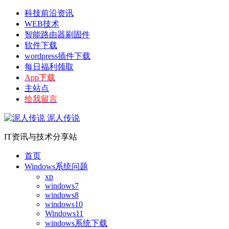
科技前沿资讯
WEB技术
智能路由器刷固件
软件下载
wordpress插件下载
每日福利领取
App下载
主站点
给我留言
泥人传说
IT资讯与技术分享站
首页
Windows系统问题
xp
windows7
windows8
windows10
Windows11
windows系统下载