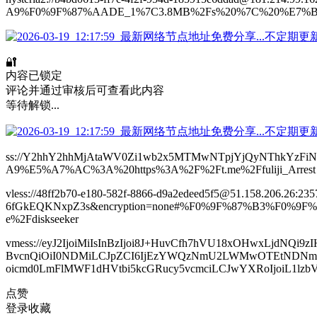
A9%F0%9F%87%AADE_1%7C3.8MB%2Fs%20%7C%20%E7%BD
🔐
内容已锁定
评论并通过审核后可查看此内容
等待解锁...
ss://Y2hhY2hhMjAtaWV0Zi1wb2x5MTMwNTpjYjQyNThkYz
A9%E5%A7%AC%3A%20https%3A%2F%2Ft.me%2Ffuliji_Arrest
vless://48ff2b70-e180-582f-8866-d9a2edeed5f5@51.158.206.26
6fGkEQKNxpZ3s&encryption=none#%F0%9F%87%B3%F0%
e%2Fdiskseeker
vmess://eyJ2IjoiMiIsInBzIjoi8J+HuvCfh7hVU18xOHwxLjd
BvcnQiOiI0NDMiLCJpZCI6IjEzYWQzNmU2LWMwOTEtNDNmMi04N
oicmd0LmFlMWF1dHVtbi5kcGRucy5vcmciLCJwYXRoIjoiL1lzb
点赞
登录收藏