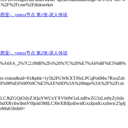
%2Ft.me%2Fdiskseeker
F%87%A6SA_2%7C2.0MB%2Fs%20%7C%20%E7%A6%8F%E5%88%
=xtls-rprx-vision&sid=01&pbk=1y5h2FGWKXTJ9xLPCqPo6Mw7RxoZzh
9B%98%E6%90%9C%E5%AE%9D%3A%20https%3A%2F%2Ft.m
veGkiLCJhZGQiOiJyZ3QuYWUxYXV0dW1uLmRwZG5zLm9yZyIsIn
wibmV0Ijoid3MiLCJ0eXBlIjoiIiwidGxzIjoidGxzIiwic25pIj
nMub3JnIn0=