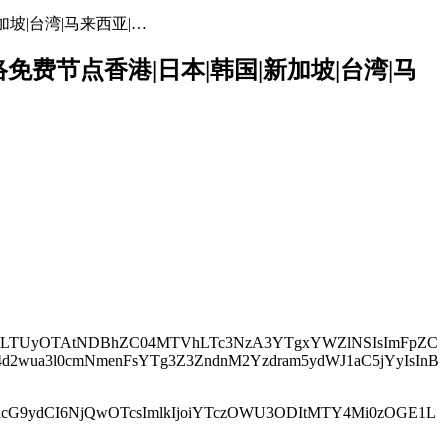
加坡|台湾|马来西亚|…
网络免费节点香港|日本|韩国|新加坡|台湾|马
xNTQyLTUyOTAtNDBhZC04MTVhLTc3NzA3YTgxYWZlNSIsImFpZC
nF4d2wua3l0cmNmenFsYTg3Z3ZndnM2Yzdram5ydWJ1aC5jYyIsInB
iwicG9ydCI6NjQwOTcsImlkIjoiYTczOWU3ODItMTY4Mi0zOGE1L