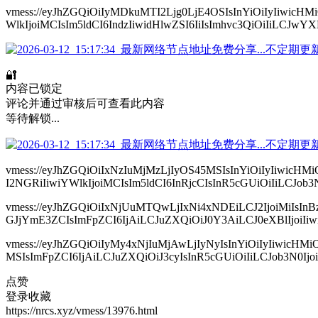
vmess://eyJhZGQiOiIyMDkuMTI2Ljg0LjE4OSIsInYiOiIyIiw
WlkIjoiMCIsIm5ldCI6IndzIiwidHlwZSI6IiIsImhvc3QiOiIiLCJw
🔐
内容已锁定
评论并通过审核后可查看此内容
等待解锁...
vmess://eyJhZGQiOiIxNzIuMjMzLjIyOS45MSIsInYiOiIyIiwi
I2NGRiIiwiYWlkIjoiMCIsIm5ldCI6InRjcCIsInR5cGUiOiIiLCJob3N0I
vmess://eyJhZGQiOiIxNjUuMTQwLjIxNi4xNDEiLCJ2IjoiMiIs
GJjYmE3ZCIsImFpZCI6IjAiLCJuZXQiOiJ0Y3AiLCJ0eXBlIjoiIiwi
vmess://eyJhZGQiOiIyMy4xNjIuMjAwLjIyNyIsInYiOiIyIiwi
MSIsImFpZCI6IjAiLCJuZXQiOiJ3cyIsInR5cGUiOiIiLCJob3N0IjoiI
点赞
登录收藏
https://nrcs.xyz/vmess/13976.html