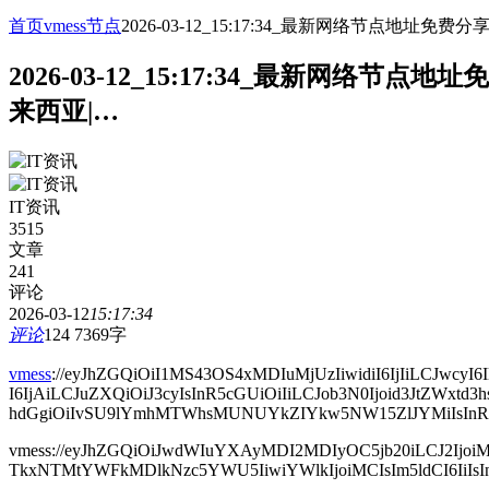
首页
vmess节点
2026-03-12_15:17:34_最新网络节点
2026-03-12_15:17:34_最新网
来西亚|…
IT资讯
3515
文章
241
评论
2026-03-12
15:17:34
评论
124
7369字
vmess
://eyJhZGQiOiI1MS43OS4xMDIuMjUzIiwidiI6IjIiLCJ
I6IjAiLCJuZXQiOiJ3cyIsInR5cGUiOiIiLCJob3N0Ijoid3JtZWx
hdGgiOiIvSU9lYmhMTWhsMUNUYkZIYkw5NW15ZlJYMiIsInRsc
vmess://eyJhZGQiOiJwdWIuYXAyMDI2MDIyOC5jb20iLCJ2Ijoi
TkxNTMtYWFkMDlkNzc5YWU5IiwiYWlkIjoiMCIsIm5ldCI6IiIsInR5c