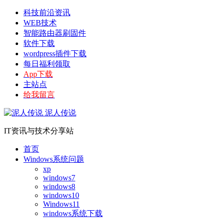
科技前沿资讯
WEB技术
智能路由器刷固件
软件下载
wordpress插件下载
每日福利领取
App下载
主站点
给我留言
泥人传说
IT资讯与技术分享站
首页
Windows系统问题
xp
windows7
windows8
windows10
Windows11
windows系统下载