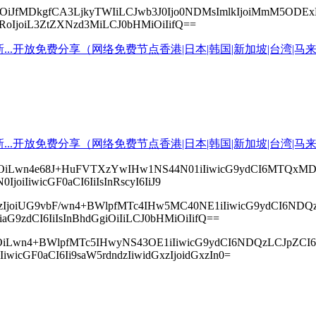
icHMiOiJfMDkgfCA3LjkyTWIiLCJwb3J0Ijo0NDMsImlkIjoiMmM
YXRoIjoiL3ZtZXNzd3MiLCJ0bHMiOiIifQ==
cHMiOiLwn4e68J+HuFVTXzYwIHw1NS44N01iIiwicG9ydCI6MTQxM
joiIiwicGF0aCI6IiIsInRscyI6IiJ9
InBzIjoiUG9vbF/wn4+BWlpfMTc4IHw5MC40NE1iIiwicG9ydCI6
aG9zdCI6IiIsInBhdGgiOiIiLCJ0bHMiOiIifQ==
cHMiOiLwn4+BWlpfMTc5IHwyNS43OE1iIiwicG9ydCI6NDQzLCJpZ
iwicGF0aCI6Ii9saW5rdndzIiwidGxzIjoidGxzIn0=