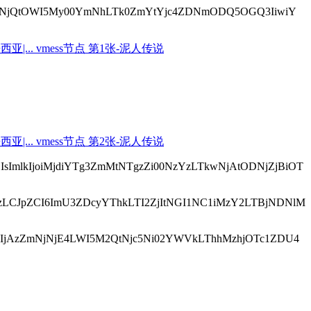
5ODExNjQtOWI5My00YmNhLTk0ZmYtYjc4ZDNmODQ5OGQ3IiwiY
DIsImlkIjoiMjdiYTg3ZmMtNTgzZi00NzYzLTkwNjAtODNjZjBiOT
NDQzLCJpZCI6ImU3ZDcyYThkLTI2ZjItNGI1NC1iMzY2LTBjNDNlM
CI6IjAzZmNjNjE4LWI5M2QtNjc5Ni02YWVkLThhMzhjOTc1ZDU4