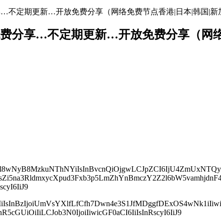
地址免费分享…不定期更新…开放免费分享（网络免费节点香港|日本|韩国|新
络节点地址免费分享…不定期更新…开放免费分享（
wcyI6Il8wNyB8MzkuNThNYiIsInBvcnQiOjgwLCJpZCI6IjU4ZmU
td3hsZi5na3RldmxycXpud3Fxb3p5LmZhYnBmczY2Z2l6bW5vamhjd
yI6IiJ9
MiIsInBzIjoiUmVsYXlfLfCfh7Dwn4e3S1JfMDggfDExOS4wNk1iI
GUiOiIiLCJob3N0IjoiIiwicGF0aCI6IiIsInRscyI6IiJ9