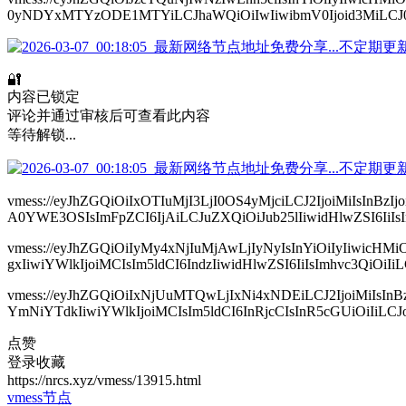
0yNDYxMTYzODE1MTYiLCJhaWQiOiIwIiwibmV0Ijoid3MiLCJ0eXBl
🔐
内容已锁定
评论并通过审核后可查看此内容
等待解锁...
vmess://eyJhZGQiOiIxOTIuMjI3LjI0OS4yMjciLCJ2IjoiMiIs
A0YWE3OSIsImFpZCI6IjAiLCJuZXQiOiJub25lIiwidHlwZSI6IiIsIm
vmess://eyJhZGQiOiIyMy4xNjIuMjAwLjIyNyIsInYiOiIyIiw
gxIiwiYWlkIjoiMCIsIm5ldCI6IndzIiwidHlwZSI6IiIsImhvc3QiO
vmess://eyJhZGQiOiIxNjUuMTQwLjIxNi4xNDEiLCJ2IjoiMiIs
YmNiYTdkIiwiYWlkIjoiMCIsIm5ldCI6InRjcCIsInR5cGUiOiIiLCJob3
点赞
登录收藏
https://nrcs.xyz/vmess/13915.html
vmess节点