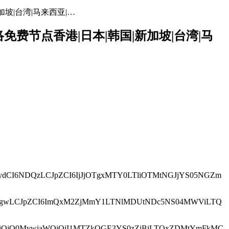
加坡|台湾|马来西亚|…
网络免费节点香港|日本|韩国|新加坡|台湾|马
icG9ydCI6NDQzLCJpZCI6IjJjOTgxMTY0LTliOTMtNGJjYS05NGZm
dCI6MTgwLCJpZCI6ImQxM2ZjMmY1LTNlMDUtNDc5NS04MWViLTQ
vcnQiOjQ0MywiaWQiOiI1MTZkOGE3YS0zZjBiLTQxZDMtYmFkMC