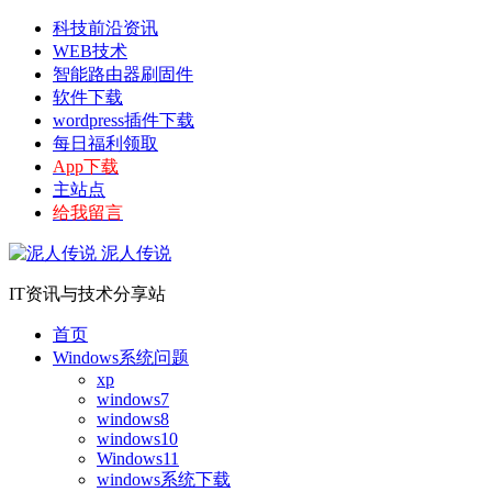
科技前沿资讯
WEB技术
智能路由器刷固件
软件下载
wordpress插件下载
每日福利领取
App下载
主站点
给我留言
泥人传说
IT资讯与技术分享站
首页
Windows系统问题
xp
windows7
windows8
windows10
Windows11
windows系统下载