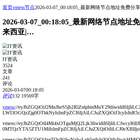
首页
vmess节点
2026-03-07_00:18:05_最新网络节点
2026-03-07_00:18:05_最新网
来西亚|…
IT资讯
3524
文章
241
评论
2026-03-07
00:18:05
评论
132
19569字
vmess
://eyJhZGQiOiJ2MnJheS5jb2RlZnlpbmMuY29tIiwidiI6I
LWI3OGQzZjg0OThkNyIsImFpZCI6IjAiLCJuZXQiOiJ3cyIsInR5cGU
vmess://eyJhZGQiOiI4Mi4xOTguMjQ2Ljk3IiwidiI6IjIiLCJ
0MTQzYTA5ZTU1MiIsImFpZCI6IjAiLCJuZXQiOiIiLCJ0eXBlIjoiIi
vmess://eyJhZGQiOiJzeTQuNjIwNzIwLnh5eiIsInYiOiIyIiw