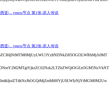
QxLCJpZCI6IjNiMTM0MjUyLWU3YzItNDNkZi05OGI3LWRhMjA0MT
lkIjoiMDNmY2M2MTgtYjkzZC02Nzk2LTZhZWQtOGEzOGM5NzVkNT
NDMsImlkIjoiZTdkNzJhOGQtMjZmMi00YjU0LWIzNjYtMGM0M2Uw