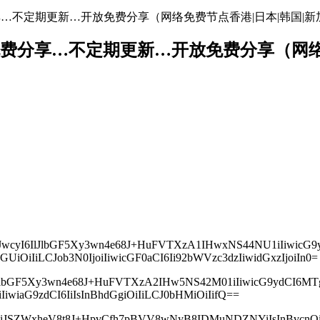
地址免费分享…不定期更新…开放免费分享（网络免费节点香港|日本|韩国|新
络节点地址免费分享…不定期更新…开放免费分享（
jIiLCJwcyI6IlJlbGF5Xy3wn4e68J+HuFVTXzA1IHwxNS44NU1iIiw
iOiIiLCJob3N0IjoiIiwicGF0aCI6Ii92bWVzc3dzIiwidGxzIjoiIn0=
wcyI6IlJlbGF5Xy3wn4e68J+HuFVTXzA2IHw5NS42M01iIiwicG9y
wiaG9zdCI6IiIsInBhdGgiOiIiLCJ0bHMiOiIifQ==
icHMiOiJSZWxheV8t8J+HpvCfh7pBVV8wNyB8IDMuNDZNYiIsInB