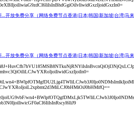
IjoiIiwiaG9zdCI6IiIsInBhdGgiOiIvIiwidGxzIjoidGxzIn0=
InBzIjoi8J+HuvCfh7hVU185MSB8NTkuNjRNYiIsInBvcnQiOjI3Nj
hvc3QiOiIiLCJwYXRoIjoiIiwidGxzIjoiIn0=
icHMiOiLwn4+BWlpfOTMgfDU2Ljg4TWIiLCJwb3J0Ijo0NDMsIm
iIiLCJwYXRoIjoiL2xpbmt2d3MiLCJ0bHMiOiJ0bHMifQ==
InBzIjoiUG9vbF/wn4+BWlpfOTQgfDMxLjk5TWIiLCJwb3J0Ijo0
N0IjoiIiwicGF0aCI6IiIsInRscyI6IiJ9