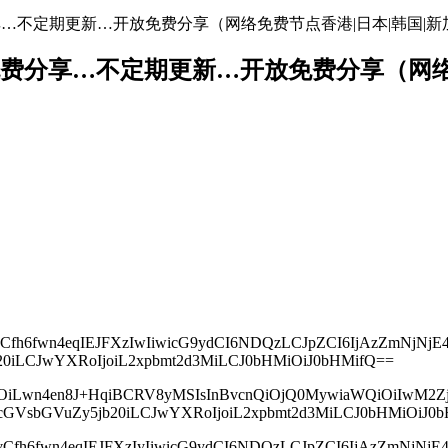
地址免费分享…不定期更新…开放免费分享（网络免费节点香港|日本|韩国|新
络节点地址免费分享…不定期更新…开放免费分享（
yI6IvCfh6fwn4eqIEJFXzIwIiwicG9ydCI6NDQzLCJpZCI6IjAzZmN
jb20iLCJwYXRoIjoiL2xpbmt2d3MiLCJ0bHMiOiJ0bHMifQ==
wicHMiOiLwn4en8J+HqiBCRV8yMSIsInBvcnQiOjQ0MywiaWQiOi
mthcGVsbGVuZy5jb20iLCJwYXRoIjoiL2xpbmt2d3MiLCJ0bHMiOiJ0
yI6IvCfh6fwn4eqIEJFXzIyIiwicG9ydCI6NDQzLCJpZCI6IjAzZmN