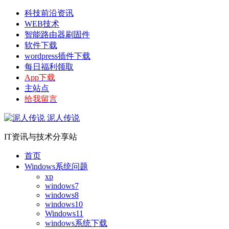
科技前沿资讯
WEB技术
智能路由器刷固件
软件下载
wordpress插件下载
每日福利领取
App下载
主站点
给我留言
泥人传说
IT资讯与技术分享站
首页
Windows系统问题
xp
windows7
windows8
windows10
Windows11
windows系统下载