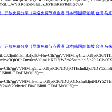
mciLCJwYXRoIjoibGlua3Z3cyIsInRscyI6InRscyJ9
20iLCJ2IjoiMiIsInBzIjoi8J+HuvCfh7ggVVNfMTg4IiwicG9ydCI
IsImhvc3QiOiJhZmx6enVsLm1laXF1YW5rb25namlhbi5jb20iLCJwYX
Ijoi8J+HuvCfh7ggVVNfMTg5IiwicG9ydCI6NDUyOTEsImlkIjoiND
CI6Ii8iLCJ0bHMiOiIifQ==
Ijoi8J+HuvCfh7ggVVNfMTkwIiwicG9ydCI6NDUyODcsImlkIjoiND
sY24uY29tIiwicGF0aCI6Ii8iLCJ0bHMiOiIifQ==