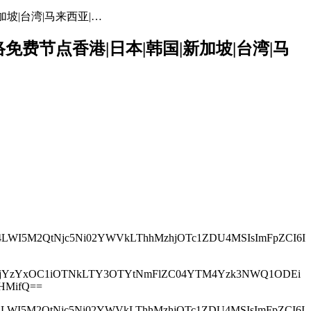
加坡|台湾|马来西亚|…
网络免费节点香港|日本|韩国|新加坡|台湾|马
jNjE4LWI5M2QtNjc5Ni02YWVkLThhMzhjOTc1ZDU4MSIsImFpZCI6I
IwM2ZjYzYxOC1iOTNkLTY3OTYtNmFlZC04YTM4Yzk3NWQ1ODEi
bHMifQ==
jNjE4LWI5M2QtNjc5Ni02YWVkLThhMzhjOTc1ZDU4MSIsImFpZCI6I