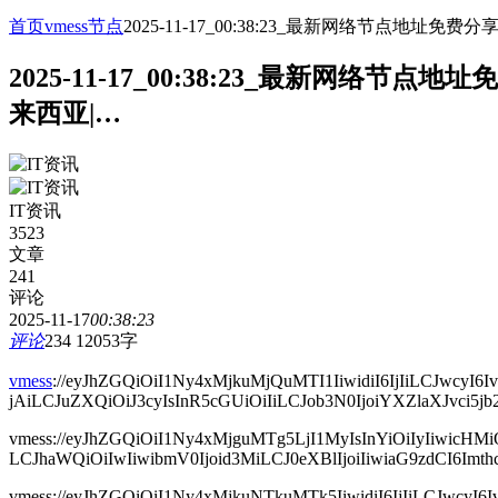
首页
vmess节点
2025-11-17_00:38:23_最新网络节点
2025-11-17_00:38:23_最新网
来西亚|…
IT资讯
3523
文章
241
评论
2025-11-17
00:38:23
评论
234
12053字
vmess
://eyJhZGQiOiI1Ny4xMjkuMjQuMTI1IiwidiI6IjIiLCJwc
jAiLCJuZXQiOiJ3cyIsInR5cGUiOiIiLCJob3N0IjoiYXZlaXJvci5
vmess://eyJhZGQiOiI1Ny4xMjguMTg5LjI1MyIsInYiOiIyIi
LCJhaWQiOiIwIiwibmV0Ijoid3MiLCJ0eXBlIjoiIiwiaG9zdCI6I
vmess://eyJhZGQiOiI1Ny4xMjkuNTkuMTk5IiwidiI6IjIiLCJwc