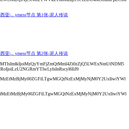
6NTI1MTIsImlkIjoiMzQyYmFjZmQtMmI4Zi0zZjQ5LWExNmUtNDM5
RoIjoiLzU2NGRmYTIwLyIsInRscyI6IiJ9
Y5ZTBiMzEtMzBjMy00ZGFiLTgwMGQtNzExMjMyNjM0Y2UxIiwiYWl
Y5ZTBiMzEtMzBjMy00ZGFiLTgwMGQtNzExMjMyNjM0Y2UxIiwiYWl