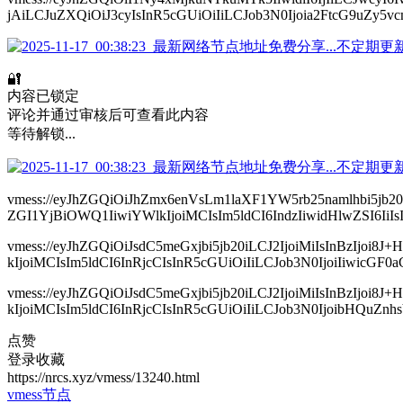
jAiLCJuZXQiOiJ3cyIsInR5cGUiOiIiLCJob3N0Ijoia2FtcG9uZy5vc
🔐
内容已锁定
评论并通过审核后可查看此内容
等待解锁...
vmess://eyJhZGQiOiJhZmx6enVsLm1laXF1YW5rb25namlhbi5jb
ZGI1YjBiOWQ1IiwiYWlkIjoiMCIsIm5ldCI6IndzIiwidHlwZSI6Ii
vmess://eyJhZGQiOiJsdC5meGxjbi5jb20iLCJ2IjoiMiIsInBz
kIjoiMCIsIm5ldCI6InRjcCIsInR5cGUiOiIiLCJob3N0IjoiIiwicGF0a
vmess://eyJhZGQiOiJsdC5meGxjbi5jb20iLCJ2IjoiMiIsInBz
kIjoiMCIsIm5ldCI6InRjcCIsInR5cGUiOiIiLCJob3N0IjoibHQuZnh
点赞
登录收藏
https://nrcs.xyz/vmess/13240.html
vmess节点