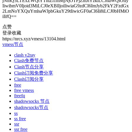
jNmQ5LTExZWQtYThiZi1mMjNjOTFjZmJiYzkiLCJhaWQiOiIy
IiwibmV0Ijoid3MiLCJ0eXBlIjoiIiwiaG9zdCI6ImJyb2FkY2FzdGx
2LmNoYXQuYmlsaWJpbGkuY29tIiwicGF0aCI6Ii8iLCJ0bHMiO
iIifQ==
点赞
登录收藏
https://nrcs.xyz/vmess/13104.html
vmess节点
clash v2ray
Clash免费节点
Clash节点分享
Clash订阅免费分享
Clash订阅分享
free
free vmess
freefq
shadowsocks 节点
shadowsocks节点
ss
ss free
ssr
ssr free