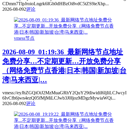
CDmm7TlpJroioLngrk6IGh0dHBzOi8vdC5tZS9ieXhp...
2026-08-09
2
评论
vmess节点
2026-08-09_01:19:36_最新网络节点地址
免费分享…不定期更新…开放免费分享
（网络免费节点香港|日本|韩国|新加坡|台
湾|马来西亚|…
vmess://eyJhZGQiOiJ2MzMuaGRhY2QuY29tIiwidiI6IjIiLCJwcyI
6IvCfh6jwn4ezQ05fMjMiLCJwb3J0IjozMDgzMywiaWQi...
2026-08-09
2
评论