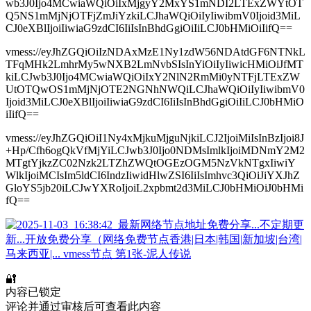
wb3J0Ijo4MCwiaWQiOiIxMjgyY2MxYS1mNDI2LTExZWYtOT
Q5NS1mMjNjOTFjZmJiYzkiLCJhaWQiOiIyIiwibmV0Ijoid3MiL
CJ0eXBlIjoiIiwiaG9zdCI6IiIsInBhdGgiOiIiLCJ0bHMiOiIifQ==
vmess://eyJhZGQiOiIzNDAxMzE1Ny1zdW56NDAtdGF6NTNkL
TFqMHk2LmhrMy5wNXB2LmNvbSIsInYiOiIyIiwicHMiOiJfMT
kiLCJwb3J0Ijo4MCwiaWQiOiIxY2NlN2RmMi0yNTFjLTExZW
UtOTQwOS1mMjNjOTE2NGNhNWQiLCJhaWQiOiIyIiwibmV0
Ijoid3MiLCJ0eXBlIjoiIiwiaG9zdCI6IiIsInBhdGgiOiIiLCJ0bHMiO
iIifQ==
vmess://eyJhZGQiOiI1Ny4xMjkuMjguNjkiLCJ2IjoiMiIsInBzIjoi8J
+Hp/Cfh6ogQkVfMjYiLCJwb3J0Ijo0NDMsImlkIjoiMDNmY2M2
MTgtYjkzZC02Nzk2LTZhZWQtOGEzOGM5NzVkNTgxIiwiY
WlkIjoiMCIsIm5ldCI6IndzIiwidHlwZSI6IiIsImhvc3QiOiJiYXJhZ
GloYS5jb20iLCJwYXRoIjoiL2xpbmt2d3MiLCJ0bHMiOiJ0bHMi
fQ==
🔐
内容已锁定
评论并通过审核后可查看此内容