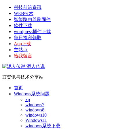
科技前沿资讯
WEB技术
智能路由器刷固件
软件下载
wordpress插件下载
每日福利领取
App下载
主站点
给我留言
泥人传说
IT资讯与技术分享站
首页
Windows系统问题
xp
windows7
windows8
windows10
Windows11
windows系统下载