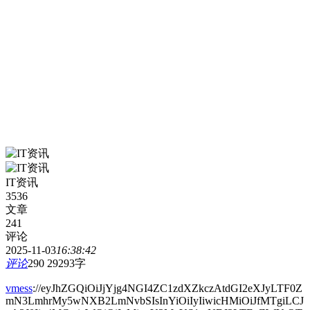
IT资讯
3536
文章
241
评论
2025-11-03
16:38:42
评论
290
29293字
vmess
://eyJhZGQiOiJjYjg4NGI4ZC1zdXZkczAtdGI2eXJyLTF0Z
mN3LmhrMy5wNXB2LmNvbSIsInYiOiIyIiwicHMiOiJfMTgiLCJ