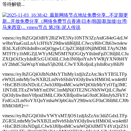
等待解锁...
vmess://eyJhZGQiOiI0Y2RiZWE5Ny10NTN3ZzAtdG84eG4zLW
w0bnYuaGszLnA1cHYuY29tIiwidiI6IjIiLCJwcyI6IvCfh63wn4ew
IEhLXzE0NiIsInBvcnQiOjgwLCJpZCI6IjE0NjllMDllLTAyN2Mt
MTFlYy1hMGZjLWYyM2M5MTNjOGQyYiIsImFpZCI6IjIiLCJu
ZXQiOiJ3cyIsInR5cGUiOiIiLCJob3N0IjoiYnJvYWRjYXN0bHY
uY2hhdC5iaWxpYmlsaS5jb20iLCJwYXRoIjoiLyIsInRscyI6IiJ9
vmess://eyJhZGQiOiJhNzMxYThiMy1zdjJzZzAtc3kxYTB5LTFp
eW92LmhrMy5wNXB2LmNvbSIsInYiOiIyIiwicHMiOiLwn4et8J
+HsCBIS18xNDciLCJwb3J0Ijo4MCwiaWQiOiIzMzYyOTg3MC
1lNTdlLTExZWMtYmI3NC1mMjNjOTE2NGNhNWQiLCJhaW
QiOiIyIiwibmV0Ijoid3MiLCJ0eXBlIjoiIiwiaG9zdCI6ImJyb2FkY2
FzdGx2LmNoYXQuYmlsaWJpbGkuY29tIiwicGF0aCI6Ii8iLCJ0b
HMiOiIifQ==
vmess://eyJhZGQiOiIwYWYxMTJjOS1zdjJzZzAtc3diZGdxLTFp
ZGR5LmhrMy5wNXB2LmNvbSIsInYiOiIyIiwicHMiOiLwn4et8J
+HsCBIS18xNDgiLCJwb3J0Ijo4MCwiaWQiOiJlMTY4YzQzZS1