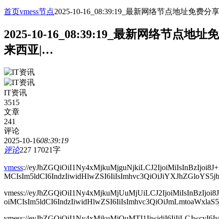
首页
vmess节点
2025-10-16_08:39:19_最新网络节点
2025-10-16_08:39:19_最新网
来西亚|…
IT资讯
3515
文章
241
评论
2025-10-16
08:39:19
评论
227
17021字
vmess
://eyJhZGQiOiI1Ny4xMjkuMjguNjkiLCJ2IjoiMiIsInBzI
MCIsIm5ldCI6IndzIiwidHlwZSI6IiIsImhvc3QiOiJiYXJhZGloYS
vmess://eyJhZGQiOiI1Ny4xMjkuMjUuMjUiLCJ2IjoiMiIsInBz
oiMCIsIm5ldCI6IndzIiwidHlwZSI6IiIsImhvc3QiOiJmLmtoaWxl
vmess://eyJhZGQiOiI1Ny4xMjkuMjQuMTI1IiwidiI6IjIiLCJwc