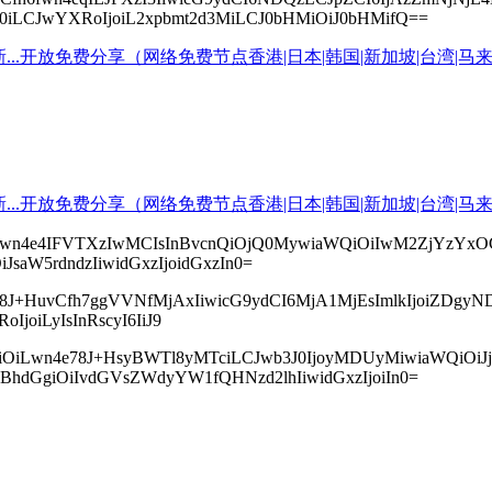
b20iLCJwYXRoIjoiL2xpbmt2d3MiLCJ0bHMiOiJ0bHMifQ==
6IvCfh7rwn4e4IFVTXzIwMCIsInBvcnQiOjQ0MywiaWQiOiIwM2Z
iJsaW5rdndzIiwidGxzIjoidGxzIn0=
Ijoi8J+HuvCfh7ggVVNfMjAxIiwicG9ydCI6MjA1MjEsImlkIjoiZ
IjoiLyIsInRscyI6IiJ9
icHMiOiLwn4e78J+HsyBWTl8yMTciLCJwb3J0IjoyMDUyMiwiaWQi
sInBhdGgiOiIvdGVsZWdyYW1fQHNzd2lhIiwidGxzIjoiIn0=