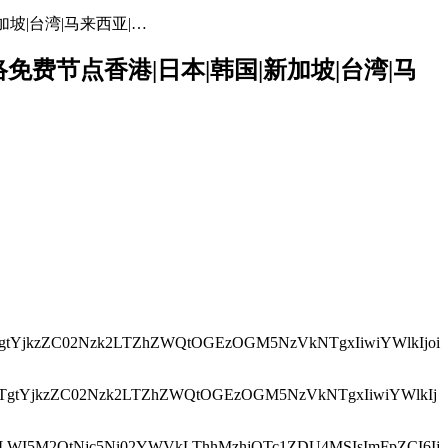
加坡|台湾|马来西亚|…
网络免费节点香港|日本|韩国|新加坡|台湾|马
2MTgtYjkzZC02Nzk2LTZhZWQtOGEzOGM5NzVkNTgxIiwiYWlkIjoi
2M2MTgtYjkzZC02Nzk2LTZhZWQtOGEzOGM5NzVkNTgxIiwiYWlkIj
NjE4LWI5M2QtNjc5Ni02YWVkLThhMzhjOTc1ZDU4MSIsImFpZCI6Ij