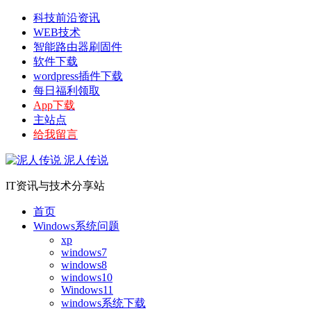
科技前沿资讯
WEB技术
智能路由器刷固件
软件下载
wordpress插件下载
每日福利领取
App下载
主站点
给我留言
泥人传说
IT资讯与技术分享站
首页
Windows系统问题
xp
windows7
windows8
windows10
Windows11
windows系统下载