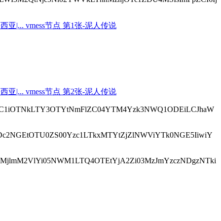
jYzYxOC1iOTNkLTY3OTYtNmFlZC04YTM4Yzk3NWQ1ODEiLCJhaW
DgyNDc2NGEtOTU0ZS00Yzc1LTkxMTYtZjZlNWViYTk0NGE5IiwiY
OiJjMjlmM2VlYi05NWM1LTQ4OTEtYjA2Zi03MzJmYzczNDgzNTki