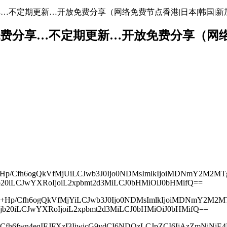
地址免费分享…不定期更新…开放免费分享（网络免费节点香港|日本|韩国|新
络节点地址免费分享…不定期更新…开放免费分享（
joi8J+Hp/Cfh6ogQkVfMjUiLCJwb3J0Ijo0NDMsImlkIjoiMDNmY2M
5jb20iLCJwYXRoIjoiL2xpbmt2d3MiLCJ0bHMiOiJ0bHMifQ==
Ijoi8J+Hp/Cfh6ogQkVfMjYiLCJwb3J0Ijo0NDMsImlkIjoiMDNmY
aS5jb20iLCJwYXRoIjoiL2xpbmt2d3MiLCJ0bHMiOiJ0bHMifQ==
yI6IvCfh6fwn4eqIEJFXzI3IiwicG9ydCI6NDQzLCJpZCI6IjAzZmNj