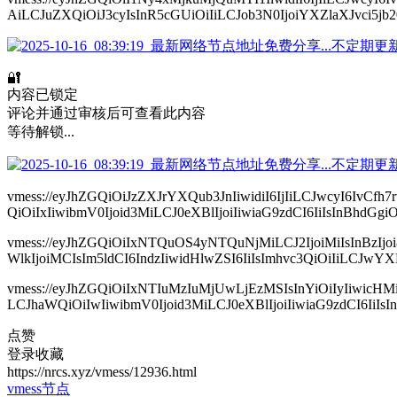
AiLCJuZXQiOiJ3cyIsInR5cGUiOiIiLCJob3N0IjoiYXZlaXJvci5j
🔐
内容已锁定
评论并通过审核后可查看此内容
等待解锁...
vmess://eyJhZGQiOiJzZXJrYXQub3JnIiwidiI6IjIiLCJwcyI
QiOiIxIiwibmV0Ijoid3MiLCJ0eXBlIjoiIiwiaG9zdCI6IiIsInBhdGgiO
vmess://eyJhZGQiOiIxNTQuOS4yNTQuNjMiLCJ2IjoiMiIsInBz
WlkIjoiMCIsIm5ldCI6IndzIiwidHlwZSI6IiIsImhvc3QiOiIiLCJwYXRo
vmess://eyJhZGQiOiIxNTIuMzIuMjUwLjEzMSIsInYiOiIyIiw
LCJhaWQiOiIwIiwibmV0Ijoid3MiLCJ0eXBlIjoiIiwiaG9zdCI6IiI
点赞
登录收藏
https://nrcs.xyz/vmess/12936.html
vmess节点