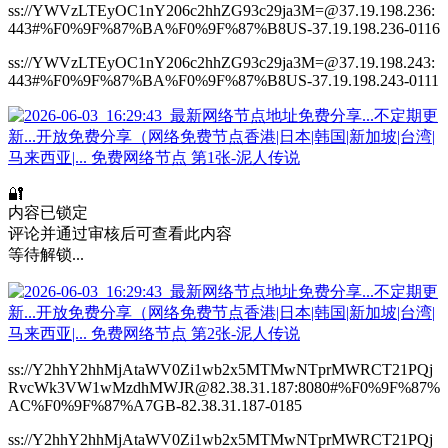
ss://YWVzLTEyOC1nY206c2hhZG93c29ja3M=@37.19.198.236:
443#%F0%9F%87%BA%F0%9F%87%B8US-37.19.198.236-0116
ss://YWVzLTEyOC1nY206c2hhZG93c29ja3M=@37.19.198.243:
443#%F0%9F%87%BA%F0%9F%87%B8US-37.19.198.243-0111
🔐
内容已锁定
评论并通过审核后可查看此内容
等待解锁...
ss://Y2hhY2hhMjAtaWV0Zi1wb2x5MTMwNTprMWRCT21PQj
RvcWk3VW1wMzdhMWJR@82.38.31.187:8080#%F0%9F%87%
AC%F0%9F%87%A7GB-82.38.31.187-0185
ss://Y2hhY2hhMjAtaWV0Zi1wb2x5MTMwNTprMWRCT21PQj