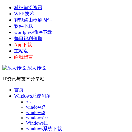
科技前沿资讯
WEB技术
智能路由器刷固件
软件下载
wordpress插件下载
每日福利领取
App下载
主站点
给我留言
泥人传说
IT资讯与技术分享站
首页
Windows系统问题
xp
windows7
windows8
windows10
Windows11
windows系统下载