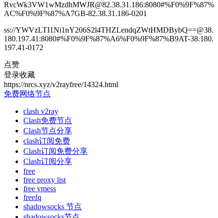
RvcWk3VW1wMzdhMWJR@82.38.31.186:8080#%F0%9F%87%
AC%F0%9F%87%A7GB-82.38.31.186-0201
ss://YWVzLTI1Ni1nY206S2l4THZLendqZWtHMDBybQ==@38.
180.197.41:8080#%F0%9F%87%A6%F0%9F%87%B9AT-38.180.
197.41-0172
点赞
登录收藏
https://nrcs.xyz/v2rayfree/14324.html
免费网络节点
clash v2ray
Clash免费节点
Clash节点分享
clash订阅免费
Clash订阅免费分享
Clash订阅分享
free
free proxy list
free vmess
freefq
shadowsocks 节点
shadowsocks节点