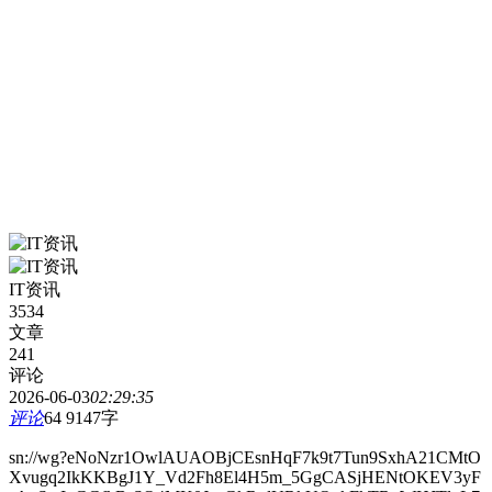
IT资讯
3534
文章
241
评论
2026-06-03
02:29:35
评论
64
9147字
sn://wg?eNoNzr1OwlAUAOBjCEsnHqF7k9t7Tun9SxhA21CMtO
Xvugq2IkKKBgJ1Y_Vd2Fh8El4H5m_5GgCASjHENtOKEV3yF