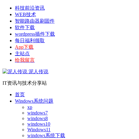
科技前沿资讯
WEB技术
智能路由器刷固件
软件下载
wordpress插件下载
每日福利领取
App下载
主站点
给我留言
泥人传说
IT资讯与技术分享站
首页
Windows系统问题
xp
windows7
windows8
windows10
Windows11
windows系统下载