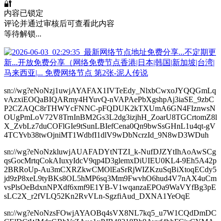
🔐
内容已锁定
评论并通过审核后可查看此内容
等待解锁...
sn://wg?eNoNzj1uwjAYAFAX1IVTeEdy_NlxbCwxoJYQQGmLq
vAzxiEOQaBIQARmy4HYuvQ-nVAPAePbXgshpAj3iaSE_9zbC
P2CZAQC8rTHWYcFNNC-pFQDUK2kTXUmA6GN4FIznwsN
OUgPmLoV72V8TrnInBM2Gs3L2dg3izjhH_ZoarU8TGCrtomZ8l
X_ZvbLz7duCOFlGIe9tSunLBIefCena0Qn9bwSsGHnL1u4qt-gV
4TCYvb38twOjniMT1WdbfI1dlV9wDbNcrzId_9N8wD3WDuh
sn://wg?eNoNzkluwjAUAFADYtNTZI_k-NufDJZYtIhAoAwSCg
qsGocMrtqCokAIuxyIdcV9qp4D3glemxDiUIEU0KL4-9Eh5A42p
2BRRoUp-Au3mCXRZkwCMOlEaSrRjWIZKzuSqBiXtoqECdy5
jd9zP8xeL9tyBKs8OL5hMP6sq3Mm9FwvhO6hud4V7nAX4uCm
vsPlsOeBdxnNPXdf6xmf9E1YB-V1wqanzaEPOa9WaVYfBg3pE
sLC2X_r2fVLQ52Kn2RvVLn-SgzfiAud_DXNA1YeOqE
sn://wg?eNoNzsFOwjAYAOBq4sVX8NL7kq5_u7W1CQdDmDC