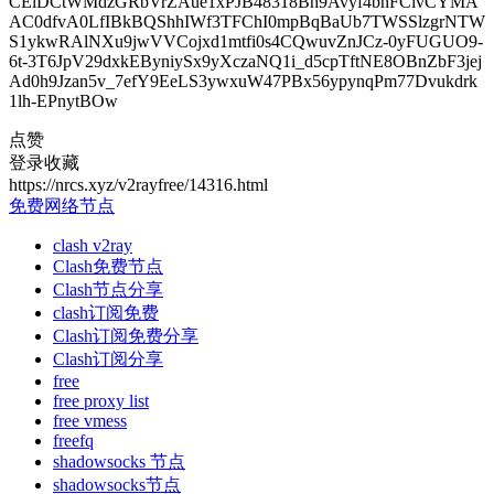
CElDCtWMdzGRbVrZAue1xPJB48318Bh9Avyf4bhFCivCYMA
AC0dfvA0LfIBkBQShhIWf3TFChI0mpBqBaUb7TWSSlzgrNTW
S1ykwRAlNXu9jwVVCojxd1mtfi0s4CQwuvZnJCz-0yFUGUO9-
6t-3T6JpV29dxkEByniySx9yXczaNQ1i_d5cpTftNE8OBnZbF3jej
Ad0h9Jzan5v_7efY9EeLS3ywxuW47PBx56ypynqPm77Dvukdrk
1lh-EPnytBOw
点赞
登录收藏
https://nrcs.xyz/v2rayfree/14316.html
免费网络节点
clash v2ray
Clash免费节点
Clash节点分享
clash订阅免费
Clash订阅免费分享
Clash订阅分享
free
free proxy list
free vmess
freefq
shadowsocks 节点
shadowsocks节点