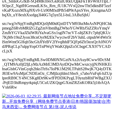
sA_SmIoGGfkB-SQ4MK0JecGkRulURkUQpkFkTRvWHJTlpL7
SOpcZ_NgtfHGerusdLKSs_Rrn_fU1K7tVsQ2nwTht5dktsBF5zzf
vKaPXozxMXqJ9Xv9-Uz90MfxdPfb54P9rApxSYes_KirzgmaAD
bqXh_uY8exhXsofgq3l46G7q5yn5LI-bsL3ABuSjbU
sn://wg?eNpjYmBgMDQz0jM0tdQztDTVM93hzMnAsNPQHChk
pmegZ6RvbMRlZGZgZmVibmBgZWhoYGWRbJ5iZZRoYmqV
ZmJhYGVkaJZklWRiYaJvaGSx1sglN7ncVT-sItjZKFc7pbjQKUc
7KjMv19nZJyon38cnOyrM2Ek7wyciwtF2bVJuhL-ztpuhW4Wrr5t
lSmWmt5GHqb5hcGhJlYeBV2lYvqlhhlF5QFp6Zb5toxQrA0NOV
dJPRqCLp7ulppYopOTnPWqYWaKQlpiZo5CbqpCXX97YCAD
cLjxX
sn://wg?eNpjYmBgMLSw0DM0NNGztNAz2tAuy8Cww9DcSM
_QTM9Az0jf2IjLyMzAzMrE3MDAytDQwMrCwszcyjjNJNHKEi
hsaGlsbGVinGyqb2hksTbSs7IoPK1M29LTPahS28wjK7Q4yDTK
J83Ew9AsMjzCNDEnOz_CJMjIzzjfdm1SboS_s7aboVuFq6-bZUp
lpreRB9CY4NCSKg8Dr9KwfFPDDKPygLT0ynzbRhFWBgZXU
-PrjED3hiRmpyrkpiqU5CuUZKQqpGXmZRZnKORk5j1tbAQA
Vxk6Rw