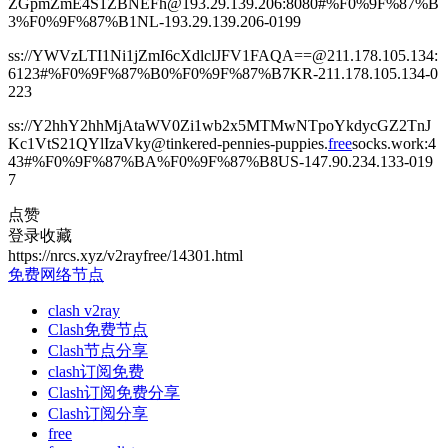
ZGpmZmE4S1ZBNEFh@193.29.139.206:8080#%F0%9F%87%B
3%F0%9F%87%B1NL-193.29.139.206-0199
ss://YWVzLTI1Ni1jZmI6cXdlclJFV1FAQA==@211.178.105.134:
6123#%F0%9F%87%B0%F0%9F%87%B7KR-211.178.105.134-0
223
ss://Y2hhY2hhMjAtaWV0Zi1wb2x5MTMwNTpoYkdycGZ2TnJ
Kc1VtS21QYlIzaVky@tinkered-pennies-puppies.
free
socks.work:4
43#%F0%9F%87%BA%F0%9F%87%B8US-147.90.234.133-019
7
点赞
登录收藏
https://nrcs.xyz/v2rayfree/14301.html
免费网络节点
clash v2ray
Clash免费节点
Clash节点分享
clash订阅免费
Clash订阅免费分享
Clash订阅分享
free