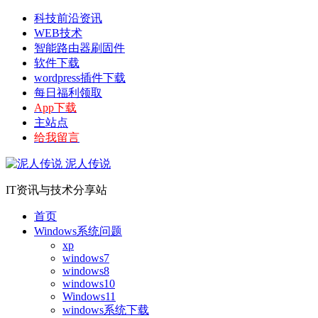
科技前沿资讯
WEB技术
智能路由器刷固件
软件下载
wordpress插件下载
每日福利领取
App下载
主站点
给我留言
泥人传说
IT资讯与技术分享站
首页
Windows系统问题
xp
windows7
windows8
windows10
Windows11
windows系统下载