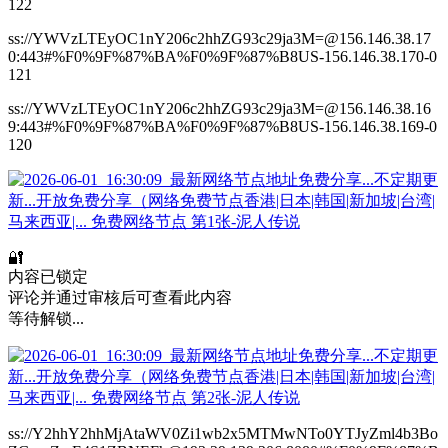
122
ss://YWVzLTEyOC1nY206c2hhZG93c29ja3M=@156.146.38.17
0:443#%F0%9F%87%BA%F0%9F%87%B8US-156.146.38.170-0
121
ss://YWVzLTEyOC1nY206c2hhZG93c29ja3M=@156.146.38.16
9:443#%F0%9F%87%BA%F0%9F%87%B8US-156.146.38.169-0
120
🔐
内容已锁定
评论并通过审核后可查看此内容
等待解锁...
ss://Y2hhY2hhMjAtaWV0Zi1wb2x5MTMwNTo0YTJyZml4b3Bo