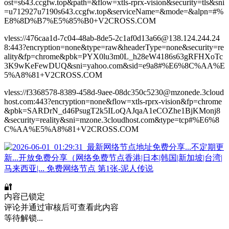
ost=s643.ccgfw.top&path=&flow=xtls-rprx-vision&security=tls&sni
=u712927u7190s643.ccgfw.top&serviceName=&mode=&alpn=#%
E8%8D%B7%E5%85%B0+V2CROSS.COM
vless://476caa1d-7c04-48ab-8de5-2c1af0d13a66@138.124.244.24
8:443?encryption=none&type=raw&headerType=none&security=re
ality&fp=chrome&pbk=PYX0lu3m0L_h28eW4186s63gRFHXoTc
3K9wKeFewDUQ&sni=yahoo.com&sid=e9a8#%E6%8C%AA%E
5%A8%81+V2CROSS.COM
vless://f3368578-8389-458d-9aee-08dc350c5230@mzonede.3cloud
host.com:443?encryption=none&flow=xtls-rprx-vision&fp=chrome
&pbk=SARDrN_d46PsugT2k5ILoQAJqaA1eCOZhe1BjKMonj8
&security=reality&sni=mzone.3cloudhost.com&type=tcp#%E6%8
C%AA%E5%A8%81+V2CROSS.COM
🔐
内容已锁定
评论并通过审核后可查看此内容
等待解锁...