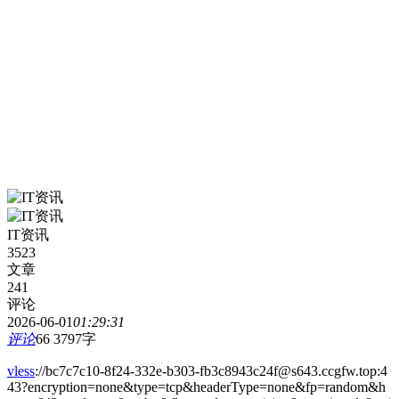
IT资讯
3523
文章
241
评论
2026-06-01
01:29:31
评论
66
3797字
vless
://bc7c7c10-8f24-332e-b303-fb3c8943c24f@s643.ccgfw.top:4
43?encryption=none&type=tcp&headerType=none&fp=random&h