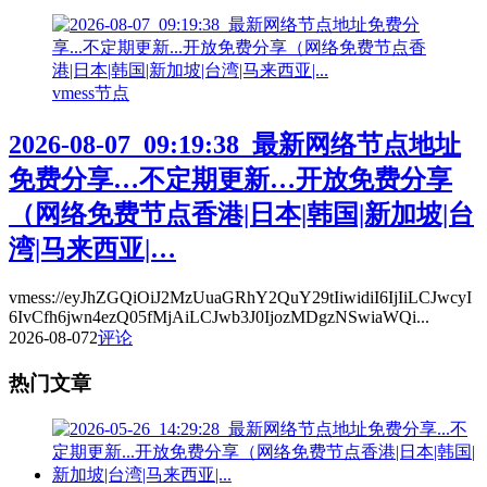
vmess节点
2026-08-07_09:19:38_最新网络节点地址
免费分享…不定期更新…开放免费分享
（网络免费节点香港|日本|韩国|新加坡|台
湾|马来西亚|…
vmess://eyJhZGQiOiJ2MzUuaGRhY2QuY29tIiwidiI6IjIiLCJwcyI
6IvCfh6jwn4ezQ05fMjAiLCJwb3J0IjozMDgzNSwiaWQi...
2026-08-07
2
评论
热门文章