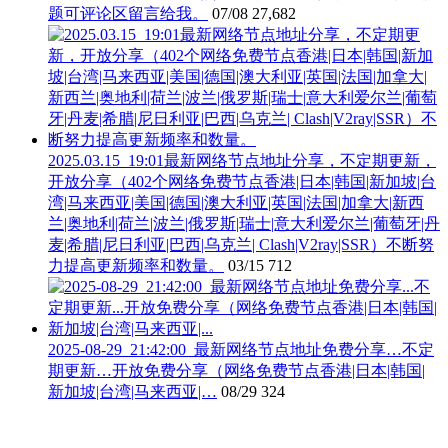
题可评论区留言给我。
07/08
27,682
2025.03.15_19:01最新网络节点地址分享，不定期更新，
开放分享（402个网络免费节点香港|日本|韩国|新加坡|台
湾|马来西亚|美国|德国|澳大利亚|英国|法国|加拿大|新西
兰|奥地利|荷兰|波兰|俄罗斯|瑞士|意大利爱尔兰|葡萄牙|丹
麦|希腊|尼日利亚|巴西|乌克兰| Clash|V2ray|SSR）不断努
力提高更新频率和数量。
03/15
712
2025-08-29_21:42:00_最新网络节点地址免费分享…不定
期更新…开放免费分享（网络免费节点香港|日本|韩国|
新加坡|台湾|马来西亚|…
08/29
324