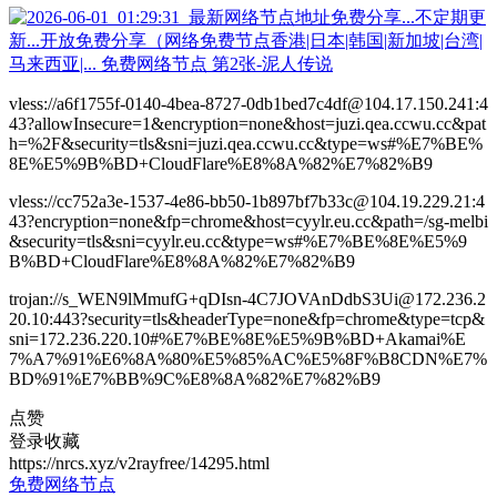
vless://a6f1755f-0140-4bea-8727-0db1bed7c4df@104.17.150.241:4
43?allowInsecure=1&encryption=none&host=juzi.qea.ccwu.cc&pat
h=%2F&security=tls&sni=juzi.qea.ccwu.cc&type=ws#%E7%BE%
8E%E5%9B%BD+CloudFlare%E8%8A%82%E7%82%B9
vless://cc752a3e-1537-4e86-bb50-1b897bf7b33c@104.19.229.21:4
43?encryption=none&fp=chrome&host=cyylr.eu.cc&path=/sg-melbi
&security=tls&sni=cyylr.eu.cc&type=ws#%E7%BE%8E%E5%9
B%BD+CloudFlare%E8%8A%82%E7%82%B9
trojan://s_WEN9lMmufG+qDIsn-4C7JOVAnDdbS3Ui@172.236.2
20.10:443?security=tls&headerType=none&fp=chrome&type=tcp&
sni=172.236.220.10#%E7%BE%8E%E5%9B%BD+Akamai%E
7%A7%91%E6%8A%80%E5%85%AC%E5%8F%B8CDN%E7%
BD%91%E7%BB%9C%E8%8A%82%E7%82%B9
点赞
登录收藏
https://nrcs.xyz/v2rayfree/14295.html
免费网络节点