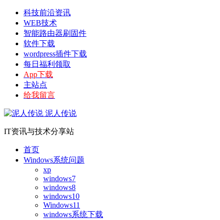
科技前沿资讯
WEB技术
智能路由器刷固件
软件下载
wordpress插件下载
每日福利领取
App下载
主站点
给我留言
泥人传说
IT资讯与技术分享站
首页
Windows系统问题
xp
windows7
windows8
windows10
Windows11
windows系统下载