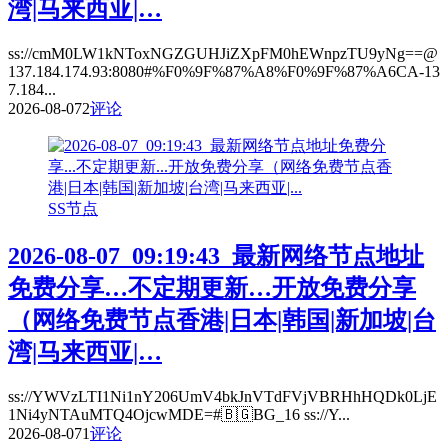
湾|马来西亚|…
ss://cmM0LW1kNToxNGZGUHJiZXpFM0hEWnpzTU9yNg==@
137.184.174.93:8080#%F0%9F%87%A8%F0%9F%87%A6CA-13
7.184...
2026-08-07
2
评论
SS节点
2026-08-07_09:19:43_最新网络节点地址
免费分享…不定期更新…开放免费分享
（网络免费节点香港|日本|韩国|新加坡|台
湾|马来西亚|…
ss://YWVzLTI1Ni1nY206UmV4bkJnVTdFVjVBRHhHQDk0LjE
1Ni4yNTAuMTQ4OjcwMDE=#🇧🇬BG_16 ss://Y...
2026-08-07
1
评论