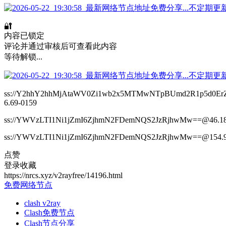
🔐
内容已锁定
评论并通过审核后可查看此内容
等待解锁...
ss://Y2hhY2hhMjAtaWV0Zi1wb2x5MTMwNTpBUmd2R1p5d0ErZ
6.69-0159
ss://YWVzLTI1Ni1jZmI6ZjhmN2FDemNQS2JzRjhwMw==@46.18
ss://YWVzLTI1Ni1jZmI6ZjhmN2FDemNQS2JzRjhwMw==@154.9
点赞
登录收藏
https://nrcs.xyz/v2rayfree/14196.html
免费网络节点
clash v2ray
Clash免费节点
Clash节点分享