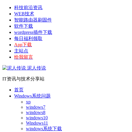
科技前沿资讯
WEB技术
智能路由器刷固件
软件下载
wordpress插件下载
每日福利领取
App下载
主站点
给我留言
泥人传说
IT资讯与技术分享站
首页
Windows系统问题
xp
windows7
windows8
windows10
Windows11
windows系统下载