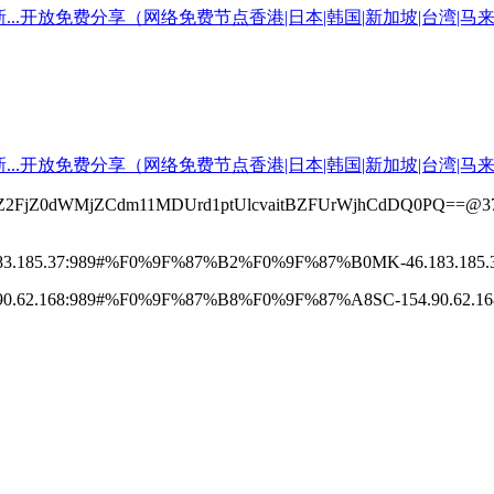
2FjZ0dWMjZCdm11MDUrd1ptUlcvaitBZFUrWjhCdDQ0PQ==@37
3.185.37:989#%F0%9F%87%B2%F0%9F%87%B0MK-46.183.185.3
0.62.168:989#%F0%9F%87%B8%F0%9F%87%A8SC-154.90.62.16