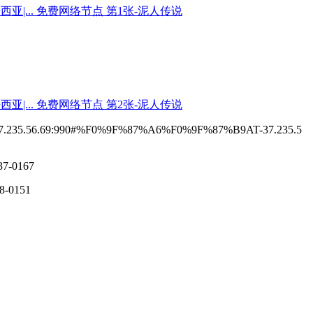
.235.56.69:990#%F0%9F%87%A6%F0%9F%87%B9AT-37.235.5
7-0167
8-0151