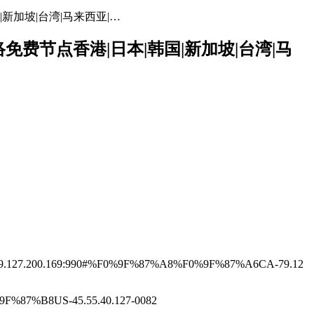
|新加坡|台湾|马来西亚|…
网络免费节点香港|日本|韩国|新加坡|台湾|马
.127.200.169:990#%F0%9F%87%A8%F0%9F%87%A6CA-79.12
%87%B8US-45.55.40.127-0082