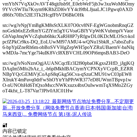
vmYbN7VqXkOvAVT48qjtJisb9f_E0ebWeF5jb3w3xuWoM6Omy
9YVcSWTiu7Ksym9KRbZDl6vYY4cl9fbLJjuaLJC1Pgwq0AXD
d86fx70IIx52lE3Tk2HcgfFbVD6BkOHk
sn://wg?eNpjYmBgKM8sStXLK07O0cv8NF-EgWGnobmRnqGZ
noGekb6xEZeRmYGZlYm5gYGVoaGBlYVpWrKVubmpiVVaor
GhVapJmqWVcZqhub6hkcXaRH8P7yRfgwDL0KDcMLOSct-koI
pcfZPkCr9kx-DQ_EoLUwMf97AMU4-wQNu1SbkR_s7aboZuFa
6-bpYplZneRh6m-obBoSVVHgZepWH5poYZRuUBaemV-baNIq
wMDJa-7mcYge7l4uIK8VcI8XBVCHL09OPi6mpsBAB3-DeO
sn://wg?eNoNzrsOgjAUANCqcfEr3I2l90pbaOKgxsZHfD_jJgjKQ
DAqIm5Mfo2bAz_i_-h6plMkhIBACtymYCPNXyVCcpB_EZRR
NBpYQcGEMiVjCoApS8qGkg56Cva-qSzuCMU91wC03pEW8
XIrukY4mPavq0drFwShOYtrYhPPrWR377eD8UWnnTBpvp1w
O-nUNOhHd6TtQxoMsccNWKxuzx4bxOuIwwmTqX9Mo2ZGy
oT4kfst_L-T87Var7JPlv0AIC01Hw
🔐
内容已锁定