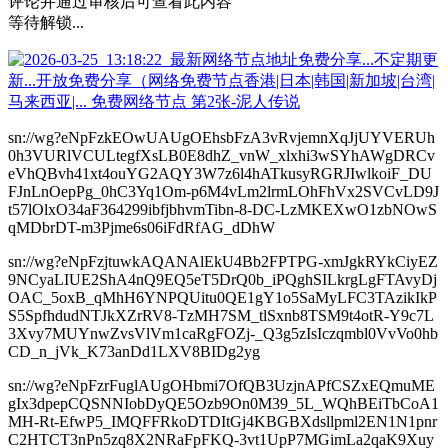
评论并通过审核后可查看此内容
等待解锁...
sn://wg?eNpFzkEOwUAUgOEhsbFzA3vRvjemnXqJjUYVERUh
0h3VURlVCULtegfXsLB0E8dhZ_vnW_xlxhi3wSYhAWgDRCv
eVhQBvh41xt4ouYG2AQY3W7z6l4hATkusyRGRJIwlkoiF_DU
FJnLnOepPg_0hC3Yq1Om-p6M4vLm2lrmLOhFhVx2SVCvLD9J
t57lOlxO34aF364299ibfjbhvmTibn-8-DC-LzMKEXwO1zbNOwS
qMDbrDT-m3Pjme6s06iFdRfAG_dDhW
sn://wg?eNpFzjtuwkAQANAlEkU4Bb2FPTPG-xmJgkRYkCiyEZ
9NCyaLIUE2ShA4nQ9EQ5eT5DrQ0b_iPQghSILkrgLgFTAvyDj
OAC_5oxB_qMhH6YNPQUitu0QE1gY1o5SaMyLFC3TAzikIkP
S5SpfhdudNTJkXZrRV8-TzMH7SM_tlSxnb8TSM9t4otR-Y9c7L
3Xvy7MUYnwZvsVlVm1caRgFOZj-_Q3g5zIsIczqmbl0VvVo0hb
CD_n_jVk_K73anDd1LXV8BIDg2yg
sn://wg?eNpFzrFuglAUgOHbmi7OfQB3UzjnAPfCSZxEQmuME
gIx3dpepCQSNNIobDyQE5Ozb9On0M39_5L_WQhBEiTbCoA1
MH-Rt-EfwP5_IMQFFRkoDTDItGj4KBGBXdsllpml2EN1N1pnr
C2HTCT3nPn5zq8X2NRaFpFKQ-3vt1UpP7MGimLa2qaK9Xuy