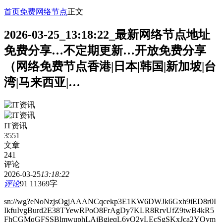
首页
免费网络节点
正文
2026-03-25_13:18:22_最新网络节点地址
免费分享…不定期更新…开放免费分享
（网络免费节点香港|日本|韩国|新加坡|台
湾|马来西亚|…
IT资讯
3551
文章
241
评论
2026-03-25
13:18:22
评论
91
11369字
sn://wg?eNoNzjsOgjAAANCqcekp3E1KW6DWJk6Gxh9iED8r0I
IkfuIvgBurd2E38TYewRPoO8FrAgDy7KLR8RrvUfZ9twB4kR5
FhCGMqGFSSBlmwuphLAjBgieqL6yQ2yLEcSgSKxJca2YQym