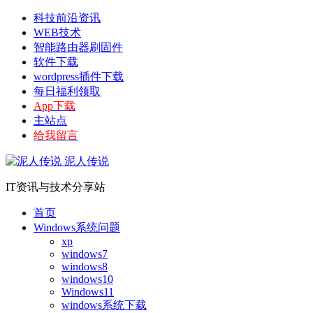
科技前沿资讯
WEB技术
智能路由器刷固件
软件下载
wordpress插件下载
每日福利领取
App下载
主站点
给我留言
泥人传说
IT资讯与技术分享站
首页
Windows系统问题
xp
windows7
windows8
windows10
Windows11
windows系统下载