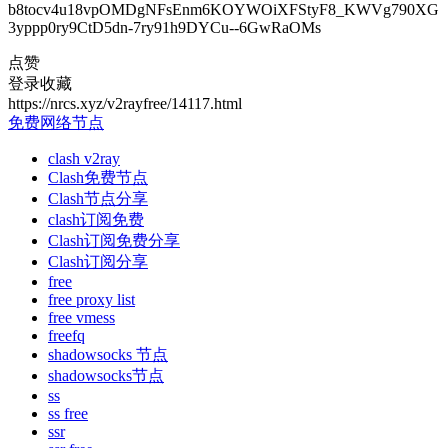
b8tocv4u18vpOMDgNFsEnm6KOYWOiXFStyF8_KWVg790XG
3yppp0ry9CtD5dn-7ry91h9DYCu--6GwRaOMs
点赞
登录收藏
https://nrcs.xyz/v2rayfree/14117.html
免费网络节点
clash v2ray
Clash免费节点
Clash节点分享
clash订阅免费
Clash订阅免费分享
Clash订阅分享
free
free proxy list
free vmess
freefq
shadowsocks 节点
shadowsocks节点
ss
ss free
ssr