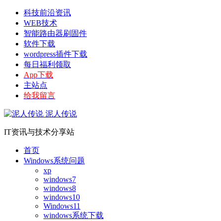
科技前沿资讯
WEB技术
智能路由器刷固件
软件下载
wordpress插件下载
每日福利领取
App下载
主站点
给我留言
泥人传说
IT资讯与技术分享站
首页
Windows系统问题
xp
windows7
windows8
windows10
Windows11
windows系统下载