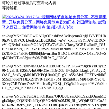
评论并通过审核后可查看此内容
等待解锁...
sn://wg?eNpFzkEOwUAUgOEhsbFzA3vRvjemnXqJjUYVERUh
0h3VURlVCULtegfXsLB0E8dhZ_vnW_xlxhi3wSYhAWgDRCv
eVhQBvh41xt4ouYG2AQY3W7z6l4hATkusyRGRJIwlkoiF_DU
FJnLnOepPg_0hC3Yq1Om-p6M4vLm2lrmLOhFhVx2SVCvLD9J
t57lOlxO34aF364299ibfjbhvmTibn-8-DC-LzMKEXwO1zbNOwS
qMDbrDT-m3Pjme6s06iFdRfAG_dDhW
sn://wg?eNpFzjtuwkAQANAlEkU4Bb2FPTPG-xmJgkRYkCiyEZ
9NCyaLIUE2ShA4nQ9EQ5eT5DrQ0b_iPQghSILkrgLgFTAvyDj
OAC_5oxB_qMhH6YNPQUitu0QE1gY1o5SaMyLFC3TAzikIkP
S5SpfhdudNTJkXZrRV8-TzMH7SM_tlSxnb8TSM9t4otR-Y9c7L
3Xvy7MUYnwZvsVlVm1caRgFOZj-_Q3g5zIsIczqmbl0VvVo0hb
CD_n_jVk_K73anDd1LXV8BIDg2yg
sn://wg?eNpFzrFuglAUgOHbmi7OfQB3UzjnAPfCSZxEQmuME
gIx3dpepCQSNNIobDyQE5Ozb9On0M39_5L_WQhBEiTbCoA1
MH-Rt-EfwP5_IMQFFRkoDTDItGj4KBGBXdsllpml2EN1N1pnr