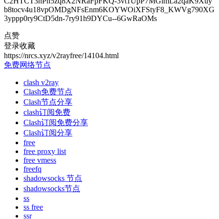
C2HTCT3nPn5zq8X2NRaFpFKQ-3vt1UpP7MGimLa2qaK9Xuy
b8tocv4u18vpOMDgNFsEnm6KOYWOiXFStyF8_KWVg790XG
3yppp0ry9CtD5dn-7ry91h9DYCu--6GwRaOMs
点赞
登录收藏
https://nrcs.xyz/v2rayfree/14104.html
免费网络节点
clash v2ray
Clash免费节点
Clash节点分享
clash订阅免费
Clash订阅免费分享
Clash订阅分享
free
free proxy list
free vmess
freefq
shadowsocks 节点
shadowsocks节点
ss
ss free
ssr