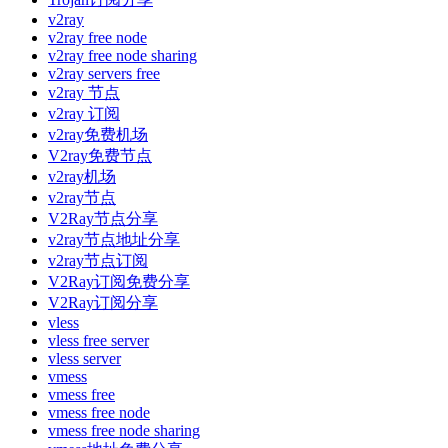
v2ray
v2ray free node
v2ray free node sharing
v2ray servers free
v2ray 节点
v2ray 订阅
v2ray免费机场
V2ray免费节点
v2ray机场
v2ray节点
V2Ray节点分享
v2ray节点地址分享
v2ray节点订阅
V2Ray订阅免费分享
V2Ray订阅分享
vless
vless free server
vless server
vmess
vmess free
vmess free node
vmess free node sharing