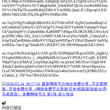
FhCGMqGFSSBlmwuphLAjBgieqL6yQ2yLEcSgSKxJca2YQym
vmYbN7VqXkOvAVT48qjtJisb9f_E0ebWeF5jb3w3xuWoM6Omy
9YVcSWTiu7Ksym9KRbZDl6vYY4cl9fbLJjuaLJC1Pgwq0AXD
d86fx70IIx52lE3Tk2HcgfFbVD6BkOHk
sn://wg?eNpjYmBgKM8sStXLK07O0cv8NF-EgWGnobmRnqGZ
noGekb6xEZeRmYGZlYm5gYGVoaGBlYVpWrKVubmpiVVaor
GhVapJmqWVcZqhub6hkcXaRH8P7yRfgwDL0KDcMLOSct-koI
pcfZPkCr9kx-DQ_EoLUwMf97AMU4-wQNu1SbkR_s7aboZuFa
6-bpYplZneRh6m-obBoSVVHgZepWH5poYZRuUBaemV-baNIq
wMDJa-7mcYge7l4uIK8VcI8XBVCHL09OPi6mpsBAB3-DeO
sn://wg?eNoNzrsOgjAUANCqcfEr3I2l90pbaOKgxsZHfD_jJgjKQ
DAqIm5Mfo2bAz_i_-h6plMkhIBACtymYCPNXyVCcpB_EZRR
NBpYQcGEMiVjCoApS8qGkg56Cva-qSzuCMU91wC03pEW8
XIrukY4mPavq0drFwShOYtrYhPPrWR377eD8UWnnTBpvp1w
O-nUNOhHd6TtQxoMsccNWKxuzx4bxOuIwwmTqX9Mo2ZGy
oT4kfst_L-T87Var7JPlv0AIC01Hw
🔐
内容已锁定