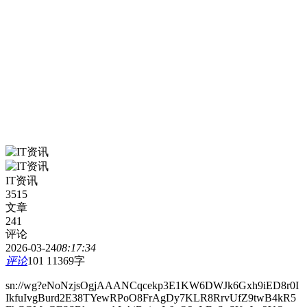
IT资讯
3515
文章
241
评论
2026-03-24
08:17:34
评论
101
11369字
sn://wg?eNoNzjsOgjAAANCqcekp3E1KW6DWJk6Gxh9iED8r0I
IkfuIvgBurd2E38TYewRPoO8FrAgDy7KLR8RrvUfZ9twB4kR5