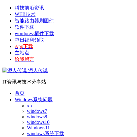
科技前沿资讯
WEB技术
智能路由器刷固件
软件下载
wordpress插件下载
每日福利领取
App下载
主站点
给我留言
泥人传说
IT资讯与技术分享站
首页
Windows系统问题
xp
windows7
windows8
windows10
Windows11
windows系统下载