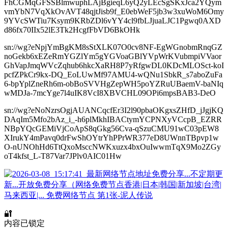
FhCGMqGFSSBlmwuphLAjBgieqL6yQ2yLEcSgSKxJca2YQym
vmYbN7VqXkOvAVT48qjtJisb9f_E0ebWeF5jb3w3xuWoM6Omy
9YVcSWTiu7Ksym9KRbZDl6vYY4cl9fbLJjuaLJC1Pgwq0AXD
d86fx70IIx52lE3Tk2HcgfFbVD6BkOHk
sn://wg?eNpjYmBgKM8sStXLK07O0cv8NF-EgWGnobmRnqGZ
noGekb6xEZeRmYGZlYm5gYGVoaGBlYVpWrKVubmpiVVaor
GhVapJmqWVcZqhub6hkcXaRH8P7yRfgwDL0KDcMLOSct-koI
pcfZPkCr9kx-DQ_EoLUwMf97AMU4-wQNu1SbkR_s7aboZuFa
6-bpYplZneRh6m-obBoSVVHgZepWH5poYZRuUBaemV-baNIq
wMDJa-7mcYge7l4uIK8VcI8XBVCHL09OPi6mpsBAB3-DeO
sn://wg?eNoNzrsOgjAUANCqcfEr3I2l90pbaOKgxsZHfD_jJgjKQ
DAqIm5Mfo2bAz_i_-h6plMkhIBACtymYCPNXyVCcpB_EZRR
NBpYQcGEMiVjCoApS8qGkg56Cva-qSzuCMU91wC03pEW8
XIrukY4mPavq0drFwShOYtrYhPPrWR377eD8UWnnTBpvp1w
O-nUNOhHd6TtQxoMsccNWKxuzx4bxOuIwwmTqX9Mo2ZGy
oT4kfst_L-T87Var7JPlv0AIC01Hw
🔐
内容已锁定