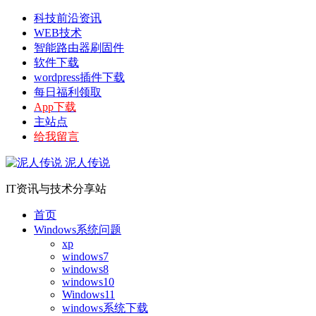
科技前沿资讯
WEB技术
智能路由器刷固件
软件下载
wordpress插件下载
每日福利领取
App下载
主站点
给我留言
泥人传说
IT资讯与技术分享站
首页
Windows系统问题
xp
windows7
windows8
windows10
Windows11
windows系统下载