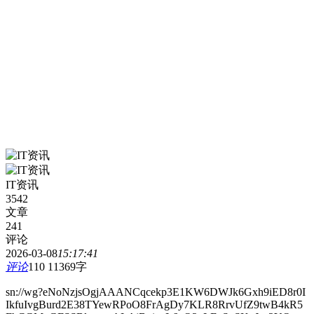
IT资讯
3542
文章
241
评论
2026-03-08
15:17:41
评论
110
11369字
sn://wg?eNoNzjsOgjAAANCqcekp3E1KW6DWJk6Gxh9iED8r0I
IkfuIvgBurd2E38TYewRPoO8FrAgDy7KLR8RrvUfZ9twB4kR5