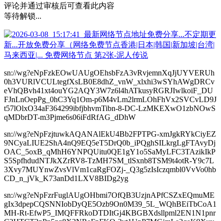
评论并通过审核后可查看此内容
等待解锁...
sn://wg?eNpFzkEOwUAUgOEhsbFzA3vRvjemnXqJjUYVERUh
0h3VURlVCULtegfXsLB0E8dhZ_vnW_xlxhi3wSYhAWgDRCv
eVhQBvh41xt4ouYG2AQY3W7z6l4hATkusyRGRJIwlkoiF_DU
FJnLnOepPg_0hC3Yq1Om-p6M4vLm2lrmLOhFhVx2SVCvLD9J
t57lOlxO34aF364299ibfjbhvmTibn-8-DC-LzMKEXwO1zbNOwS
qMDbrDT-m3Pjme6s06iFdRfAG_dDhW
sn://wg?eNpFzjtuwkAQANAlEkU4Bb2FPTPG-xmJgkRYkCiyEZ
9NCyaLIUE2ShA4nQ9EQ5eT5DrQ0b_iPQghSILkrgLgFTAvyDj
OAC_5oxB_qMhH6YNPQUitu0QE1gY1o5SaMyLFC3TAzikIkP
S5SpfhdudNTJkXZrRV8-TzMH7SM_tlSxnb8TSM9t4otR-Y9c7L
3Xvy7MUYnwZvsVlVm1caRgFOZj-_Q3g5zIsIczqmbl0VvVo0hb
CD_n_jVk_K73anDd1LXV8BIDg2yg
sn://wg?eNpFzrFuglAUgOHbmi7OfQB3UzjnAPfCSZxEQmuME
gIx3dpepCQSNNIobDyQE5Ozb9On0M39_5L_WQhBEiTbCoA1
MH-Rt-EfwP5_IMQFFRkoDTDItGj4KBGBXdsllpml2EN1N1pnr