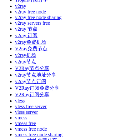
v2ray
v2ray free node
v2ray free node sharing
v2ray servers free
v2ray 节点
v2ray 订阅
v2ray免费机场
V2ray免费节点
v2ray机场
v2ray节点
V2Ray节点分享
v2ray节点地址分享
v2ray节点订阅
V2Ray订阅免费分享
V2Ray订阅分享
vless
vless free server
vless server
vmess
vmess free
vmess free node
vmess free node sharing