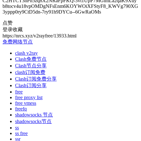
C2HTCT3nPn5zq8X2NRaFpFKQ-3vt1UpP7MGimLa2qaK9Xuy
b8tocv4u18vpOMDgNFsEnm6KOYWOiXFStyF8_KWVg790XG
3yppp0ry9CtD5dn-7ry91h9DYCu--6GwRaOMs
点赞
登录收藏
https://nrcs.xyz/v2rayfree/13933.html
免费网络节点
clash v2ray
Clash免费节点
Clash节点分享
clash订阅免费
Clash订阅免费分享
Clash订阅分享
free
free proxy list
free vmess
freefq
shadowsocks 节点
shadowsocks节点
ss
ss free
ssr