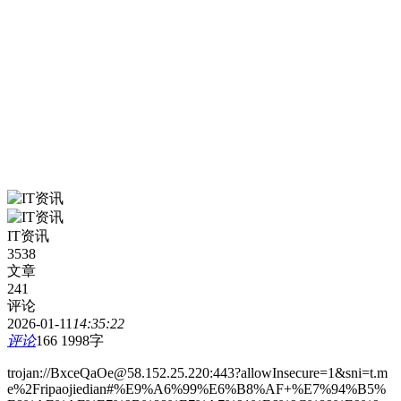
IT资讯
3538
文章
241
评论
2026-01-11
14:35:22
评论
166
1998字
trojan://BxceQaOe@58.152.25.220:443?allowInsecure=1&sni=t.m
e%2Fripaojiedian#%E9%A6%99%E6%B8%AF+%E7%94%B5%