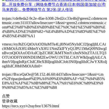
trojan://cde8eda2-9c2e-4fae-b308-2fed2cc33e4b@green2.cdntencen
tmusic.com:31103?allowInsecure=1&sni=green2.cdntencentmusic.c
om#%E5%8F%B0%E6%B9%BE%E7%9C%81%E5%8F%B0%E
4%B8%AD%E5%B8%82+%E4%B8%AD%E5%8D%8E%E7%9
4%B5%E4%BF%A1
vmess://eyJhZGQiOiAiODIuMTk4LjI0Ni45NyIsICJ2IjogIjIiLCAi
cHMiOiAiXHU4MmYxXHU1NmZkIFYyQ1JPU1MuQ09NIiwgI
nBvcnQiOiAxODAsICJpZCI6ICJkMTNmYzJmNS0zZTA1LTQ3
OTUtODFlYi00NDE0M2EwOWU1NTIiLCAiYWlkIjogIjAiLCA
ibmV0IjogInRjcCIsICJ0eXBlIjogIiIsICJob3N0IjogIiIsICJwYXRoIj
ogIiIsICJ0bHMiOiAiIn0=
trojan://BxceQaOe@58.152.46.60:443?allowInsecure=1&sni=t.m
e%2Fripaojiedian#%E9%A6%99%E6%B8%AF+%E7%94%B5%
E8%AE%AF%E7%9B%88%E7%A7%91%E6%9C%89%E9%9
9%90%E5%85%AC%E5%8F%B8
点赞
登录收藏
https://nrcs.xyz/v2rayfree/13679.html