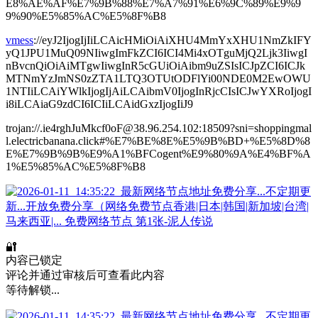
E8%AE%AF%E7%9B%88%E7%A7%91%E6%9C%89%E9%9
9%90%E5%85%AC%E5%8F%B8
vmess
://eyJ2IjogIjIiLCAicHMiOiAiXHU4MmYxXHU1NmZkIFY
yQ1JPU1MuQ09NIiwgImFkZCI6ICI4Mi4xOTguMjQ2Ljk3IiwgI
nBvcnQiOiAiMTgwIiwgInR5cGUiOiAibm9uZSIsICJpZCI6ICJk
MTNmYzJmNS0zZTA1LTQ3OTUtODFlYi00NDE0M2EwOWU
1NTIiLCAiYWlkIjogIjAiLCAibmV0IjogInRjcCIsICJwYXRoIjogI
i8iLCAiaG9zdCI6ICIiLCAidGxzIjogIiJ9
trojan://.ie4rghJuMkcf0oF@38.96.254.102:18509?sni=shoppingmal
l.electricbanana.click#%E7%BE%8E%E5%9B%BD+%E5%8D%8
E%E7%9B%9B%E9%A1%BFCogent%E9%80%9A%E4%BF%A
1%E5%85%AC%E5%8F%B8
🔐
内容已锁定
评论并通过审核后可查看此内容
等待解锁...