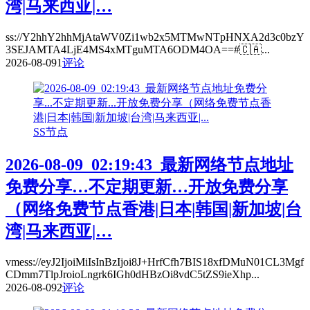
湾|马来西亚|…
ss://Y2hhY2hhMjAtaWV0Zi1wb2x5MTMwNTpHNXA2d3c0bzY
3SEJAMTA4LjE4MS4xMTguMTA6ODM4OA==#🇨🇦...
2026-08-09
1
评论
SS节点
2026-08-09_02:19:43_最新网络节点地址
免费分享…不定期更新…开放免费分享
（网络免费节点香港|日本|韩国|新加坡|台
湾|马来西亚|…
vmess://eyJ2IjoiMiIsInBzIjoi8J+HrfCfh7BIS18xfDMuN01CL3Mgf
CDmm7TlpJroioLngrk6IGh0dHBzOi8vdC5tZS9ieXhp...
2026-08-09
2
评论