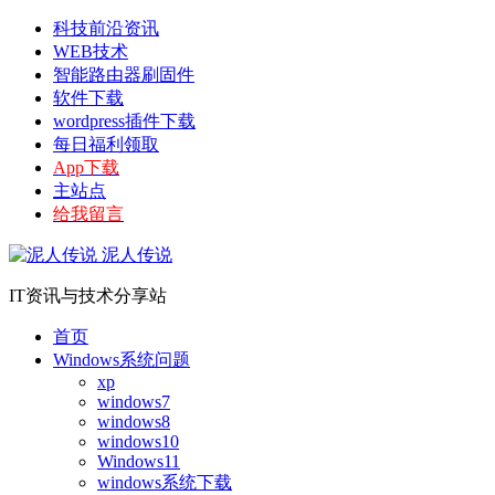
科技前沿资讯
WEB技术
智能路由器刷固件
软件下载
wordpress插件下载
每日福利领取
App下载
主站点
给我留言
泥人传说
IT资讯与技术分享站
首页
Windows系统问题
xp
windows7
windows8
windows10
Windows11
windows系统下载