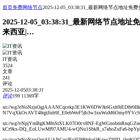
首页
免费网络节点
2025-12-05_03:38:31_最新网络
2025-12-05_03:38:31_最新网
来西亚|…
IT资讯
3524
文章
241
评论
2025-12-05
03:38:31
评论
199
11369字
sn://wg?eNoNzjsOgjAAANCqcekp3E1KW6DWJk6Gxh9iED8r0I
N7VqXkOvAVT48qjtJisb9f_E0ebWeF5jb3w3xuWoM6Omy9YVcS
sn://wg?eNpjYmBgKM8sStXLK07O0cv8NF-EgWGnobmRnqGZ
kCr9kx-DQ_EoLUwMf97AMU4-wQNu1SbkR_s7aboZuFa6-bpY
sn://wg?eNoNzrsOgjAUANCqcfEr3I2l90pbaOKgxsZHfD_jJg