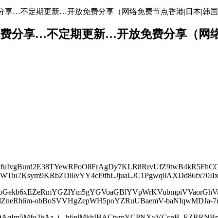
节点地址免费分享…不定期更新…开放免费分享（网络免费节点香港|日本|韩国
络节点地址免费分享…不定期更新…开放免费分享（
IkfuIvgBurd2E38TYewRPoO8FrAgDy7KLR8RrvUfZ9twB4kR5F
WTiu7Ksym9KRbZDl6vYY4cl9fbLJjuaLJC1Pgwq0AXDd86fx70II
noGekb6xEZeRmYGZlYm5gYGVoaGBlYVpWrKVubmpiVVaorGhVa
plZneRh6m-obBoSVVHgZepWH5poYZRuUBaemV-baNIqwMDJa-7
jKQDAqIm5Mfo2bAz_i_-h6plMkhIBACtymYCPNXyVCcpB_EZRR