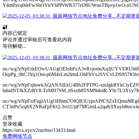
Y4mPavq0drFwShOYtrYhPPrWR377eD8UWnnTBpvp1wO-nUNOh
🔐
内容已锁定
评论并通过审核后可查看此内容
等待解锁...
sn://wg?eNpFzkEOwUAUgOEhsbFzA3vRvjemnXqJjUYVERUh0
OepPg_0hC3Yq1Om-p6M4vLm2lrmLOhFhVx2SVCvLD9Jt57lOlx
sn://wg?eNpFzjtuwkAQANAlEkU4Bb2FPTPG-xmJgkRYkCiyEZ
hdudNTJkXZrRV8-TzMH7SM_tlSxnb8TSM9t4otR-Y9c7L3Xvy7
sn://wg?eNpFzrFuglAUgOHbmi7OfQB3UzjnAPfCSZxEQmuME
CT3nPn5zq8X2NRaFpFKQ-3vt1UpP7MGimLa2qaK9Xuyb8tocv
点赞
登录收藏
https://nrcs.xyz/v2rayfree/13433.html
免费网络节点