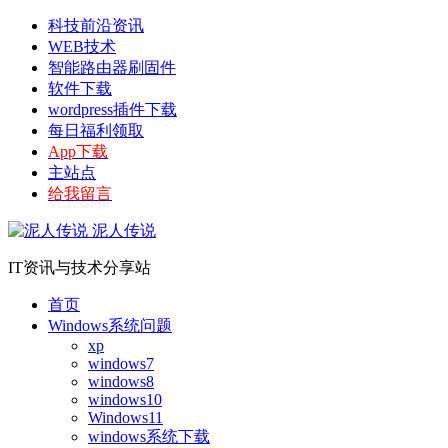
科技前沿资讯
WEB技术
智能路由器刷固件
软件下载
wordpress插件下载
每日福利领取
App下载
主站点
给我留言
泥人传说
IT资讯与技术分享站
首页
Windows系统问题
xp
windows7
windows8
windows10
Windows11
windows系统下载