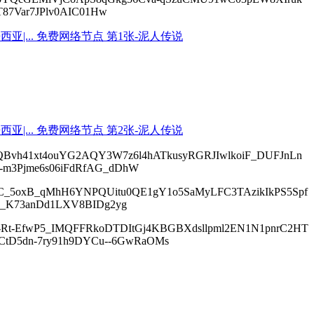
87Var7JPlv0AIC01Hw
Bvh41xt4ouYG2AQY3W7z6l4hATkusyRGRJIwlkoiF_DUFJnLn
-m3Pjme6s06iFdRfAG_dDhW
C_5oxB_qMhH6YNPQUitu0QE1gY1o5SaMyLFC3TAzikIkPS5Spf
k_K73anDd1LXV8BIDg2yg
Rt-EfwP5_IMQFFRkoDTDItGj4KBGBXdsllpml2EN1N1pnrC2HT
tD5dn-7ry91h9DYCu--6GwRaOMs