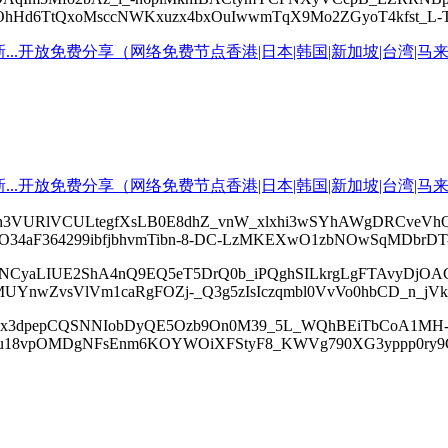
Hd6TtQxoMsccNWKxuzx4bxOuIwwmTqX9Mo2ZGyoT4kfst_L-T
h3VURlVCULtegfXsLB0E8dhZ_vnW_xlxhi3wSYhAWgDRCveVhQ
O34aF364299ibfjbhvmTibn-8-DC-LzMKEXwO1zbNOwSqMDbrDT
9NCyaLIUE2ShA4nQ9EQ5eT5DrQ0b_iPQghSILkrgLgFTAvyDjOA
MUYnwZvsVlVm1caRgFOZj-_Q3g5zIsIczqmbl0VvVo0hbCD_n_jV
gIx3dpepCQSNNIobDyQE5Ozb9On0M39_5L_WQhBEiTbCoA1MH-
4u18vpOMDgNFsEnm6KOYWOiXFStyF8_KWVg790XG3yppp0ry9C