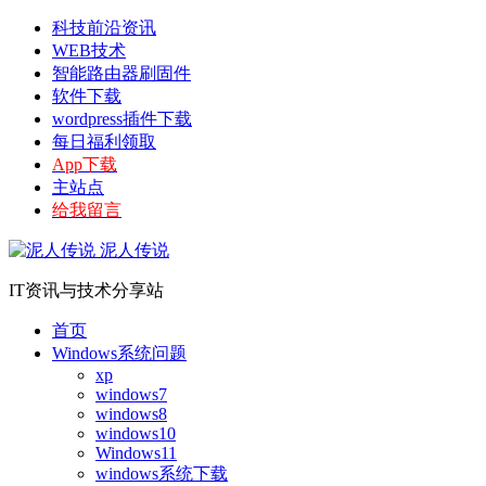
科技前沿资讯
WEB技术
智能路由器刷固件
软件下载
wordpress插件下载
每日福利领取
App下载
主站点
给我留言
泥人传说
IT资讯与技术分享站
首页
Windows系统问题
xp
windows7
windows8
windows10
Windows11
windows系统下载