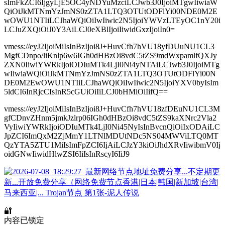
sImFkZCI6IjgyLjE5OC4yNDYuMzciLCJwb3J0IjoiMTgwIiwiaW
QiOiJkMTNmYzJmNS0zZTA1LTQ3OTUtODFlYi00NDE0M2E
wOWU1NTIiLCJhaWQiOiIwIiwic2N5IjoiYWVzLTEyOC1nY20i
LCJuZXQiOiJ0Y3AiLCJ0eXBlIjoiIiwidGxzIjoiIn0=
vmess://eyJ2IjoiMiIsInBzIjoi8J+HuvCfh7hVU18yfDUuNU1CL3
MgfCDnpo/liKnlp6w6IGh0dHBzOi8vdC5tZS9mdWxpamlfQXJy
ZXN0IiwiYWRkIjoiODIuMTk4LjI0Ni4yNTAiLCJwb3J0IjoiMTg
wIiwiaWQiOiJkMTNmYzJmNS0zZTA1LTQ3OTUtODFlYi00N
DE0M2EwOWU1NTIiLCJhaWQiOiIwIiwic2N5IjoiYXV0byIsIm
5ldCI6InRjcCIsInR5cGUiOiIiLCJ0bHMiOiIifQ==
vmess://eyJ2IjoiMiIsInBzIjoi8J+HuvCfh7hVU18zfDEuNU1CL3M
gfCDnvZHnm5jmkJzlrp06IGh0dHBzOi8vdC5tZS9kaXNrc2Vla2
VyIiwiYWRkIjoiODIuMTk4LjI0Ni45NyIsInBvcnQiOiIxODAiLC
JpZCI6ImQxM2ZjMmY1LTNlMDUtNDc5NS04MWViLTQ0MT
QzYTA5ZTU1MiIsImFpZCI6IjAiLCJzY3kiOiJhdXRvIiwibmV0Ij
oidGNwIiwidHlwZSI6IiIsInRscyI6IiJ9
🔐
内容已锁定