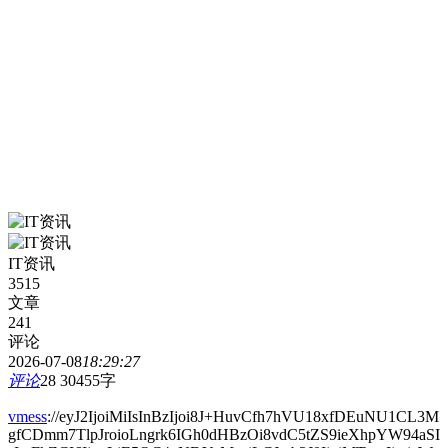
IT资讯
3515
文章
241
评论
2026-07-08
18:29:27
评论
28
30455字
vmess
://eyJ2IjoiMiIsInBzIjoi8J+HuvCfh7hVU18xfDEuNU1CL3M
gfCDmm7TlpJroioLngrk6IGh0dHBzOi8vdC5tZS9ieXhpYW94aSI