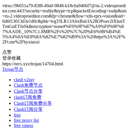
vless://9b651a79-83f8-49a0-9848-b18c6a9406f7@ru-2.videoproedi
tor.com:443?security=reality&type=tcp&packetEncoding=xudp&sni
=ru-2.videoproeditor.com&fp=chrome&flow=xtls-rprx-vision&sid=
6d6f13013d3e1d0c&pbk=ivgTfLR13A6xBsicIA28OPoav2tXlsstT
TmGuETfnSk&encryption=none#%F0%9F%87%A9%F0%9F%8
7%AADE_10%7C1.8MB%2Fs%20%7C%20%E6%9B%B4%E
5%A4%9A%E8%8A%82%E7%82%B9%3A%20https%3A%2F%
2Ft.me%2Fbyxiaoxi
点赞
登录收藏
https://nrcs.xyz/trojan/14704.html
Trojan节点
clash v2ray
Clash免费节点
Clash节点分享
clash订阅免费
Clash订阅免费分享
Clash订阅分享
free
free proxy list
free vmess