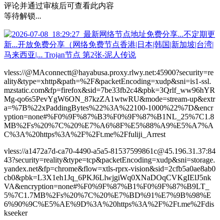
评论并通过审核后可查看此内容
等待解锁...
vless://@MAconnectt@hayabusa.proxy.rlwy.net:45900?security=re
ality&type=xhttp&path=%2F&packetEncoding=xudp&sni=is1-ssl.
mzstatic.com&fp=firefox&sid=7be33fb2c4&pbk=3Qrlf_ww96hYR
Mg-qo6s5PevYgW6ON_87kzZA1wtwRU&mode=stream-up&extr
a=%7B%22xPaddingBytes%22%3A%22100-1000%22%7D&encr
yption=none#%F0%9F%87%B3%F0%9F%87%B1NL_25%7C1.8
MB%2Fs%20%7C%20%E7%A6%8F%E5%88%A9%E5%A7%A
C%3A%20https%3A%2F%2Ft.me%2Ffuliji_Arrest
vless://a1472a7d-ca70-4490-a5a5-81537599861c@45.196.31.37:84
43?security=reality&type=tcp&packetEncoding=xudp&sni=storage.
yandex.net&fp=chrome&flow=xtls-rprx-vision&sid=2cfb5a0ae8ab0
cb0&pbk=L3X1eh1Jq_6PKJ6LlwjgiWq0XNaDOqCVKgIElJ5nk
VA&encryption=none#%F0%9F%87%B1%F0%9F%87%B9LT_
5%7C1.7MB%2Fs%20%7C%20%E7%BD%91%E7%9B%98%E
6%90%9C%E5%AE%9D%3A%20https%3A%2F%2Ft.me%2Fdis
kseeker