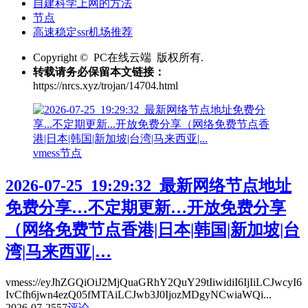
自建科学上网的方法
节点
高速稳定ssr机场推荐
Copyright © PC在线云端 版权所有.
转载请务必保留本文链接：
https://nrcs.xyz/trojan/14704.html
vmess节点
2026-07-25_19:29:32_最新网络节点地址
免费分享…不定期更新…开放免费分享
（网络免费节点香港|日本|韩国|新加坡|台
湾|马来西亚|…
vmess://eyJhZGQiOiJ2MjQuaGRhY2QuY29tIiwidiI6IjIiLCJwcyI6
IvCfh6jwn4ezQ05fMTAiLCJwb3J0IjozMDgyNCwiaWQi...
2026-07-25
57
评论