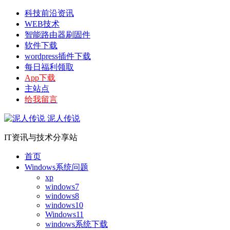
科技前沿资讯
WEB技术
智能路由器刷固件
软件下载
wordpress插件下载
每日福利领取
App下载
主站点
给我留言
泥人传说
IT资讯与技术分享站
首页
Windows系统问题
xp
windows7
windows8
windows10
Windows11
windows系统下载