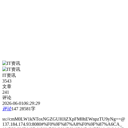
IT资讯
3543
文章
241
评论
2026-06-01
06:29:29
评论
147
28581字
ss://cmM0LW1kNToxNGZGUHJiZXpFM0hEWnpzTU9yNg==@
137.184.174.93:8080#%F0%9F%87%A8%F0%9F%87%A6CA_