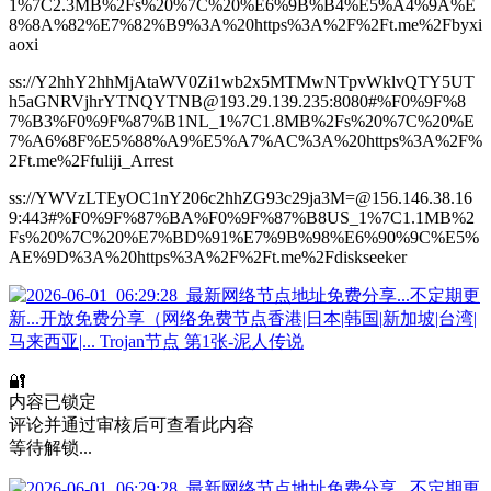
1%7C2.3MB%2Fs%20%7C%20%E6%9B%B4%E5%A4%9A%E
8%8A%82%E7%82%B9%3A%20https%3A%2F%2Ft.me%2Fbyxi
aoxi
ss://Y2hhY2hhMjAtaWV0Zi1wb2x5MTMwNTpvWklvQTY5UT
h5aGNRVjhrYTNQYTNB@193.29.139.235:8080#%F0%9F%8
7%B3%F0%9F%87%B1NL_1%7C1.8MB%2Fs%20%7C%20%E
7%A6%8F%E5%88%A9%E5%A7%AC%3A%20https%3A%2F%
2Ft.me%2Ffuliji_Arrest
ss://YWVzLTEyOC1nY206c2hhZG93c29ja3M=@156.146.38.16
9:443#%F0%9F%87%BA%F0%9F%87%B8US_1%7C1.1MB%2
Fs%20%7C%20%E7%BD%91%E7%9B%98%E6%90%9C%E5%
AE%9D%3A%20https%3A%2F%2Ft.me%2Fdiskseeker
🔐
内容已锁定
评论并通过审核后可查看此内容
等待解锁...