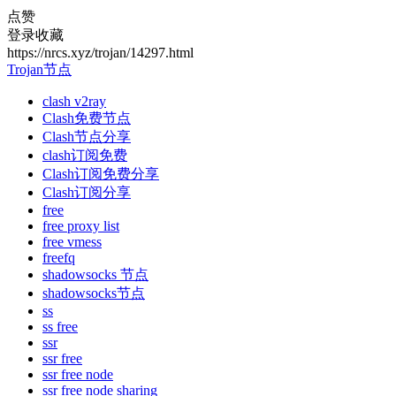
点赞
登录收藏
https://nrcs.xyz/trojan/14297.html
Trojan节点
clash v2ray
Clash免费节点
Clash节点分享
clash订阅免费
Clash订阅免费分享
Clash订阅分享
free
free proxy list
free vmess
freefq
shadowsocks 节点
shadowsocks节点
ss
ss free
ssr
ssr free
ssr free node
ssr free node sharing