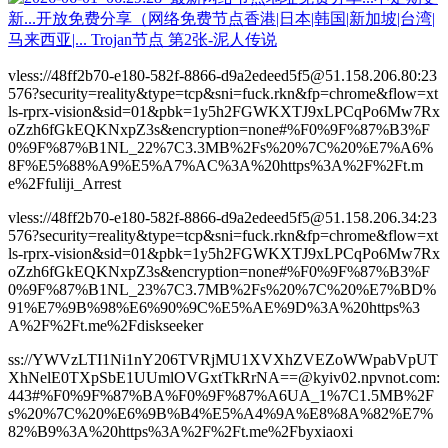
vless://48ff2b70-e180-582f-8866-d9a2edeed5f5@51.158.206.80:23
576?security=reality&type=tcp&sni=fuck.rkn&fp=chrome&flow=xt
ls-rprx-vision&sid=01&pbk=1y5h2FGWKXTJ9xLPCqPo6Mw7Rx
oZzh6fGkEQKNxpZ3s&encryption=none#%F0%9F%87%B3%F
0%9F%87%B1NL_22%7C3.3MB%2Fs%20%7C%20%E7%A6%
8F%E5%88%A9%E5%A7%AC%3A%20https%3A%2F%2Ft.m
e%2Ffuliji_Arrest
vless://48ff2b70-e180-582f-8866-d9a2edeed5f5@51.158.206.34:23
576?security=reality&type=tcp&sni=fuck.rkn&fp=chrome&flow=xt
ls-rprx-vision&sid=01&pbk=1y5h2FGWKXTJ9xLPCqPo6Mw7Rx
oZzh6fGkEQKNxpZ3s&encryption=none#%F0%9F%87%B3%F
0%9F%87%B1NL_23%7C3.7MB%2Fs%20%7C%20%E7%BD%
91%E7%9B%98%E6%90%9C%E5%AE%9D%3A%20https%3
A%2F%2Ft.me%2Fdiskseeker
ss://YWVzLTI1Ni1nY206TVRjMU1XVXhZVEZoWWpabVpUT
XhNelE0TXpSbE1UUmlOVGxtTkRrNA==@kyiv02.npvnot.com:
443#%F0%9F%87%BA%F0%9F%87%A6UA_1%7C1.5MB%2F
s%20%7C%20%E6%9B%B4%E5%A4%9A%E8%8A%82%E7%
82%B9%3A%20https%3A%2F%2Ft.me%2Fbyxiaoxi