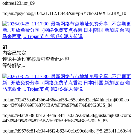
othree123.ir#_09
trojan://psycho@104.21.112.1:443?sni=pSYcho.sUeX12.IR#_10
🔐
内容已锁定
评论并通过审核后可查看此内容
等待解锁...
trojan://92435aa8-f3b6-466a-ad58-c55cbb6d2acf@hinet.mjt000.co
m:443#%F0%9F%87%BA%F0%9F%87%B8%20US_84
trojan://e4af2638-bb12-4e4a-84f1-a032e23ca63f@usla.mjt000.com:
443#%F0%9F%87%BA%F0%9F%87%B8%20US_85
trojan://d9576e81-fc34-46f2-b624-0c1e99cde4be@5.253.41.160:44