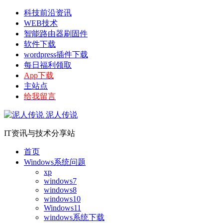
科技前沿资讯
WEB技术
智能路由器刷固件
软件下载
wordpress插件下载
每日福利领取
App下载
主站点
给我留言
泥人传说
IT资讯与技术分享站
首页
Windows系统问题
xp
windows7
windows8
windows10
Windows11
windows系统下载