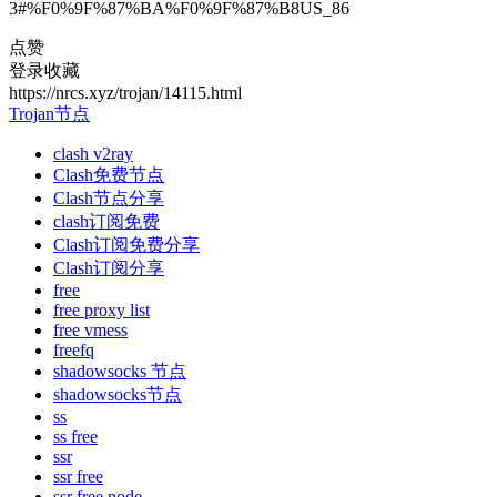
3#%F0%9F%87%BA%F0%9F%87%B8US_86
点赞
登录收藏
https://nrcs.xyz/trojan/14115.html
Trojan节点
clash v2ray
Clash免费节点
Clash节点分享
clash订阅免费
Clash订阅免费分享
Clash订阅分享
free
free proxy list
free vmess
freefq
shadowsocks 节点
shadowsocks节点
ss
ss free
ssr
ssr free
ssr free node