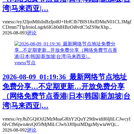
湾|马来西亚|…
vmess://eyJ2IjoiMiIsInBzIjoi8J+HrfCfh7BIS18xfDMuN01CL3Mgf
CDmm7TlpJroioLngrk6IGh0dHBzOi8vdC5tZS9ieXhp...
2026-08-09
3
评论
vmess节点
2026-08-09_01:19:36_最新网络节点地址
免费分享…不定期更新…开放免费分享
（网络免费节点香港|日本|韩国|新加坡|台
湾|马来西亚|…
vmess://eyJhZGQiOiJ2MzMuaGRhY2QuY29tIiwidiI6IjIiLCJwcyI
6IvCfh6jwn4ezQ05fMjMiLCJwb3J0IjozMDgzMywiaWQi...
2026-08-09
2
评论