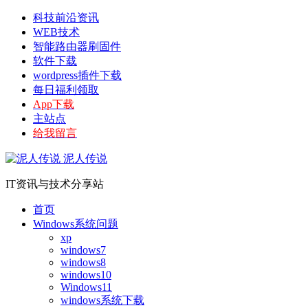
科技前沿资讯
WEB技术
智能路由器刷固件
软件下载
wordpress插件下载
每日福利领取
App下载
主站点
给我留言
泥人传说
IT资讯与技术分享站
首页
Windows系统问题
xp
windows7
windows8
windows10
Windows11
windows系统下载