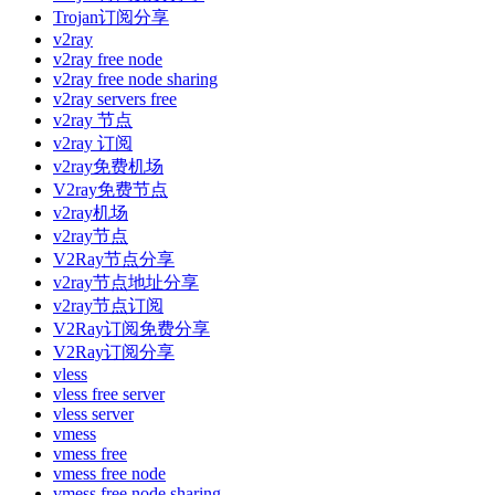
Trojan订阅分享
v2ray
v2ray free node
v2ray free node sharing
v2ray servers free
v2ray 节点
v2ray 订阅
v2ray免费机场
V2ray免费节点
v2ray机场
v2ray节点
V2Ray节点分享
v2ray节点地址分享
v2ray节点订阅
V2Ray订阅免费分享
V2Ray订阅分享
vless
vless free server
vless server
vmess
vmess free
vmess free node
vmess free node sharing