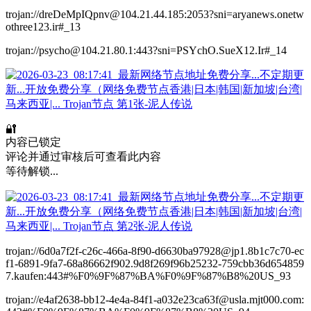
trojan://dreDeMpIQpnv@104.21.44.185:2053?sni=aryanews.onetw
othree123.ir#_13
trojan://psycho@104.21.80.1:443?sni=PSYchO.SueX12.Ir#_14
🔐
内容已锁定
评论并通过审核后可查看此内容
等待解锁...
trojan://6d0a7f2f-c26c-466a-8f90-d6630ba97928@jp1.8b1c7c70-ec
f1-6891-9fa7-68a86662f902.9d8f269f96b25232-759cbb36d654859
7.kaufen:443#%F0%9F%87%BA%F0%9F%87%B8%20US_93
trojan://e4af2638-bb12-4e4a-84f1-a032e23ca63f@usla.mjt000.com: