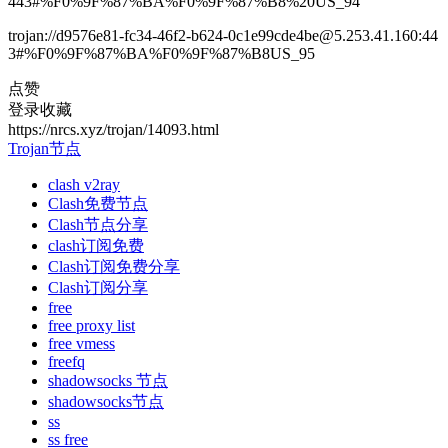
443#%F0%9F%87%BA%F0%9F%87%B8%20US_94
trojan://d9576e81-fc34-46f2-b624-0c1e99cde4be@5.253.41.160:44
3#%F0%9F%87%BA%F0%9F%87%B8US_95
点赞
登录收藏
https://nrcs.xyz/trojan/14093.html
Trojan节点
clash v2ray
Clash免费节点
Clash节点分享
clash订阅免费
Clash订阅免费分享
Clash订阅分享
free
free proxy list
free vmess
freefq
shadowsocks 节点
shadowsocks节点
ss
ss free