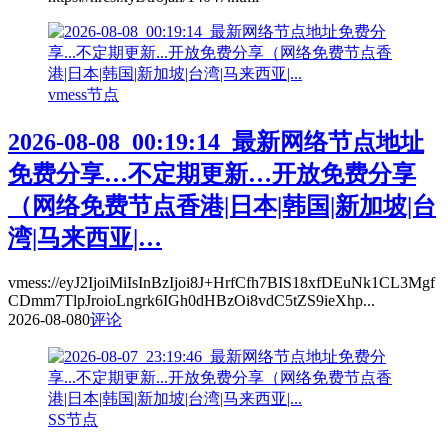
vmess节点
2026-08-08_00:19:14_最新网络节点地址
免费分享…不定期更新…开放免费分享
（网络免费节点香港|日本|韩国|新加坡|台
湾|马来西亚|…
vmess://eyJ2IjoiMiIsInBzIjoi8J+HrfCfh7BIS18xfDEuNk1CL3Mgf
CDmm7TlpJroioLngrk6IGh0dHBzOi8vdC5tZS9ieXhp...
2026-08-08
0
评论
SS节点