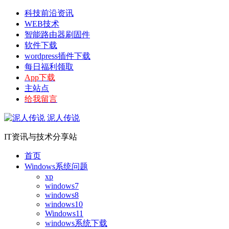
科技前沿资讯
WEB技术
智能路由器刷固件
软件下载
wordpress插件下载
每日福利领取
App下载
主站点
给我留言
泥人传说
IT资讯与技术分享站
首页
Windows系统问题
xp
windows7
windows8
windows10
Windows11
windows系统下载