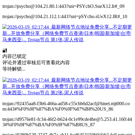
trojan://psycho@104.21.80.1:443?sni=PSYchO.SueX12.Ir#_09
trojan://psycho@104.21.112.1:443?sni=pSYcho.sUeX12.IR#_10
🔐
内容已锁定
评论并通过审核后可查看此内容
等待解锁...
trojan://92435aa8-f3b6-466a-ad58-c55cbb6d2acf@hinet.mjt000.co
m:443#%F0%9F%87%BA%F0%9F%87%B8%20US_86
trojan://d9576e81-fc34-46f2-b624-0c1e99cde4be@5.253.41.160:44
3#%F0%9F%87%BA%F0%9F%87%B8US_87
trojan://0280b529-2747-4b7a-ab11-bad6453150b9@fr2-full.privatei