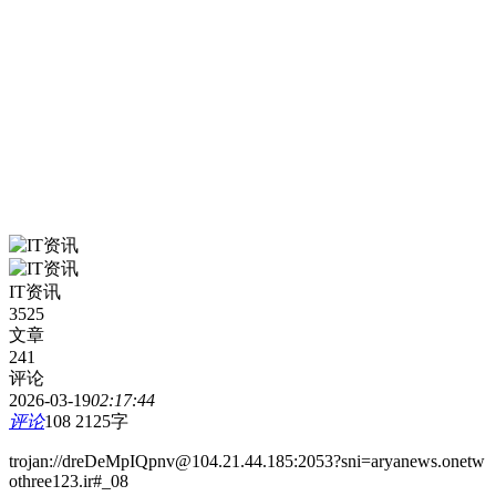
IT资讯
3525
文章
241
评论
2026-03-19
02:17:44
评论
108
2125字
trojan://dreDeMpIQpnv@104.21.44.185:2053?sni=aryanews.onetw
othree123.ir#_08