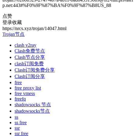
p.net:443#%F0%9F%87%BA%F0%9F%87%B8US_88
点赞
登录收藏
https://nrcs.xyz/trojan/14047.html
Trojan节点
clash v2ray
Clash免费节点
Clash节点分享
clash订阅免费
Clash订阅免费分享
Clash订阅分享
free
free proxy list
free vmess
freefq
shadowsocks 节点
shadowsocks节点
ss
ss free
ssr
ssr free