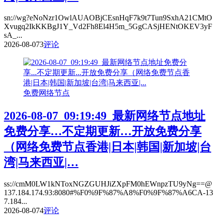
sn://wg?eNoNzr1OwlAUAOBjCEsnHqF7k9t7Tun9SxhA21CMtO
Xvugq2IkKKBgJ1Y_Vd2Fh8El4H5m_5GgCASjHENtOKEV3yF
sA_...
2026-08-07
3
评论
免费网络节点
2026-08-07_09:19:49_最新网络节点地址
免费分享…不定期更新…开放免费分享
（网络免费节点香港|日本|韩国|新加坡|台
湾|马来西亚|…
ss://cmM0LW1kNToxNGZGUHJiZXpFM0hEWnpzTU9yNg==@
137.184.174.93:8080#%F0%9F%87%A8%F0%9F%87%A6CA-13
7.184...
2026-08-07
4
评论