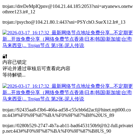
trojan://dreDeMpIQpnv@104.21.44.185:2053?sni=aryanews.onetw
othree123.ir#_12
trojan://psycho@104.21.80.1:443?sni=PSYchO.SueX12.Ir#_13
🔐
内容已锁定
评论并通过审核后可查看此内容
等待解锁...
trojan://92435aa8-f3b6-466a-ad58-c55cbb6d2acf@hinet.mjt000.co
m:443#%F0%9F%87%BA%F0%9F%87%B8%20US_89
trojan://0280b529-2747-4b7a-ab11-bad6453150b9@fr2-full.privatei
p.net:443#%F0%9F%87%BA%F0%9F%87%B8US_90