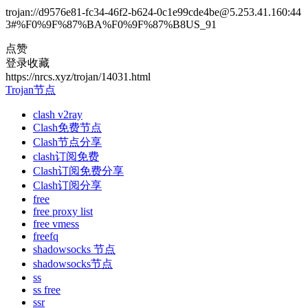
trojan://d9576e81-fc34-46f2-b624-0c1e99cde4be@5.253.41.160:44
3#%F0%9F%87%BA%F0%9F%87%B8US_91
点赞
登录收藏
https://nrcs.xyz/trojan/14031.html
Trojan节点
clash v2ray
Clash免费节点
Clash节点分享
clash订阅免费
Clash订阅免费分享
Clash订阅分享
free
free proxy list
free vmess
freefq
shadowsocks 节点
shadowsocks节点
ss
ss free
ssr