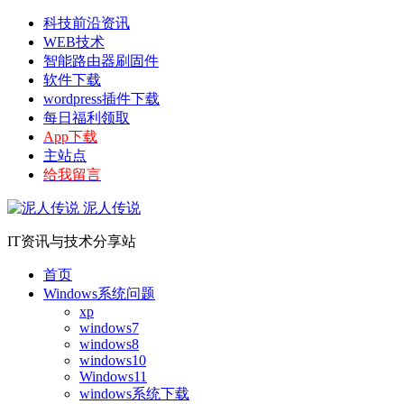
科技前沿资讯
WEB技术
智能路由器刷固件
软件下载
wordpress插件下载
每日福利领取
App下载
主站点
给我留言
泥人传说
IT资讯与技术分享站
首页
Windows系统问题
xp
windows7
windows8
windows10
Windows11
windows系统下载