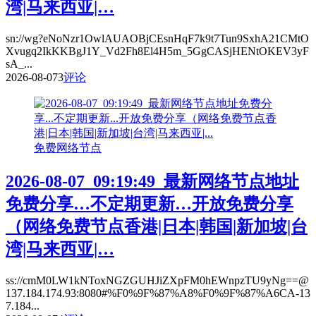
湾|马来西亚|…
sn://wg?eNoNzr1OwlAUAOBjCEsnHqF7k9t7Tun9SxhA21CMtO
Xvugq2IkKKBgJ1Y_Vd2Fh8El4H5m_5GgCASjHENtOKEV3yF
sA_...
2026-08-07
3
评论
免费网络节点
2026-08-07_09:19:49_最新网络节点地址
免费分享…不定期更新…开放免费分享
（网络免费节点香港|日本|韩国|新加坡|台
湾|马来西亚|…
ss://cmM0LW1kNToxNGZGUHJiZXpFM0hEWnpzTU9yNg==@
137.184.174.93:8080#%F0%9F%87%A8%F0%9F%87%A6CA-13
7.184...