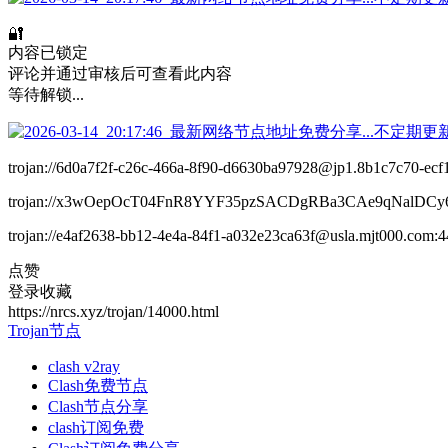
🔐
内容已锁定
评论并通过审核后可查看此内容
等待解锁...
trojan://6d0a7f2f-c26c-466a-8f90-d6630ba97928@jp1.8b1c7c
trojan://x3wOepOcT04FnR8YYF35pzSACDgRBa3CAe9qNalDC
trojan://e4af2638-bb12-4e4a-84f1-a032e23ca63f@usla.mjt0
点赞
登录收藏
https://nrcs.xyz/trojan/14000.html
Trojan节点
clash v2ray
Clash免费节点
Clash节点分享
clash订阅免费