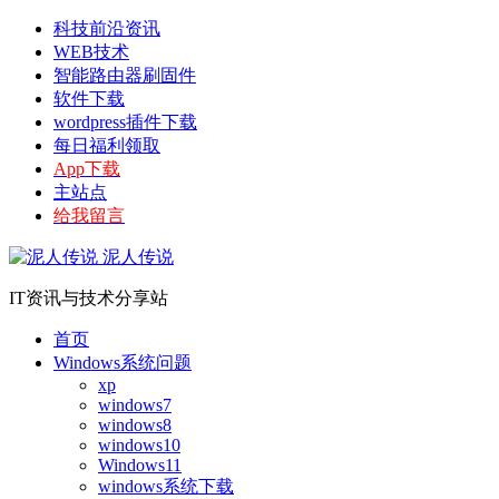
科技前沿资讯
WEB技术
智能路由器刷固件
软件下载
wordpress插件下载
每日福利领取
App下载
主站点
给我留言
泥人传说
IT资讯与技术分享站
首页
Windows系统问题
xp
windows7
windows8
windows10
Windows11
windows系统下载