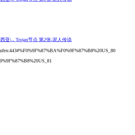
548597.kaufen:443#%F0%9F%87%BA%F0%9F%87%B8%20US_80
%F0%9F%87%B8%20US_81