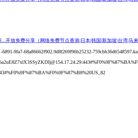
70-ecf1-6891-9fa7-68a86662f902.9d8f269f96b25232-759cbb36d6
y6a2uE8Z7xlX3SSyZKDIj@154.17.24.29:443#%F0%9F%87%BA
00.com:443#%F0%9F%87%BA%F0%9F%87%B8%20US_82