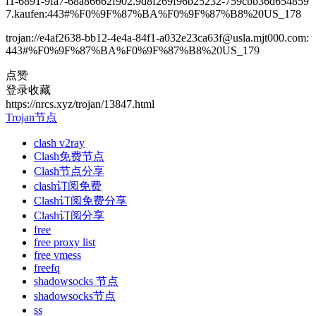
f1-6891-9fa7-68a86662f902.9d8f269f96b25232-759cbb36d654859
7.kaufen:443#%F0%9F%87%BA%F0%9F%87%B8%20US_178
trojan://e4af2638-bb12-4e4a-84f1-a032e23ca63f@usla.mjt000.com:
443#%F0%9F%87%BA%F0%9F%87%B8%20US_179
点赞
登录收藏
https://nrcs.xyz/trojan/13847.html
Trojan节点
clash v2ray
Clash免费节点
Clash节点分享
clash订阅免费
Clash订阅免费分享
Clash订阅分享
free
free proxy list
free vmess
freefq
shadowsocks 节点
shadowsocks节点
ss