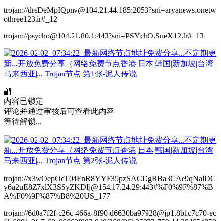
trojan://dreDeMpIQpnv@104.21.44.185:2053?sni=aryanews.onetw
othree123.ir#_12
trojan://psycho@104.21.80.1:443?sni=PSYchO.SueX12.Ir#_13
🔐
内容已锁定
评论并通过审核后可查看此内容
等待解锁...
trojan://x3wOepOcT04FnR8YYF35pzSACDgRBa3CAe9qNalDC
y6a2uE8Z7xlX3SSyZKDIj@154.17.24.29:443#%F0%9F%87%B
A%F0%9F%87%B8%20US_177
trojan://6d0a7f2f-c26c-466a-8f90-d6630ba97928@jp1.8b1c7c70-ec