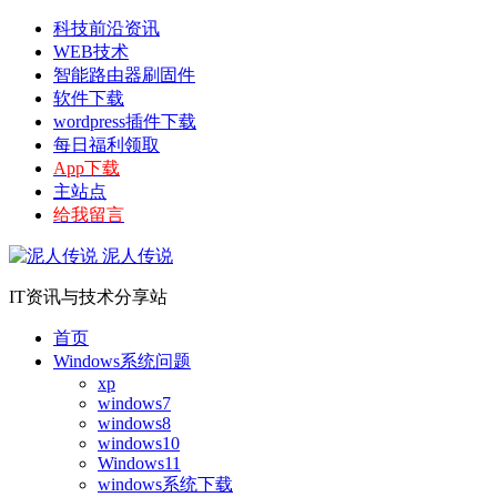
科技前沿资讯
WEB技术
智能路由器刷固件
软件下载
wordpress插件下载
每日福利领取
App下载
主站点
给我留言
泥人传说
IT资讯与技术分享站
首页
Windows系统问题
xp
windows7
windows8
windows10
Windows11
windows系统下载