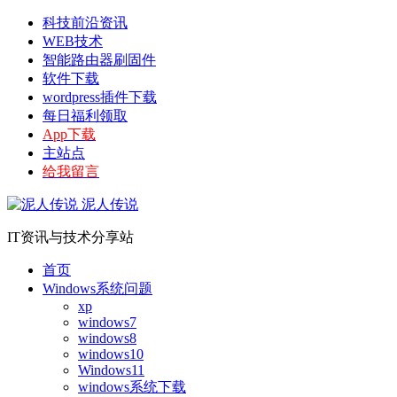
科技前沿资讯
WEB技术
智能路由器刷固件
软件下载
wordpress插件下载
每日福利领取
App下载
主站点
给我留言
泥人传说
IT资讯与技术分享站
首页
Windows系统问题
xp
windows7
windows8
windows10
Windows11
windows系统下载