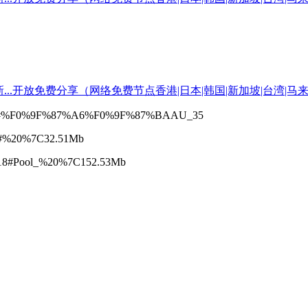
ode.top#%F0%9F%87%A6%F0%9F%87%BAAU_35
ian#%20%7C32.51Mb
5.118#Pool_%20%7C152.53Mb