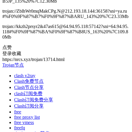
B5JP_135%20%7C12.30Mb
trojan://ZblhWr0mqMakCPg.N@212.193.18.144:36158?sni=ya.ru
#%F0%9F%87%B7%F0%9F%87%BARU_143%20%7C23.33Mb
trojan://kkzh2prsyr2ik47as615@64.94.95.118:57142?sni=64.94.95.
118#%F0%9F%87%BA%F0%9F%87%B8US_163%20%7C109.8
0Mb
点赞
登录收藏
https://nrcs.xyz/trojan/13714.html
Trojan节点
clash v2ray
Clash免费节点
Clash节点分享
clash订阅免费
Clash订阅免费分享
Clash订阅分享
free
free proxy list
free vmess
freefq