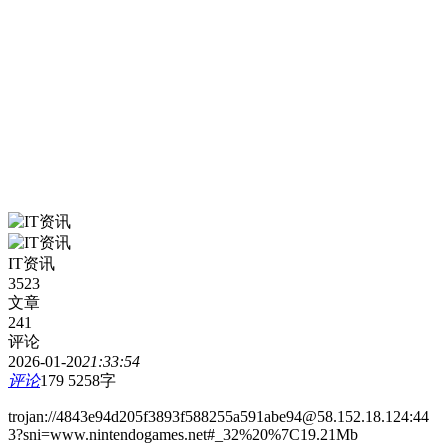
IT资讯
3523
文章
241
评论
2026-01-20
21:33:54
评论
179
5258字
trojan://4843e94d205f3893f588255a591abe94@58.152.18.124:44
3?sni=www.nintendogames.net#_32%20%7C19.21Mb