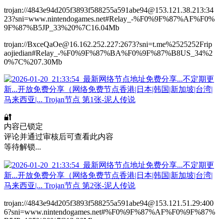
trojan://4843e94d205f3893f588255a591abe94@153.121.38.213:34
23?sni=www.nintendogames.net#Relay_-%F0%9F%87%AF%F0%
9F%87%B5JP_33%20%7C16.04Mb
trojan://BxceQaOe@16.162.252.227:2673?sni=t.me%2525252Frip
aojiedian#Relay_-%F0%9F%87%BA%F0%9F%87%B8US_34%2
0%7C%207.30Mb
🔐
内容已锁定
评论并通过审核后可查看此内容
等待解锁...
trojan://4843e94d205f3893f588255a591abe94@153.121.51.29:400
6?sni=www.nintendogames.net#%F0%9F%87%AF%F0%9F%87%