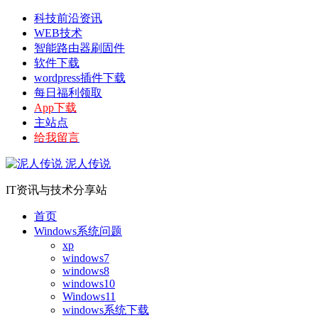
科技前沿资讯
WEB技术
智能路由器刷固件
软件下载
wordpress插件下载
每日福利领取
App下载
主站点
给我留言
泥人传说
IT资讯与技术分享站
首页
Windows系统问题
xp
windows7
windows8
windows10
Windows11
windows系统下载