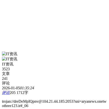
IT资讯
3523
文章
241
评论
2026-01-05
01:35:24
评论
205
1712字
trojan://dreDeMpIQpnv@104.21.44.185:2053?sni=aryanews.onetw
othree123.ir#_06