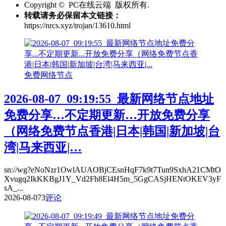
Copyright © PC在线云端 版权所有.
转载请务必保留本文链接：
https://nrcs.xyz/trojan/13610.html
免费网络节点
2026-08-07_09:19:55_最新网络节点地址
免费分享…不定期更新…开放免费分享
（网络免费节点香港|日本|韩国|新加坡|台
湾|马来西亚|…
sn://wg?eNoNzr1OwlAUAOBjCEsnHqF7k9t7Tun9SxhA21CMtO
Xvugq2IkKKBgJ1Y_Vd2Fh8El4H5m_5GgCASjHENtOKEV3yF
sA_...
2026-08-07
3
评论