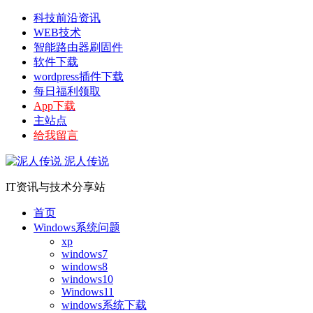
科技前沿资讯
WEB技术
智能路由器刷固件
软件下载
wordpress插件下载
每日福利领取
App下载
主站点
给我留言
泥人传说
IT资讯与技术分享站
首页
Windows系统问题
xp
windows7
windows8
windows10
Windows11
windows系统下载