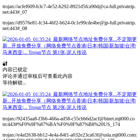
trojan://acfef609-b3c7-4e52-b292-8921d5fca90d@ca-full.privateip.
net:443#_07
trojan://d9576e81-fc34-46f2-b624-0c1e99cde4be@jp-full.privateip.
net:443#_08
🔐
内容已锁定
评论并通过审核后可查看此内容
等待解锁...
trojan://92435aa8-f3b6-466a-ad58-c55cbb6d2acf@hinet.mjt000.co
m:443#%F0%9F%87%BA%F0%9F%87%B8%20US_174
trojan://e4af2638-bb12-4e4a-84f1-a032e23ca63f@usla.mjt000.com: