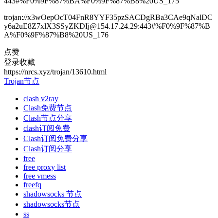
443#%F0%9F%87%BA%F0%9F%87%B8%20US_175
trojan://x3wOepOcT04FnR8YYF35pzSACDgRBa3CAe9qNalDC
y6a2uE8Z7xlX3SSyZKDIj@154.17.24.29:443#%F0%9F%87%B
A%F0%9F%87%B8%20US_176
点赞
登录收藏
https://nrcs.xyz/trojan/13610.html
Trojan节点
clash v2ray
Clash免费节点
Clash节点分享
clash订阅免费
Clash订阅免费分享
Clash订阅分享
free
free proxy list
free vmess
freefq
shadowsocks 节点
shadowsocks节点
ss