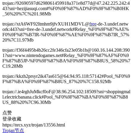
trojan://92690597d6298061459918a371e8d77d@47.242.225.242:4
43?sni=hezijiasuqi.com#%F0%9F%87%AD%F0%9F%87%B0HK
_56%20%7C%201.98Mb
trojan://xtA6WF92Itmhm9jfvXUH1MDVL@
free
-de-3.undef.netw
ork:443?sni=free-de-3.undef.network#Relay_%F0%9F%87%AE%
F0%9F%87%B7IR-%F0%9F%87%AE%F0%9F%87%B7IR_57%
20%7C11.97Mb
trojan://f36f4495b4b26cc2fe346cfa23e05b1b@160.16.144.208:390
1?sni=www.nintendogames.net#Relay_%F0%9F%87%AF%F0%9
F%87%B5JP-%F0%9F%87%BA%F0%9F%87%B8US_58%20%7
C19.28Mb
trojan://kkzh2prsyr2ik47as615@64.94.95.118:57142#Pool_%F0%9
F%87%BA%F0%9F%87%B8US_87%20%7C158.92Mb
trojan://.ie4rghJuMkcf0oF@38.96.254.102:18509?sni=shoppingmal
l.electricbanana.click#Pool_%F0%9F%87%BA%F0%9F%87%B8
US_88%20%7C96.30Mb
点赞
登录收藏
https://nrcs.xyz/trojan/13556.html
Trojan节点