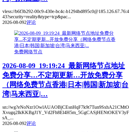
vless://b6f3b292-00c9-430e-bc4c-b1294bd895c0@185.126.67.76:4
43?security=reality&type=tcp&pac...
2026-08-09
2
评论
免费网络节点
2026-08-09_19:19:24_最新网络节点地址
免费分享…不定期更新…开放免费分享
（网络免费节点香港|日本|韩国|新加坡|台
湾|马来西亚|…
sn://wg?eNoNzr1OwlAUAOBjCEsnHqF7k9t7Tun9SxhA21CMtO
Xvugq2IkKKBgJ1Y_Vd2Fh8El4H5m_5GgCASjHENtOKEV3yF
sA_...
2026-08-09
2
评论