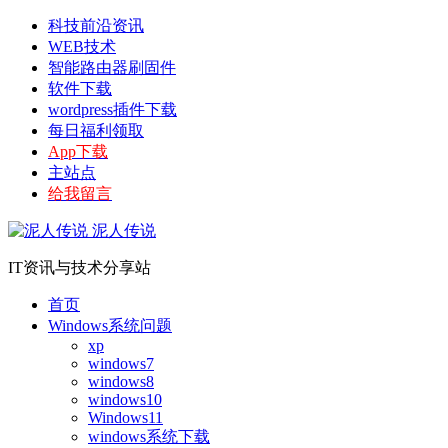
科技前沿资讯
WEB技术
智能路由器刷固件
软件下载
wordpress插件下载
每日福利领取
App下载
主站点
给我留言
泥人传说
IT资讯与技术分享站
首页
Windows系统问题
xp
windows7
windows8
windows10
Windows11
windows系统下载