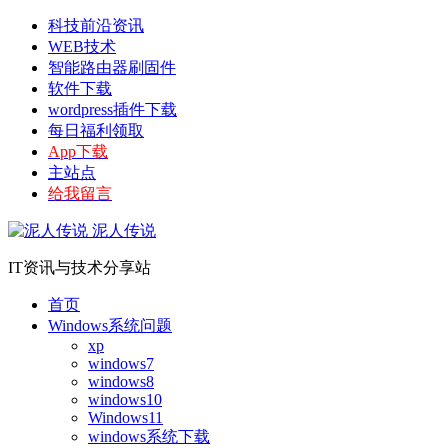
科技前沿资讯
WEB技术
智能路由器刷固件
软件下载
wordpress插件下载
每日福利领取
App下载
主站点
给我留言
泥人传说
IT资讯与技术分享站
首页
Windows系统问题
xp
windows7
windows8
windows10
Windows11
windows系统下载