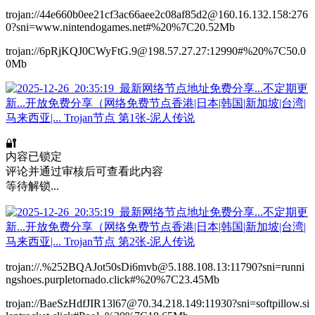
trojan://44e660b0ee21cf3ac66aee2c08af85d2@160.16.132.158:276
0?sni=www.nintendogames.net#%20%7C20.52Mb
trojan://6pRjKQJ0CWyFtG.9@198.57.27.27:12990#%20%7C50.0
0Mb
🔐
内容已锁定
评论并通过审核后可查看此内容
等待解锁...
trojan://.%252BQAJot50sDi6mvb@5.188.108.13:11790?sni=runni
ngshoes.purpletornado.click#%20%7C23.45Mb
trojan://BaeSzHdfJIR13l67@70.34.218.149:11930?sni=softpillow.si