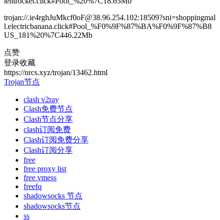
lentrocket.click#Pool_%20%7C18.65Mb
trojan://.ie4rghJuMkcf0oF@38.96.254.102:18509?sni=shoppingmal
l.electricbanana.click#Pool_%F0%9F%87%BA%F0%9F%87%B8
US_181%20%7C446.22Mb
点赞
登录收藏
https://nrcs.xyz/trojan/13462.html
Trojan节点
clash v2ray
Clash免费节点
Clash节点分享
clash订阅免费
Clash订阅免费分享
Clash订阅分享
free
free proxy list
free vmess
freefq
shadowsocks 节点
shadowsocks节点
ss