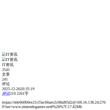
IT资讯
3541
文章
241
评论
2025-12-26
20:35:19
评论
210
2261字
trojan://44e660b0ee21cf3ac66aee2c08af85d2@160.16.138.24:276
0?sni=www.nintendogames.net#%20%7C17.82Mb