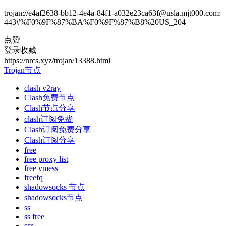
trojan://e4af2638-bb12-4e4a-84f1-a032e23ca63f@usla.mjt000.com:
443#%F0%9F%87%BA%F0%9F%87%B8%20US_204
点赞
登录收藏
https://nrcs.xyz/trojan/13388.html
Trojan节点
clash v2ray
Clash免费节点
Clash节点分享
clash订阅免费
Clash订阅免费分享
Clash订阅分享
free
free proxy list
free vmess
freefq
shadowsocks 节点
shadowsocks节点
ss
ss free
ssr