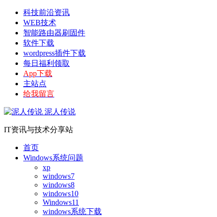
科技前沿资讯
WEB技术
智能路由器刷固件
软件下载
wordpress插件下载
每日福利领取
App下载
主站点
给我留言
泥人传说
IT资讯与技术分享站
首页
Windows系统问题
xp
windows7
windows8
windows10
Windows11
windows系统下载