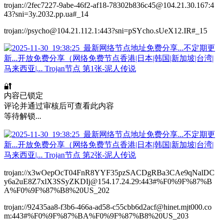
trojan://2fec7227-9abe-46f2-af18-78302b836c45@104.21.30.167:4
43?sni=3y.2032.pp.ua#_14
trojan://psycho@104.21.112.1:443?sni=pSYcho.sUeX12.IR#_15
🔐
内容已锁定
评论并通过审核后可查看此内容
等待解锁...
trojan://x3wOepOcT04FnR8YYF35pzSACDgRBa3CAe9qNalDC
y6a2uE8Z7xlX3SSyZKDIj@154.17.24.29:443#%F0%9F%87%B
A%F0%9F%87%B8%20US_202
trojan://92435aa8-f3b6-466a-ad58-c55cbb6d2acf@hinet.mjt000.co
m:443#%F0%9F%87%BA%F0%9F%87%B8%20US_203