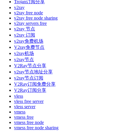
Trojan订阅分享
v2ray
v2ray free node
v2ray free node sharing
v2ray servers free
v2ray 节点
v2ray 订阅
v2ray免费机场
V2ray免费节点
v2ray机场
v2ray节点
V2Ray节点分享
v2ray节点地址分享
v2ray节点订阅
V2Ray订阅免费分享
V2Ray订阅分享
vless
vless free server
vless server
vmess
vmess free
vmess free node
vmess free node sharing