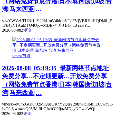
（网络免费节点香港|日本|韩国|新加坡|台
湾|马来西亚|…
ss://YWVzLTI1Ni1nY206UmV4bkJnVTdFVjVBRHhHQDk0LjE
1Ni4yNTAuMTQ4OjcwMDE=#🇧🇬BG_13 ss://Y...
2026-08-08
2
评论
vmess节点
2026-08-08_05:19:35_最新网络节点地址
免费分享…不定期更新…开放免费分享
（网络免费节点香港|日本|韩国|新加坡|台
湾|马来西亚|…
vmess://eyJhZGQiOiJ2MjQuaGRhY2QuY29tIiwidiI6IjIiLCJwcyI6
IvCfh6jwn4ezQ05fMjIiLCJwb3J0IjozMDgyNCwiaWQi...
2026-08-08
2
评论