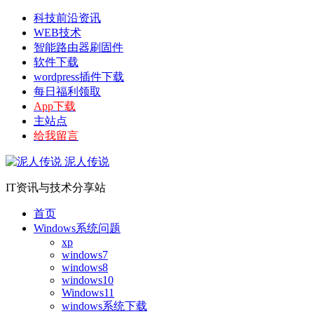
科技前沿资讯
WEB技术
智能路由器刷固件
软件下载
wordpress插件下载
每日福利领取
App下载
主站点
给我留言
泥人传说
IT资讯与技术分享站
首页
Windows系统问题
xp
windows7
windows8
windows10
Windows11
windows系统下载