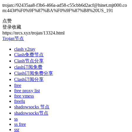
trojan://92435aa8-f3b6-466a-ad58-c55cbb6d2acf@hinet.mjt000.co
m:443#%F0%9F%87%BA%F0%9F%87%B8%20US_191
点赞
登录收藏
https://nrcs.xyz/trojan/13324.html
Trojan节点
clash v2ray
Clash免费节点
Clash节点分享
clash订阅免费
Clash订阅免费分享
Clash订阅分享
free
free proxy list
free vmess
freefq
shadowsocks 节点
shadowsocks节点
ss
ss free
ssr