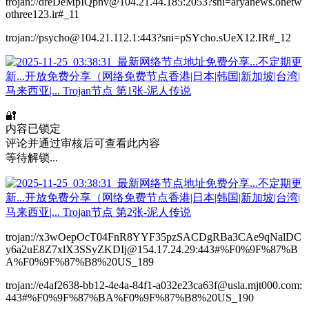
trojan://dreDeMpIQpnv@104.21.44.185:2053?sni=aryanews.onetw
othree123.ir#_11
trojan://psycho@104.21.112.1:443?sni=pSYcho.sUeX12.IR#_12
🔐
内容已锁定
评论并通过审核后可查看此内容
等待解锁...
trojan://x3wOepOcT04FnR8YYF35pzSACDgRBa3CAe9qNalDC
y6a2uE8Z7xlX3SSyZKDIj@154.17.24.29:443#%F0%9F%87%B
A%F0%9F%87%B8%20US_189
trojan://e4af2638-bb12-4e4a-84f1-a032e23ca63f@usla.mjt000.com:
443#%F0%9F%87%BA%F0%9F%87%B8%20US_190